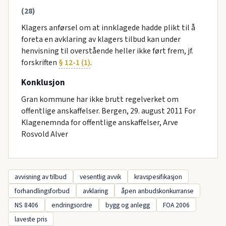
(28)
Klagers anførsel om at innklagede hadde plikt til å
foreta en avklaring av klagers tilbud kan under
henvisning til overstående heller ikke ført frem, jf.
forskriften
§ 12-1 (1)
.
Konklusjon
Gran kommune har ikke brutt regelverket om
offentlige anskaffelser. Bergen, 29. august 2011 For
Klagenemnda for offentlige anskaffelser, Arve
Rosvold Alver
avvisning av tilbud
vesentlig avvik
kravspesifikasjon
forhandlingsforbud
avklaring
åpen anbudskonkurranse
NS 8406
endringsordre
bygg og anlegg
FOA 2006
laveste pris