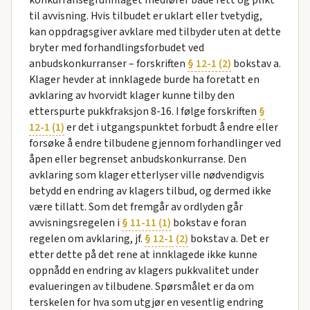
konkurransegrunnlaget medfører både rett og plikt
til avvisning. Hvis tilbudet er uklart eller tvetydig,
kan oppdragsgiver avklare med tilbyder uten at dette
bryter med forhandlingsforbudet ved
anbudskonkurranser – forskriften
§ 12-1 (2)
bokstav a.
Klager hevder at innklagede burde ha foretatt en
avklaring av hvorvidt klager kunne tilby den
etterspurte pukkfraksjon 8-16. I følge forskriften
§
12-1 (1)
er det i utgangspunktet forbudt å endre eller
forsøke å endre tilbudene gjennom forhandlinger ved
åpen eller begrenset anbudskonkurranse. Den
avklaring som klager etterlyser ville nødvendigvis
betydd en endring av klagers tilbud, og dermed ikke
være tillatt. Som det fremgår av ordlyden går
avvisningsregelen i
§ 11-11 (1)
bokstav e foran
regelen om avklaring, jf.
§ 12-1 (2)
bokstav a. Det er
etter dette på det rene at innklagede ikke kunne
oppnådd en endring av klagers pukkvalitet under
evalueringen av tilbudene. Spørsmålet er da om
terskelen for hva som utgjør en vesentlig endring