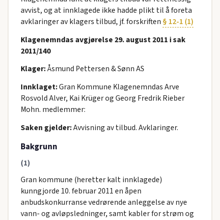
avvist, og at innklagede ikke hadde plikt til å foreta
avklaringer av klagers tilbud, jf. forskriften
§ 12-1 (1)
Klagenemndas avgjørelse 29. august 2011 i sak
2011/140
Klager:
Åsmund Pettersen & Sønn AS
Innklaget:
Gran Kommune Klagenemndas Arve
Rosvold Alver, Kai Krüger og Georg Fredrik Rieber
Mohn. medlemmer:
Saken gjelder:
Avvisning av tilbud. Avklaringer.
Bakgrunn
(1)
Gran kommune (heretter kalt innklagede)
kunngjorde 10. februar 2011 en åpen
anbudskonkurranse vedrørende anleggelse av nye
vann- og avløpsledninger, samt kabler for strøm og