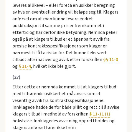
leveres allikevel – eller foreta en usikker beregning
av hva en eventuell endring vil beløpe seg til. Klagers
anførsel om at man kunne levere endret
pukkfraksjon til samme pris er fremkommet i
ettertid og har derfor ikke betydning. Nemnda peker
også på at klagers tilbud er et åpenbart avvik fra
presise kontraktsspesifikasjoner som klager er
nærmest til å ta risiko for. Det kunne f eks vært
tilbudt alternativer og avvik etter forskriften
§§ 11-3
og
§ 11-4
, hvilket ikke ble gjort.
(27)
Etter dette er nemnda kommet til at klagers tilbud
med tilhørende usikkerhet må anses som et
vesentlig avvik fra kontraktsspesifikasjonene.
Innklagede hadde derfor både plikt og rett til å avvise
klagers tilbud i medhold av forskriften
§ 11-11 (1)
bokstav e. Innklagedes avvisning opprettholdes og
klagers anførsel fører ikke frem