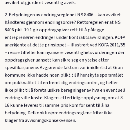
avviket utgjorde et vesentlig avvik.
2. Betydningen av endringsreglene i NS 8406 – kan avviket
håndteres gjennom endringsordre? Rettsregelen er at NS
8406 pkt. 19.1 gir oppdragsgiver rett til å pålegge
entreprenøren endringer under kontraktsavviklingen. KOFA
anerkjente at dette prinsippet – illustrert ved KOFA 2011/55
– i visse tilfeller kan nyansere vesentlighetsvurderingen der
oppdragsgiver uansett kan sikre seg en ytelse etter
spesifikasjonene. Avgjørende faktum var imidlertid at Gran
kommune ikke hadde noen plikt til å henskyte spørsmålet
om pukkvalitet til en fremtidig endringsordre, og heller
ikke plikt til å foreta usikre beregninger av hva en eventuell
endring ville koste. Klagers ettertidige opplysning om at 8-
16 kunne leveres til samme pris kom for sent til å ha
betydning. Delkonklusjon: endringsreglene fritar ikke
klager fra avvisningskonsekvensen.