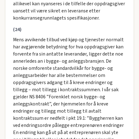
allikevel kan nyanseres i de tilfelle der oppdragsgiver
uansett vil være sikret en leveranse etter
konkurransegrunnlagets spesifikasjoner.
(24)
Mens avvikende tilbud ved kjøp og tjenester normalt
har avgjørende betydning for hva oppdragsgiver kan
forvente fra sin antatte leverandør, ligger dette noe
annerledes an i bygge- og anleggsbransjen. De
norske omforente standardvilkår for bygge- og
anleggsarbeider har alle bestemmelser om
oppdragsgivers adgang til å kreve endringer og
tillegg – mot tillegg i kontraktssummen. I vår sak
gjelder NS 8406 ”Forenklet norsk bygge- og
anleggskontrakt”, der hjemmelen for å kreve
endringer og tillegg mot tillegg til avtalt
kontraktssum er nedfelt i pkt 19.1: ”Byggherren kan
ved endringsordre pålegge entreprenøren endringer
En endring kan gå ut på at entreprenøren skal yte