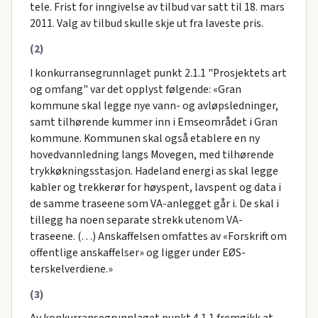
tele. Frist for inngivelse av tilbud var satt til 18. mars
2011. Valg av tilbud skulle skje ut fra laveste pris.
(2)
I konkurransegrunnlaget punkt 2.1.1 "Prosjektets art
og omfang" var det opplyst følgende: «Gran
kommune skal legge nye vann- og avløpsledninger,
samt tilhørende kummer inn i Emseområdet i Gran
kommune. Kommunen skal også etablere en ny
hovedvannledning langs Movegen, med tilhørende
trykkøkningsstasjon. Hadeland energi as skal legge
kabler og trekkerør for høyspent, lavspent og data i
de samme traseene som VA-anlegget går i. De skal i
tillegg ha noen separate strekk utenom VA-
traseene. (…) Anskaffelsen omfattes av «Forskrift om
offentlige anskaffelser» og ligger under EØS-
terskelverdiene.»
(3)