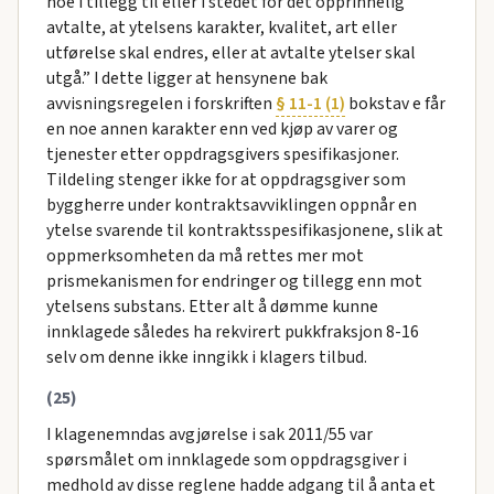
noe i tillegg til eller i stedet for det opprinnelig
avtalte, at ytelsens karakter, kvalitet, art eller
utførelse skal endres, eller at avtalte ytelser skal
utgå.” I dette ligger at hensynene bak
avvisningsregelen i forskriften
§ 11-1 (1)
bokstav e får
en noe annen karakter enn ved kjøp av varer og
tjenester etter oppdragsgivers spesifikasjoner.
Tildeling stenger ikke for at oppdragsgiver som
byggherre under kontraktsavviklingen oppnår en
ytelse svarende til kontraktsspesifikasjonene, slik at
oppmerksomheten da må rettes mer mot
prismekanismen for endringer og tillegg enn mot
ytelsens substans. Etter alt å dømme kunne
innklagede således ha rekvirert pukkfraksjon 8-16
selv om denne ikke inngikk i klagers tilbud.
(25)
I klagenemndas avgjørelse i sak 2011/55 var
spørsmålet om innklagede som oppdragsgiver i
medhold av disse reglene hadde adgang til å anta et