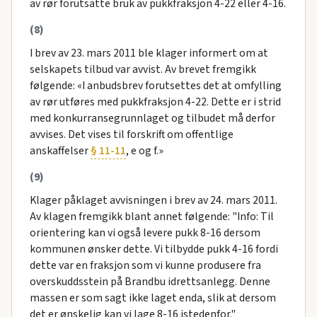
av rør forutsatte bruk av pukkfraksjon 4-22 eller 4-16.
(8)
I brev av 23. mars 2011 ble klager informert om at
selskapets tilbud var avvist. Av brevet fremgikk
følgende: «I anbudsbrev forutsettes det at omfylling
av rør utføres med pukkfraksjon 4-22. Dette er i strid
med konkurransegrunnlaget og tilbudet må derfor
avvises. Det vises til forskrift om offentlige
anskaffelser
§ 11-11
, e og f.»
(9)
Klager påklaget avvisningen i brev av 24. mars 2011.
Av klagen fremgikk blant annet følgende: "Info: Til
orientering kan vi også levere pukk 8-16 dersom
kommunen ønsker dette. Vi tilbydde pukk 4-16 fordi
dette var en fraksjon som vi kunne produsere fra
overskuddsstein på Brandbu idrettsanlegg. Denne
massen er som sagt ikke laget enda, slik at dersom
det er ønskelig kan vi lage 8-16 istedenfor."