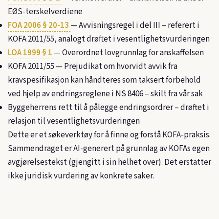
EØS-terskelverdiene
FOA 2006 § 20-13
— Avvisningsregel i del III – referert i
KOFA 2011/55, analogt drøftet i vesentlighetsvurderingen
LOA 1999 § 1
— Overordnet lovgrunnlag for anskaffelsen
KOFA 2011/55
— Prejudikat om hvorvidt avvik fra
kravspesifikasjon kan håndteres som taksert forbehold
ved hjelp av endringsreglene i NS 8406 – skilt fra vår sak
Byggeherrens rett til å pålegge endringsordrer – drøftet i
relasjon til vesentlighetsvurderingen
Dette er et søkeverktøy for å finne og forstå KOFA-praksis.
Sammendraget er AI-generert på grunnlag av KOFAs egen
avgjørelsestekst (gjengitt i sin helhet over). Det erstatter
ikke juridisk vurdering av konkrete saker.