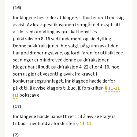
(16)
Innklagede bestrider at klagers tilbud er urettmessig
avvist. Av kravspesifikasjonen fremgår det eksplisitt
at det ved omfylling av rør skal benyttes
pukkfraksjon 8-16 ved fundament og sidefylling.
Denne pukkfraksjonen ble valgt på grunn av at den
har god dreneringsevne, og fordi faren for utilsiktede
setninger er mindre ved denne pukkfraksjonen.
Klager har tilbudt pukkfraksjon 4-22 eller 4-16, noe
som utgjør et vesentlig avvik fra kravet i
konkurransegrunnlaget. Innklagede hadde derfor
plikt til å avvise klagers tilbud, jf. forskriften
§ 11-11
(1)
bokstav e.
(17)
Innklagede hadde uansett rett til å avvise klagers
tilbud i medhold av forskriften
§ 11-11
(2)