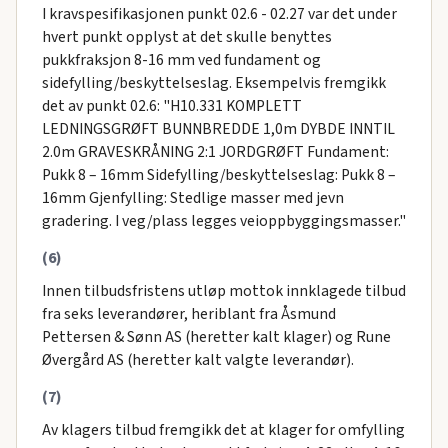
I kravspesifikasjonen punkt 02.6 - 02.27 var det under
hvert punkt opplyst at det skulle benyttes
pukkfraksjon 8-16 mm ved fundament og
sidefylling/beskyttelseslag. Eksempelvis fremgikk
det av punkt 02.6: "H10.331 KOMPLETT
LEDNINGSGRØFT BUNNBREDDE 1,0m DYBDE INNTIL
2.0m GRAVESKRÅNING 2:1 JORDGRØFT Fundament:
Pukk 8 – 16mm Sidefylling/beskyttelseslag: Pukk 8 –
16mm Gjenfylling: Stedlige masser med jevn
gradering. I veg/plass legges veioppbyggingsmasser."
(6)
Innen tilbudsfristens utløp mottok innklagede tilbud
fra seks leverandører, heriblant fra Åsmund
Pettersen & Sønn AS (heretter kalt klager) og Rune
Øvergård AS (heretter kalt valgte leverandør).
(7)
Av klagers tilbud fremgikk det at klager for omfylling