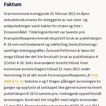
Faktum
Gran kommune kunngjorde 10. februar 2011 en åpen
anbudskonkurranse for anleggelse av nye vann- og
avløpsledninger samt kabler for strøm og tele i
Emseområdet. Tildelingskriteriet var laveste pris.
Kravspesifikasjonen krevde eksplisitt bruk av pukkfraksjon
8–16 mm ved fundament og sidefylling/beskyttelseslag i
samtlige ledningsgrøfter. Åsmund Pettersen & Sønn AS
innga tilbud der det ble forutsatt bruk av pukkfraksjon 4-
22 eller 4-16. Seks leverandører leverte tilbud. Gran
kommune avviste klagers tilbud 23. mars 2011 under
henvisning til at det avvek fra kravspesifikasjonen, jf.
FOA
2006 § 11-11
bokstav e og f. Klager påklaget avvisningen to
ganger og opplyste at selskapet like gjerne kunne ha levert
pukkfraksjon 8-16 til samme pris. Innklagede opprettholdt
avvisningen. Kontrakt ble inngått med valgte leverandør
12. mai 2011. Klager brakte saken inn for KOFA 26. mai 2011.