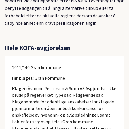
håndtert via endringsordre etter NS 8406. Leverandører bør
benytte adgangen til å inngi alternative tilbud eller ta
forbehold etter de aktuelle reglene dersom de ønsker å
tilby noe annet enn kravspesifikasjonen angir.
Hele KOFA-avgjørelsen
2011/140 Gran kommune
Innklaget:
Gran kommune
Klager:
Åsmund Pettersen & Sønn AS Avgjørelse: Ikke
brudd på regelverket Type sak: Rådgivende sak
Klagenemnda for offentlige anskaffelser Innklagede
gjennomførte en åpen anbudskonkurranse for
anskaffelse av nye vann- og avløpsledninger, samt
kabler for strøm og tele i Gran kommune.
Klagenemnda fant at klagers tilbud var rettmessig