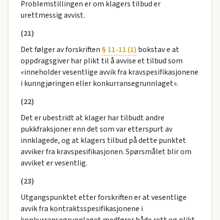
Problemstillingen er om klagers tilbud er
urettmessig avvist.
(21)
Det følger av forskriften
§ 11-11 (1)
bokstav e at
oppdragsgiver har plikt til å avvise et tilbud som
«inneholder vesentlige avvik fra kravspesifikasjonene
i kunngjøringen eller konkurransegrunnlaget».
(22)
Det er ubestridt at klager har tilbudt andre
pukkfraksjoner enn det som var etterspurt av
innklagede, og at klagers tilbud på dette punktet
avviker fra kravspesifikasjonen. Spørsmålet blir om
avviket er vesentlig.
(23)
Utgangspunktet etter forskriften er at vesentlige
avvik fra kontraktsspesifikasjonene i