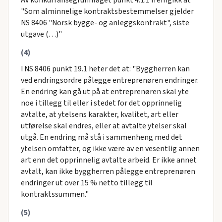
Av konkurransegrunnlaget punkt 4.1.1 fremgikk at
"Som alminnelige kontraktsbestemmelser gjelder
NS 8406 "Norsk bygge- og anleggskontrakt", siste
utgave (…)"
(4)
I NS 8406 punkt 19.1 heter det at: "Byggherren kan
ved endringsordre pålegge entreprenøren endringer.
En endring kan gå ut på at entreprenøren skal yte
noe i tillegg til eller i stedet for det opprinnelig
avtalte, at ytelsens karakter, kvalitet, art eller
utførelse skal endres, eller at avtalte ytelser skal
utgå. En endring må stå i sammenheng med det
ytelsen omfatter, og ikke være av en vesentlig annen
art enn det opprinnelig avtalte arbeid. Er ikke annet
avtalt, kan ikke byggherren pålegge entreprenøren
endringer ut over 15 % netto tillegg til
kontraktssummen."
(5)