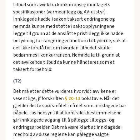
tilbud som avvek fra konkurransegrunnlagets
spesifikasjoner (varmeanlegg og AV-utstyr).
Innklagede hadde i saken taksert endringene og
nemnda kunne med støtte i saksopplysningene
legge til grunn at de anslåtte pristillegg ikke hadde
betydning for rangeringen mellom tilbyderne, slik at
det ikke forelå tvil om hvordan tilbudet skulle
bedømmes i konkurransen. Nemnda la til grunn at
det avvikende tilbud da kunne håndteres som et
taksert forbehold:
(72)
Det må etter dette vurderes hvorvidt avvikene er
vesentlige, jf forskriften
§ 20-13
bokstav e. Når det
gjelder dette spørsmålet må det som innklagede har
påpekt tas hensyn til at kontraktsbestemmelsene
gir innklagede adgang til å pålegge tilleggs- og
endringsarbeider. Det må være klart at innklagede i
medhold av disse reglene kan pålegge valgte