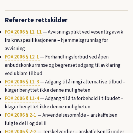
Refererte rettskilder
FOA 2006 § 11-11
— Avvisningsplikt ved vesentlig avvik
fra kravspesifikasjonene – hjemmelsgrunnlag for
avvisning
FOA 2006 § 12-1
— Forhandlingsforbud ved åpen
anbudskonkurranse og begrenset adgang til avklaring
ved uklare tilbud
FOA 2006 § 11-3
— Adgang til å inngi alternative tilbud –
klager benyttet ikke denne muligheten
FOA 2006 § 11-4
— Adgang til å ta forbehold i tilbudet –
klager benyttet ikke denne muligheten
FOA 2006 § 2-1
— Anvendelsesområde – anskaffelsen
fulgte del I og del II
FOA 2006 § 2-2
— Terskelverdier – anskaffelsen lå under