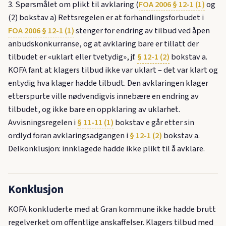
3. Spørsmålet om plikt til avklaring (
FOA 2006 § 12-1 (1)
og
(2) bokstav a) Rettsregelen er at forhandlingsforbudet i
FOA 2006 § 12-1 (1)
stenger for endring av tilbud ved åpen
anbudskonkurranse, og at avklaring bare er tillatt der
tilbudet er «uklart eller tvetydig», jf.
§ 12-1 (2)
bokstav a.
KOFA fant at klagers tilbud ikke var uklart – det var klart og
entydig hva klager hadde tilbudt. Den avklaringen klager
etterspurte ville nødvendigvis innebære en endring av
tilbudet, og ikke bare en oppklaring av uklarhet.
Avvisningsregelen i
§ 11-11 (1)
bokstav e går etter sin
ordlyd foran avklaringsadgangen i
§ 12-1 (2)
bokstav a.
Delkonklusjon: innklagede hadde ikke plikt til å avklare.
Konklusjon
KOFA konkluderte med at Gran kommune ikke hadde brutt
regelverket om offentlige anskaffelser. Klagers tilbud med