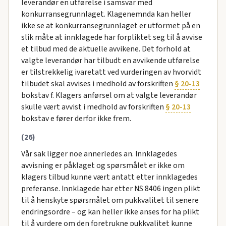
leverandør en utførelse i samsvar med
konkurransegrunnlaget. Klagenemnda kan heller
ikke se at konkurransegrunnlaget er utformet på en
slik måte at innklagede har forpliktet seg til å avvise
et tilbud med de aktuelle avvikene. Det forhold at
valgte leverandør har tilbudt en avvikende utførelse
er tilstrekkelig ivaretatt ved vurderingen av hvorvidt
tilbudet skal avvises i medhold av forskriften
§ 20-13
bokstav f. Klagers anførsel om at valgte leverandør
skulle vært avvist i medhold av forskriften
§ 20-13
bokstav e fører derfor ikke frem.
(26)
Vår sak ligger noe annerledes an. Innklagedes
avvisning er påklaget og spørsmålet er ikke om
klagers tilbud kunne vært antatt etter innklagedes
preferanse. Innklagede har etter NS 8406 ingen plikt
til å henskyte spørsmålet om pukkvalitet til senere
endringsordre – og kan heller ikke anses for ha plikt
til å vurdere om den foretrukne pukkvalitet kunne