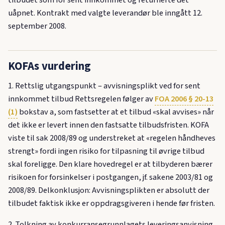
uåpnet. Kontrakt med valgte leverandør ble inngått 12.
september 2008.
KOFAs vurdering
1. Rettslig utgangspunkt – avvisningsplikt ved for sent
innkommet tilbud Rettsregelen følger av
FOA 2006 § 20-13
(1)
bokstav a, som fastsetter at et tilbud «skal avvises» når
det ikke er levert innen den fastsatte tilbudsfristen. KOFA
viste til sak 2008/89 og understreket at «regelen håndheves
strengt» fordi ingen risiko for tilpasning til øvrige tilbud
skal foreligge. Den klare hovedregel er at tilbyderen bærer
risikoen for forsinkelser i postgangen, jf. sakene 2003/81 og
2008/89. Delkonklusjon: Avvisningsplikten er absolutt der
tilbudet faktisk ikke er oppdragsgiveren i hende før fristen.
2. Tolkning av konkurransegrunnlagets leveringsanvisning