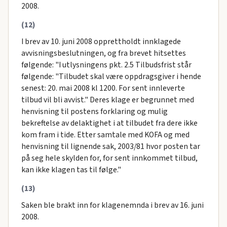
2008.
(12)
I brev av 10. juni 2008 opprettholdt innklagede
avvisningsbeslutningen, og fra brevet hitsettes
følgende: "I utlysningens pkt. 2.5 Tilbudsfrist står
følgende: "Tilbudet skal være oppdragsgiver i hende
senest: 20. mai 2008 kl 1200. For sent innleverte
tilbud vil bli avvist." Deres klage er begrunnet med
henvisning til postens forklaring og mulig
bekreftelse av delaktighet i at tilbudet fra dere ikke
kom fram i tide. Etter samtale med KOFA og med
henvisning til lignende sak, 2003/81 hvor posten tar
på seg hele skylden for, for sent innkommet tilbud,
kan ikke klagen tas til følge."
(13)
Saken ble brakt inn for klagenemnda i brev av 16. juni
2008.