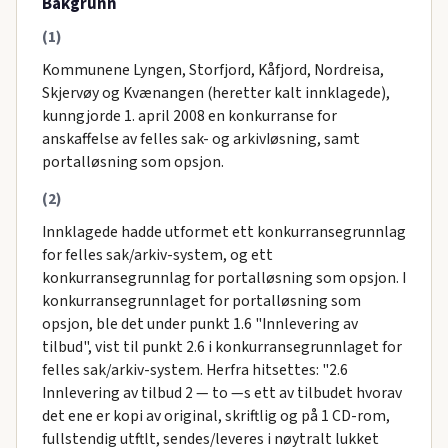
Bakgrunn
(1)
Kommunene Lyngen, Storfjord, Kåfjord, Nordreisa,
Skjervøy og Kvænangen (heretter kalt innklagede),
kunngjorde 1. april 2008 en konkurranse for
anskaffelse av felles sak- og arkivIøsning, samt
portalløsning som opsjon.
(2)
Innklagede hadde utformet ett konkurransegrunnlag
for felles sak/arkiv-system, og ett
konkurransegrunnlag for portalløsning som opsjon. I
konkurransegrunnlaget for portalløsning som
opsjon, ble det under punkt 1.6 "Innlevering av
tilbud", vist til punkt 2.6 i konkurransegrunnlaget for
felles sak/arkiv-system. Herfra hitsettes: "2.6
Innlevering av tilbud 2 — to —s ett av tilbudet hvorav
det ene er kopi av original, skriftlig og på 1 CD-rom,
fullstendig utftlt, sendes/leveres i nøytralt lukket