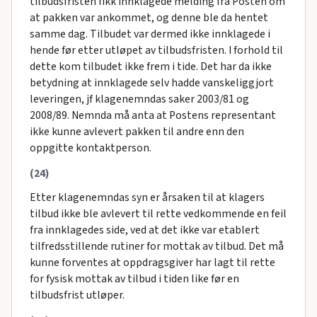
tilbudsfristen fikk innklagede melding fra Posten om
at pakken var ankommet, og denne ble da hentet
samme dag. Tilbudet var dermed ikke innklagede i
hende før etter utløpet av tilbudsfristen. I forhold til
dette kom tilbudet ikke frem i tide. Det har da ikke
betydning at innklagede selv hadde vanskeliggjort
leveringen, jf klagenemndas saker 2003/81 og
2008/89. Nemnda må anta at Postens representant
ikke kunne avlevert pakken til andre enn den
oppgitte kontaktperson.
(24)
Etter klagenemndas syn er årsaken til at klagers
tilbud ikke ble avlevert til rette vedkommende en feil
fra innklagedes side, ved at det ikke var etablert
tilfredsstillende rutiner for mottak av tilbud. Det må
kunne forventes at oppdragsgiver har lagt til rette
for fysisk mottak av tilbud i tiden like før en
tilbudsfrist utløper.