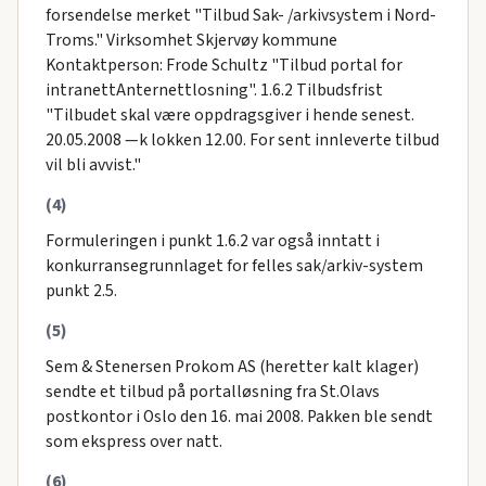
forsendelse merket "Tilbud Sak- /arkivsystem i Nord-
Troms." Virksomhet Skjervøy kommune
Kontaktperson: Frode Schultz "Tilbud portal for
intranettAnternettlosning". 1.6.2 Tilbudsfrist
"Tilbudet skal være oppdragsgiver i hende senest.
20.05.2008 —k lokken 12.00. For sent innleverte tilbud
vil bli avvist."
(4)
Formuleringen i punkt 1.6.2 var også inntatt i
konkurransegrunnlaget for felles sak/arkiv-system
punkt 2.5.
(5)
Sem & Stenersen Prokom AS (heretter kalt klager)
sendte et tilbud på portalløsning fra St.Olavs
postkontor i Oslo den 16. mai 2008. Pakken ble sendt
som ekspress over natt.
(6)