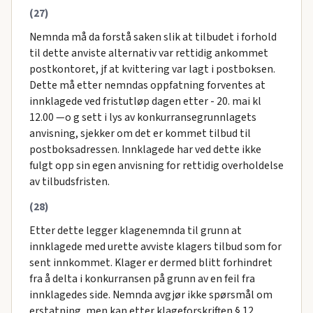
(27)
Nemnda må da forstå saken slik at tilbudet i forhold
til dette anviste alternativ var rettidig ankommet
postkontoret, jf at kvittering var lagt i postboksen.
Dette må etter nemndas oppfatning forventes at
innklagede ved fristutløp dagen etter - 20. mai kl
12.00 —o g sett i lys av konkurransegrunnlagets
anvisning, sjekker om det er kommet tilbud til
postboksadressen. Innklagede har ved dette ikke
fulgt opp sin egen anvisning for rettidig overholdelse
av tilbudsfristen.
(28)
Etter dette legger klagenemnda til grunn at
innklagede med urette avviste klagers tilbud som for
sent innkommet. Klager er dermed blitt forhindret
fra å delta i konkurransen på grunn av en feil fra
innklagedes side. Nemnda avgjør ikke spørsmål om
erstatning, men kan etter klageforskriften § 12