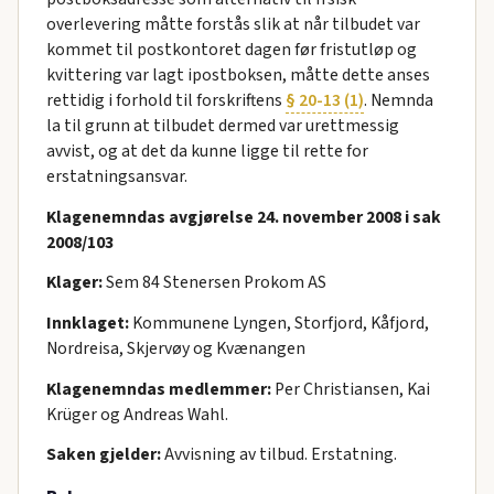
overlevering måtte forstås slik at når tilbudet var
kommet til postkontoret dagen før fristutløp og
kvittering var lagt ipostboksen, måtte dette anses
rettidig i forhold til forskriftens
§ 20-13 (1)
. Nemnda
la til grunn at tilbudet dermed var urettmessig
avvist, og at det da kunne ligge til rette for
erstatningsansvar.
Klagenemndas avgjørelse 24. november 2008 i sak
2008/103
Klager:
Sem 84 Stenersen Prokom AS
Innklaget:
Kommunene Lyngen, Storfjord, Kåfjord,
Nordreisa, Skjervøy og Kvænangen
Klagenemndas medlemmer:
Per Christiansen, Kai
Krüger og Andreas Wahl.
Saken gjelder:
Avvisning av tilbud. Erstatning.