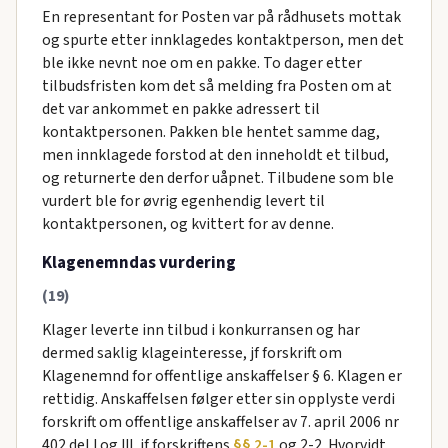
En representant for Posten var på rådhusets mottak
og spurte etter innklagedes kontaktperson, men det
ble ikke nevnt noe om en pakke. To dager etter
tilbudsfristen kom det så melding fra Posten om at
det var ankommet en pakke adressert til
kontaktpersonen. Pakken ble hentet samme dag,
men innklagede forstod at den inneholdt et tilbud,
og returnerte den derfor uåpnet. Tilbudene som ble
vurdert ble for øvrig egenhendig levert til
kontaktpersonen, og kvittert for av denne.
Klagenemndas vurdering
(19)
Klager leverte inn tilbud i konkurransen og har
dermed saklig klageinteresse, jf forskrift om
Klagenemnd for offentlige anskaffelser § 6. Klagen er
rettidig. Anskaffelsen følger etter sin opplyste verdi
forskrift om offentlige anskaffelser av 7. april 2006 nr
402 del I og III, jf forskriftens
§§ 2-1
og 2-2. Hvorvidt