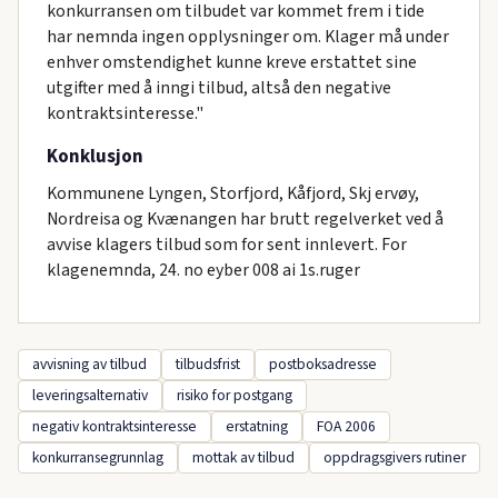
konkurransen om tilbudet var kommet frem i tide
har nemnda ingen opplysninger om. Klager må under
enhver omstendighet kunne kreve erstattet sine
utgifter med å inngi tilbud, altså den negative
kontraktsinteresse."
Konklusjon
Kommunene Lyngen, Storfjord, Kåfjord, Skj ervøy,
Nordreisa og Kvænangen har brutt regelverket ved å
avvise klagers tilbud som for sent innlevert. For
klagenemnda, 24. no eyber 008 ai 1s.ruger
avvisning av tilbud
tilbudsfrist
postboksadresse
leveringsalternativ
risiko for postgang
negativ kontraktsinteresse
erstatning
FOA 2006
konkurransegrunnlag
mottak av tilbud
oppdragsgivers rutiner