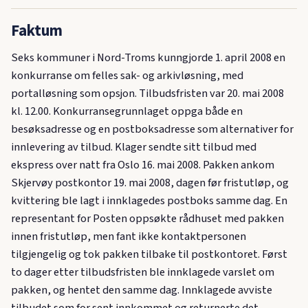
Faktum
Seks kommuner i Nord-Troms kunngjorde 1. april 2008 en
konkurranse om felles sak- og arkivløsning, med
portalløsning som opsjon. Tilbudsfristen var 20. mai 2008
kl. 12.00. Konkurransegrunnlaget oppga både en
besøksadresse og en postboksadresse som alternativer for
innlevering av tilbud. Klager sendte sitt tilbud med
ekspress over natt fra Oslo 16. mai 2008. Pakken ankom
Skjervøy postkontor 19. mai 2008, dagen før fristutløp, og
kvittering ble lagt i innklagedes postboks samme dag. En
representant for Posten oppsøkte rådhuset med pakken
innen fristutløp, men fant ikke kontaktpersonen
tilgjengelig og tok pakken tilbake til postkontoret. Først
to dager etter tilbudsfristen ble innklagede varslet om
pakken, og hentet den samme dag. Innklagede avviste
tilbudet som for sent innkommet og returnerte det