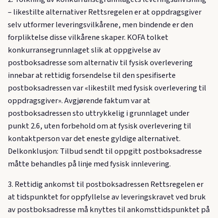
– likestilte alternativer Rettsregelen er at oppdragsgiver
selv utformer leveringsvilkårene, men bindende er den
forpliktelse disse vilkårene skaper. KOFA tolket
konkurransegrunnlaget slik at oppgivelse av
postboksadresse som alternativ til fysisk overlevering
innebar at rettidig forsendelse til den spesifiserte
postboksadressen var «likestilt med fysisk overlevering til
oppdragsgiver». Avgjørende faktum var at
postboksadressen sto uttrykkelig i grunnlaget under
punkt 2.6, uten forbehold om at fysisk overlevering til
kontaktperson var det eneste gyldige alternativet.
Delkonklusjon: Tilbud sendt til oppgitt postboksadresse
måtte behandles på linje med fysisk innlevering.
3. Rettidig ankomst til postboksadressen Rettsregelen er
at tidspunktet for oppfyllelse av leveringskravet ved bruk
av postboksadresse må knyttes til ankomsttidspunktet på