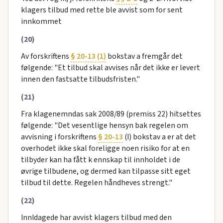
klagers tilbud med rette ble avvist som for sent
innkommet
(20)
Av forskriftens
§ 20-13 (1)
bokstav a fremgår det
følgende: "Et tilbud skal avvises når det ikke er levert
innen den fastsatte tilbudsfristen."
(21)
Fra klagenemndas sak 2008/89 (premiss 22) hitsettes
følgende: "Det vesentlige hensyn bak regelen om
avvisning i forskriftens
§ 20-13
(I) bokstav a er at det
overhodet ikke skal foreligge noen risiko for at en
tilbyder kan ha fått k ennskap til innholdet i de
øvrige tilbudene, og dermed kan tilpasse sitt eget
tilbud til dette. Regelen håndheves strengt."
(22)
InnIdagede har avvist klagers tilbud med den