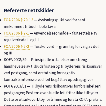
Refererte rettskilder
FOA 2006 § 20-13
— Avvisningsplikt ved for sent
innkommet tilbud – bokstav a
FOA 2006 § 2-1
— Anvendelsesområde – fastsettelse av
regelverksdel I og III
FOA 2006 § 2-2
— Terskelverdi – grunnlag for valg av del I
og III
KOFA 2008/89
— Prinsipielle uttalelser om streng
håndhevelse av tilbudsfristen og tilbyderens risikoansvar
ved postgang, samt erstatning for negativ
kontraktsinteresse ved feil begått av oppdragsgiver
KOFA 2003/81
— Tilbyderens risikoansvar for forsinkelser i
postgangen; Postens eventuelle feil fritar ikke tilbyder
Dette er et søkeverktøy for å finne og forstå KOFA-praksis.