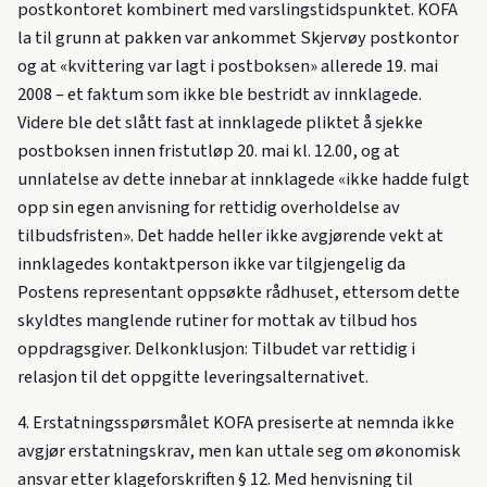
postkontoret kombinert med varslingstidspunktet. KOFA
la til grunn at pakken var ankommet Skjervøy postkontor
og at «kvittering var lagt i postboksen» allerede 19. mai
2008 – et faktum som ikke ble bestridt av innklagede.
Videre ble det slått fast at innklagede pliktet å sjekke
postboksen innen fristutløp 20. mai kl. 12.00, og at
unnlatelse av dette innebar at innklagede «ikke hadde fulgt
opp sin egen anvisning for rettidig overholdelse av
tilbudsfristen». Det hadde heller ikke avgjørende vekt at
innklagedes kontaktperson ikke var tilgjengelig da
Postens representant oppsøkte rådhuset, ettersom dette
skyldtes manglende rutiner for mottak av tilbud hos
oppdragsgiver. Delkonklusjon: Tilbudet var rettidig i
relasjon til det oppgitte leveringsalternativet.
4. Erstatningsspørsmålet KOFA presiserte at nemnda ikke
avgjør erstatningskrav, men kan uttale seg om økonomisk
ansvar etter klageforskriften § 12. Med henvisning til