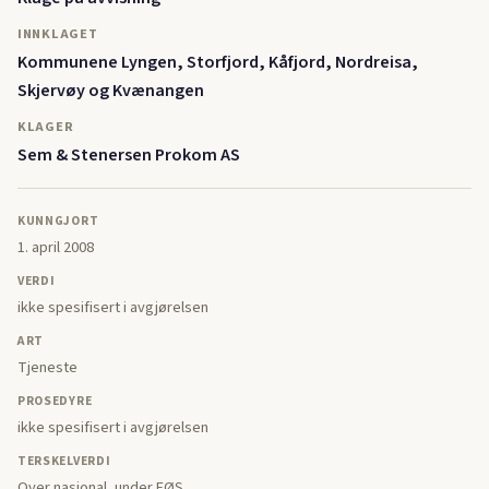
INNKLAGET
Kommunene Lyngen, Storfjord, Kåfjord, Nordreisa,
Skjervøy og Kvænangen
KLAGER
Sem & Stenersen Prokom AS
KUNNGJORT
1. april 2008
VERDI
ikke spesifisert i avgjørelsen
ART
Tjeneste
PROSEDYRE
ikke spesifisert i avgjørelsen
TERSKELVERDI
Over nasjonal, under EØS