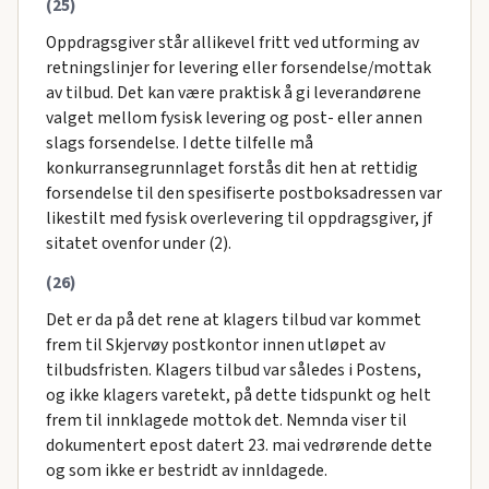
(25)
Oppdragsgiver står allikevel fritt ved utforming av
retningslinjer for levering eller forsendelse/mottak
av tilbud. Det kan være praktisk å gi leverandørene
valget mellom fysisk levering og post- eller annen
slags forsendelse. I dette tilfelle må
konkurransegrunnlaget forstås dit hen at rettidig
forsendelse til den spesifiserte postboksadressen var
likestilt med fysisk overlevering til oppdragsgiver, jf
sitatet ovenfor under (2).
(26)
Det er da på det rene at klagers tilbud var kommet
frem til Skjervøy postkontor innen utløpet av
tilbudsfristen. Klagers tilbud var således i Postens,
og ikke klagers varetekt, på dette tidspunkt og helt
frem til innklagede mottok det. Nemnda viser til
dokumentert epost datert 23. mai vedrørende dette
og som ikke er bestridt av innldagede.