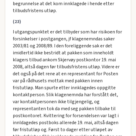
begrunnelse at det kom innklagede i hende etter
tilbudsfristens utløp.
(23)
I utgangspunktet er det tilbyder som har risikoen for
forsinkelser i postgangen, jf klagenemndas saker
2003/81 og 2008/89. I den foreliggende sak er det
imidlertid ikke bestridt at pakken som inneholdt
klagers tilbud ankom Skjervøy postkontor 19. mai
2008, altså dagen før tilbudsfristens utløp. Videre er
det også på det rene at en representant for Posten
var på rådhusets mottak med pakken innen
fristutløp. Man spurte etter innklagedes oppgitte
kontaktperson. Slik klagenemnda har forstått det,
var kontaktpersonen ikke tilgjengelig, og
representanten tok da med seg pakken tilbake til
postkontoret. Kvittering for forsendelsen var lagt i
innldagedes postboks allerede 19. mai, altså dagen
før fristutløp og. Først to dager etter utløpet av