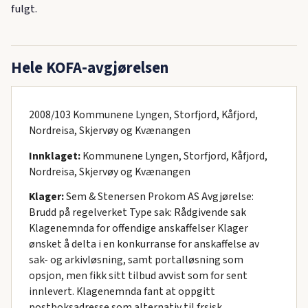
fulgt.
Hele KOFA-avgjørelsen
2008/103 Kommunene Lyngen, Storfjord, Kåfjord,
Nordreisa, Skjervøy og Kvænangen
Innklaget:
Kommunene Lyngen, Storfjord, Kåfjord,
Nordreisa, Skjervøy og Kvænangen
Klager:
Sem & Stenersen Prokom AS Avgjørelse:
Brudd på regelverket Type sak: Rådgivende sak
Klagenemnda for offendige anskaffelser Klager
ønsket å delta i en konkurranse for anskaffelse av
sak- og arkivløsning, samt portalløsning som
opsjon, men fikk sitt tilbud avvist som for sent
innlevert. Klagenemnda fant at oppgitt
postboksadresse som alternativ til frsisk