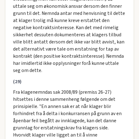
uttale seg om økonomisk ansvar dersom den finner
grunn til det. Nemnda antar med henvisning til dette
at klager trolig må kunne kreve erstattet den
negative kontraktsinteresse. Kan det med rimelig
sikkerhet dessuten dokumenteres at klagers tilbud
ville blitt antatt dersom det ikke var blitt avvist, kan
det alternativt være tale om erstatning for tap av
kontrakt (den positive kontraktsinteresse). Nemnda
har imidlertid ikke opplysninger forå kunne uttale
seg om dette.
(29)
Fra klagenemndas sak 2008/89 (premiss 26-27)
hitsettes i denne sammenheng følgende om det
prinsipielle. "En annen sak er at når klager blir
forhindret fra å delta i konkurransen på grunn av en
åpenbar feil begått av innklagede, kan det danne
grunnlag for erstatningskrav fra klagers side.
Hvorvidt klager ville ligget an til å vinne