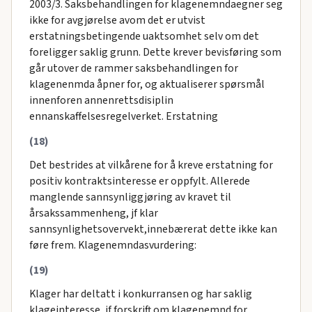
2003/3. Saksbehandlingen for klagenemndaegner seg
ikke for avgjørelse avom det er utvist
erstatningsbetingende uaktsomhet selv om det
foreligger saklig grunn. Dette krever bevisføring som
går utover de rammer saksbehandlingen for
klagenenmda åpner for, og aktualiserer spørsmål
innenforen annenrettsdisiplin
ennanskaffelsesregelverket. Erstatning
(18)
Det bestrides at vilkårene for å kreve erstatning for
positiv kontraktsinteresse er oppfylt. Allerede
manglende sannsynliggjøring av kravet til
årsakssammenheng, jf klar
sannsynlighetsovervekt,innebærerat dette ikke kan
føre frem. Klagenemndasvurdering:
(19)
Klager har deltatt i konkurransen og har saklig
klageinteresse, jf forskrift om klagenemnd for