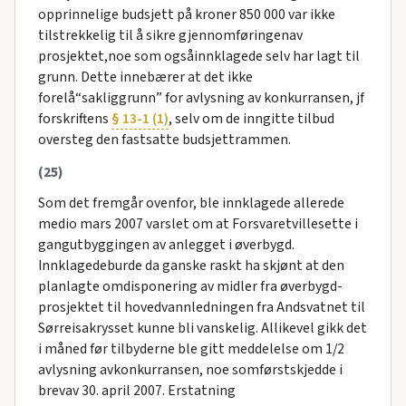
opprinnelige budsjett på kroner 850 000 var ikke
tilstrekkelig til å sikre gjennomføringenav
prosjektet,noe som ogsåinnklagede selv har lagt til
grunn. Dette innebærer at det ikke
forelå“sakliggrunn” for avlysning av konkurransen, jf
forskriftens
§ 13-1 (1)
, selv om de inngitte tilbud
oversteg den fastsatte budsjettrammen.
(25)
Som det fremgår ovenfor, ble innklagede allerede
medio mars 2007 varslet om at Forsvaretvillesette i
gangutbyggingen av anlegget i øverbygd.
Innklagedeburde da ganske raskt ha skjønt at den
planlagte omdisponering av midler fra øverbygd-
prosjektet til hovedvannledningen fra Andsvatnet til
Sørreisakrysset kunne bli vanskelig. Allikevel gikk det
i måned før tilbyderne ble gitt meddelelse om 1/2
avlysning avkonkurransen, noe somførstskjedde i
brevav 30. april 2007. Erstatning