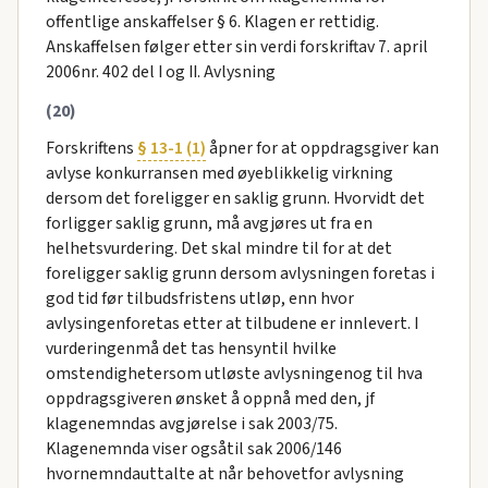
offentlige anskaffelser § 6. Klagen er rettidig.
Anskaffelsen følger etter sin verdi forskriftav 7. april
2006nr. 402 del I og II. Avlysning
(20)
Forskriftens
§ 13-1 (1)
åpner for at oppdragsgiver kan
avlyse konkurransen med øyeblikkelig virkning
dersom det foreligger en saklig grunn. Hvorvidt det
forligger saklig grunn, må avgjøres ut fra en
helhetsvurdering. Det skal mindre til for at det
foreligger saklig grunn dersom avlysningen foretas i
god tid før tilbudsfristens utløp, enn hvor
avlysingenforetas etter at tilbudene er innlevert. I
vurderingenmå det tas hensyntil hvilke
omstendighetersom utløste avlysningenog til hva
oppdragsgiveren ønsket å oppnå med den, jf
klagenemndas avgjørelse i sak 2003/75.
Klagenemnda viser ogsåtil sak 2006/146
hvornemndauttalte at når behovetfor avlysning