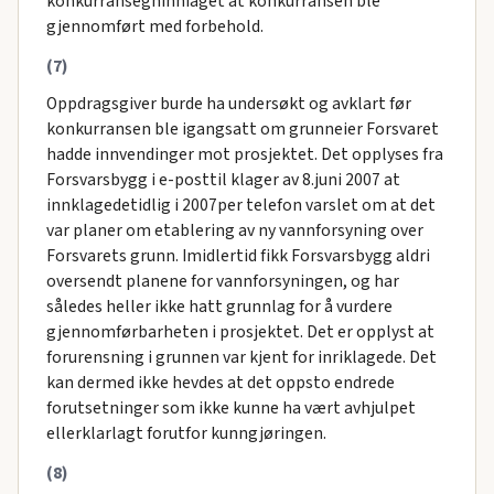
konkurransegninniaget at konkurransen ble
gjennomført med forbehold.
(7)
Oppdragsgiver burde ha undersøkt og avklart før
konkurransen ble igangsatt om grunneier Forsvaret
hadde innvendinger mot prosjektet. Det opplyses fra
Forsvarsbygg i e-posttil klager av 8.juni 2007 at
innklagedetidlig i 2007per telefon varslet om at det
var planer om etablering av ny vannforsyning over
Forsvarets grunn. Imidlertid fikk Forsvarsbygg aldri
oversendt planene for vannforsyningen, og har
således heller ikke hatt grunnlag for å vurdere
gjennomførbarheten i prosjektet. Det er opplyst at
forurensning i grunnen var kjent for inriklagede. Det
kan dermed ikke hevdes at det oppsto endrede
forutsetninger som ikke kunne ha vært avhjulpet
ellerklarlagt forutfor kunngjøringen.
(8)