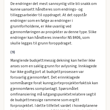
De endringer det mest sannsynlig ville bli snakk om
kunne uansett håndteres som endrings- og
tilleggsarbeider til oppdraget. At det oppstår
endringer som en følge av endringer i
grunnforholdene, er ikke uvanlig ved
gjennomføringen av prosjekter av denne type. Slike
endringer kan håndteres innenfor NS 8406, som
skulle legges til grunn foroppdraget.
(9)
Manglende budsjettmessig dekning kan heller ikke
anses som en saklig grunn for avlysning. Innkiagede
har ikke godtgjort at budsjettprosessen var
forsvarlig gjennomført. Det erinnklagede
sommåsørge forat kunngjorteprosjekterfaktisk kan
gjennomføres somplanlagt. Spørsmålet
omfinansiering må iutgangspunktetrelatere segtil
de budsjettmessige rammene som ergitt
forprosjektet. I dette tilfellet vardet i hovedplanene