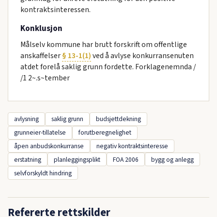
kontraktsinteressen.
Konklusjon
Målselv kommune har brutt forskrift om offentlige
anskaffelser
§ 13-1(1)
ved å avlyse konkurransenuten
atdet forelå saklig grunn fordette. Forklagenemnda /
/1 2~.s~tember
avlysning
saklig grunn
budsjettdekning
grunneier-tillatelse
forutberegnelighet
åpen anbudskonkurranse
negativ kontraktsinteresse
erstatning
planleggingsplikt
FOA 2006
bygg og anlegg
selvforskyldt hindring
Refererte rettskilder