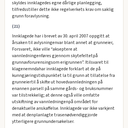
skyldes innklagedes egne dårlige planlegging,
tilfredsstiller dette ikke regelverkets krav om saklig
grunn foravlysning.
(21)
Innklagede har i brevet av 30. april 2007 oppgitt at
årsaken til avlysningenvar blant annet at grunneier,
Forsvaret, ikke ville “akseptere at
vannledningenføres gjennom skytefeltetpå
grunnavforurensingsom erigrunnen”. Itilsvaret til
klagenemndahar innklagede forklart at de på
kunngjøringstidspunktet la til grunn at tillatelse fra
grunneiertil å skifte ut hovedvannledningen på
enannen parsell på samme gårds- og bruksnummer
var tilstrekkelig; at denne også ville omfatte
utskiftning av vannledningenpå området for
denaktuelle anskaffelse. Innklagede var ikke varkjent
med at denplanlagte trasenødvendiggjorde
ytterligere grunnundersøkelser.