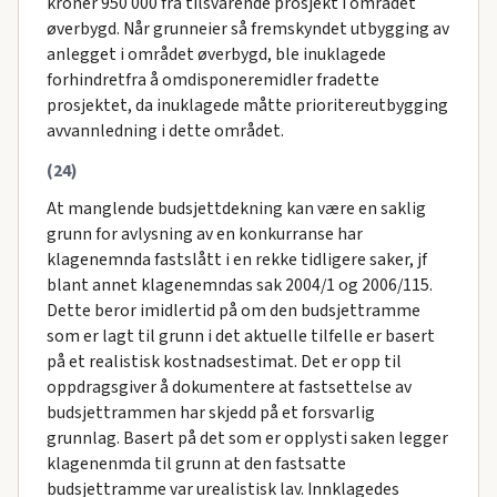
kroner 950 000 fra tilsvarende prosjekt i området
øverbygd. Når grunneier så fremskyndet utbygging av
anlegget i området øverbygd, ble inuklagede
forhindretfra å omdisponeremidler fradette
prosjektet, da inuklagede måtte prioritereutbygging
avvannledning i dette området.
(24)
At manglende budsjettdekning kan være en saklig
grunn for avlysning av en konkurranse har
klagenemnda fastslått i en rekke tidligere saker, jf
blant annet klagenemndas sak 2004/1 og 2006/115.
Dette beror imidlertid på om den budsjettramme
som er lagt til grunn i det aktuelle tilfelle er basert
på et realistisk kostnadsestimat. Det er opp til
oppdragsgiver å dokumentere at fastsettelse av
budsjettrammen har skjedd på et forsvarlig
grunnlag. Basert på det som er opplysti saken legger
klagenenmda til grunn at den fastsatte
budsjettramme var urealistisk lav. Innklagedes