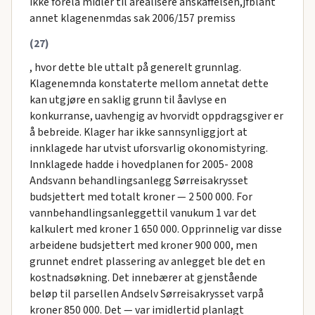
ikke forelå midler til årealisere anskaffelsen,jfblant
annet klagenenmdas sak 2006/157 premiss
(27)
, hvor dette ble uttalt på generelt grunnlag.
Klagenemnda konstaterte mellom annetat dette
kan utgjøre en saklig grunn til åavlyse en
konkurranse, uavhengig av hvorvidt oppdragsgiver er
å bebreide. Klager har ikke sannsynliggjort at
innklagede har utvist uforsvarlig okonomistyring.
Innklagede hadde i hovedplanen for 2005- 2008
Andsvann behandlingsanlegg Sørreisakrysset
budsjettert med totalt kroner — 2 500 000. For
vannbehandlingsanleggettil vanukum 1 var det
kalkulert med kroner 1 650 000. Opprinnelig var disse
arbeidene budsjettert med kroner 900 000, men
grunnet endret plassering av anlegget ble det en
kostnadsøkning. Det innebærer at gjenstående
beløp til parsellen Andselv Sørreisakrysset varpå
kroner 850 000. Det — var imidlertid planlagt