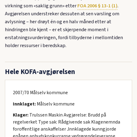
virkning som «saklig grunn» etter
FOA 2006 § 13-1 (1)
.
Avgjørelsen understreker dessuten at sen varsling om
avlysning – her drøyt én og en halv måned etter at
hindringen ble kjent – er et skjerpende moment i
erstatningsvurderingen, fordi tilbyderne i mellomtiden
holder ressurser i beredskap.
Hele KOFA-avgjørelsen
2007/70 Målselv kommune
Innklaget:
Målselv kommune
Klager:
Trulssen Maskin Avgjørelse: Brudd på
regelverket Type sak: Rådgivende sak Klagenemnda
foroffentlige anskaffelser Jnnklagede kunngjorde
enåpen anbudskonkurranse vedrørendeleveranse,