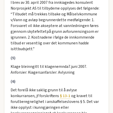
I brev av 30. april 2007 fra innkiagedes konsulent
Norprosjekt AS til tilbydeme opplyses det følgende:
“Tilbudet må trekkes tilbake og Målselvkommune
v/Vann og avløp begrunnerdette medfølgende: 1.
Forsvaret vil ikke akseptere at vannledningen føres
gjennom skytefeltetpå grunn avforurensingsom er
igrunnen. 2. Kostnadene i følge de innkommende
tilbud er vesentlig over det kommunen hadde
isittbudsjett.”
(5)
Klage bleinngitt til klagenemnda7.juni 2007.
Anforsier: Kiagersanfarsler: Avlysning
(6)
Det forelå ikke saklig grunn til å avlyse
konkurransen, jf forskriftens
§ 13-1
og kravet til
forutberegnelighet i anskaffelseslovens § 5. Det var
ikke opplyst i kunngjøringen eller