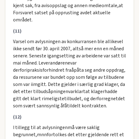
kjent sak, fra avisoppslag og annen medieomtale,at
Forsvaret satset på opprusting avdet aktuelle
området.
(11)
Varsel om avlysningen av konkurransen ble allikevel
ikke sendt før 30. april 2007, altså mer enn en måned
senere. Seneste igangsetting av arbeidene var satt til
mai måned. Leverandørenevar
derforipraksisforhindret fraåpåta seg andre oppdrag,
da ressursene var bundet opp som følge av tilbudene
som var iimgitt. Dette gjelder i særlig grad klager, da
det etter tilbudsåpningenvarklartat klagerhadde
gitt det klart rimeligstetilbudet, og derforregnetdet
som svært sannsynlig åfåtildelt kontrakten.
(12)
I tillegg til at avlysningenmå være saklig
begrunnet,mnnfortolkes det etter gjeldende rett et