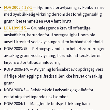
FOA 2006 § 13-1
— Hjemmel for avlysning av konkurranse
med øyeblikkelig virkning dersom det foreligger saklig
grunn; bestemmelsen KOFA fant brutt
LOA 1999 § 5
— Grunnleggende krav til offentlige
anskaffelser, herunder forutberegnelighet, som ble
ansett krenket ved avlysningen uten forhåndsforbehold
KOFA 2003/75
— Retningsgivende om helhetsvurderingen
av saklig grunn ved avlysning, herunder at terskelen er
høyere etter tilbudsinnlevering
KOFA 2006/146
— Avlysning forårsaket av oppdragsgivers
dårlige planlegging tilfredsstiller ikke kravet om saklig
grunn
KOFA 2003/3
— Selvforskyldt avlysning og vilkår for
erstatningsbetingende uaktsomhet
KOFA 2004/1
— Manglende budsjettdekning kan i