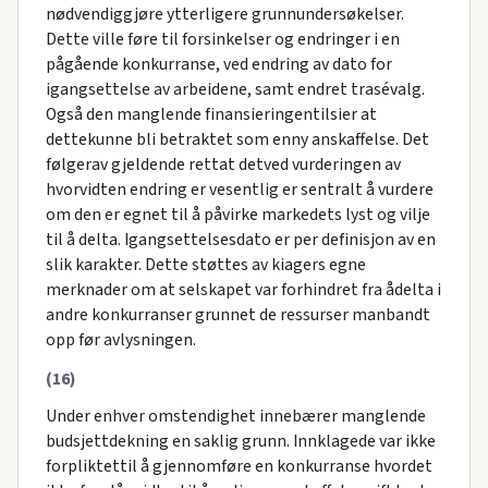
nødvendiggjøre ytterligere grunnundersøkelser.
Dette ville føre til forsinkelser og endringer i en
pågående konkurranse, ved endring av dato for
igangsettelse av arbeidene, samt endret trasévalg.
Også den manglende finansieringentilsier at
dettekunne bli betraktet som enny anskaffelse. Det
følgerav gjeldende rettat detved vurderingen av
hvorvidten endring er vesentlig er sentralt å vurdere
om den er egnet til å påvirke markedets lyst og vilje
til å delta. Igangsettelsesdato er per definisjon av en
slik karakter. Dette støttes av kiagers egne
merknader om at selskapet var forhindret fra ådelta i
andre konkurranser grunnet de ressurser manbandt
opp før avlysningen.
(16)
Under enhver omstendighet innebærer manglende
budsjettdekning en saklig grunn. Innklagede var ikke
forpliktettil å gjennomføre en konkurranse hvordet