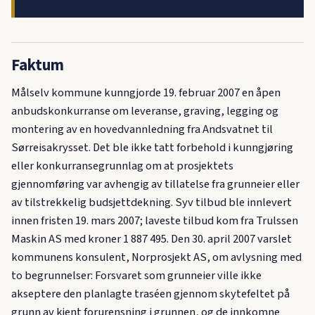
Faktum
Målselv kommune kunngjorde 19. februar 2007 en åpen
anbudskonkurranse om leveranse, graving, legging og
montering av en hovedvannledning fra Andsvatnet til
Sørreisakrysset. Det ble ikke tatt forbehold i kunngjøring
eller konkurransegrunnlag om at prosjektets
gjennomføring var avhengig av tillatelse fra grunneier eller
av tilstrekkelig budsjettdekning. Syv tilbud ble innlevert
innen fristen 19. mars 2007; laveste tilbud kom fra Trulssen
Maskin AS med kroner 1 887 495. Den 30. april 2007 varslet
kommunens konsulent, Norprosjekt AS, om avlysning med
to begrunnelser: Forsvaret som grunneier ville ikke
akseptere den planlagte traséen gjennom skytefeltet på
grunn av kjent forurensning i grunnen, og de innkomne