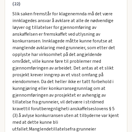
(22)
Slik saken fremstår for klagenemnda må det være
innklagedes ansvar å avklare at alle de nødvendige
løyver og tillatelser for gjennomføring av
anskaffelsen er fremskaffet ved utlysning av
konkurransen. Innklagede måtte kunne forutse at
manglende avklaring med grunneier, som etter det
opplyste har virksomhet på det angjeldende
området, ville kunne føre til problemer med
gjennomføringen av arbeidet. Det antas at et slikt
prosjekt krever inngrep av et visst omfang på
eiendommen. Da det heller ikke er tatt forbehold i
kunngjøring eller konkurransegrunnlag om at
gjennomføringen av prosjektet er avhengig av
tillatelse fra grunneier, vil detvære i stridmed
kravettil forutberegnligheti anskaffelseslovens § 5
(3) å avlyse konkurransen uten at tilbyderne var kjent
med at dette kunne bli
utfallet.Manglendetillatelsefra grunneier