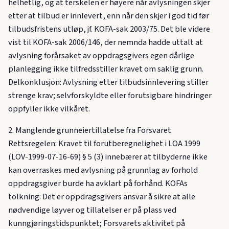
helhetlig, og at terskelen er høyere når avlysningen skjer
etter at tilbud er innlevert, enn når den skjer i god tid før
tilbudsfristens utløp, jf. KOFA-sak 2003/75. Det ble videre
vist til KOFA-sak 2006/146, der nemnda hadde uttalt at
avlysning forårsaket av oppdragsgivers egen dårlige
planlegging ikke tilfredsstiller kravet om saklig grunn.
Delkonklusjon: Avlysning etter tilbudsinnlevering stiller
strenge krav; selvforskyldte eller forutsigbare hindringer
oppfyller ikke vilkåret.
2. Manglende grunneier­tillatelse fra Forsvaret
Rettsregelen: Kravet til forutberegnelighet i LOA 1999
(LOV-1999-07-16-69) § 5 (3) innebærer at tilbyderne ikke
kan overraskes med avlysning på grunnlag av forhold
oppdragsgiver burde ha avklart på forhånd. KOFAs
tolkning: Det er oppdragsgivers ansvar å sikre at alle
nødvendige løyver og tillatelser er på plass ved
kunngjøringstidspunktet; Forsvarets aktivitet på