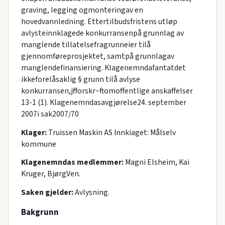
graving, legging ogmonteringav en
hovedvannledning. Ettertilbudsfristens utløp
avlysteinnklagede konkurransenpå grunnlag av
manglende tillatelsefragrunneier tilå
gjennomføreprosjektet, samtpå grunnlagav
manglendefinansiering. Klagenemndafantatdet
ikkeforelåsaklig § grunn tilå avlyse
konkurransen,jfforskr~ftomoffentlige anskaffelser
13-1 (1). Klagenemndasavgjørelse24. september
2007i sak2007/70
Klager:
Truissen Maskin AS Innkiaget: Målselv
kommune
Klagenemndas medlemmer:
Magni Elsheim, Kai
Kruger, BjørgVen.
Saken gjelder:
Avlysning.
Bakgrunn