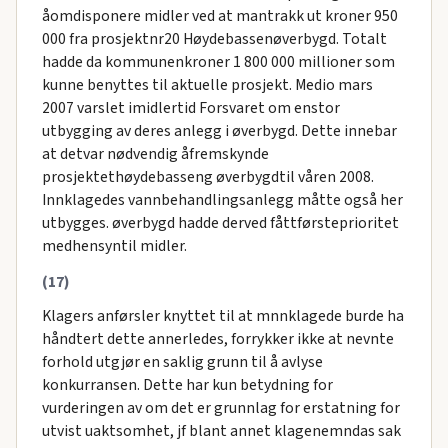
åomdisponere midler ved at mantrakk ut kroner 950
000 fra prosjektnr20 Høydebassenøverbygd. Totalt
hadde da kommunenkroner 1 800 000 millioner som
kunne benyttes til aktuelle prosjekt. Medio mars
2007 varslet imidlertid Forsvaret om enstor
utbygging av deres anlegg i øverbygd. Dette innebar
at detvar nødvendig åfremskynde
prosjektethøydebasseng øverbygdtil våren 2008.
Innklagedes vannbehandlingsanlegg måtte også her
utbygges. øverbygd hadde derved fåttførsteprioritet
medhensyntil midler.
(17)
Klagers anførsler knyttet til at mnnklagede burde ha
håndtert dette annerledes, forrykker ikke at nevnte
forhold utgjør en saklig grunn til å avlyse
konkurransen. Dette har kun betydning for
vurderingen av om det er grunnlag for erstatning for
utvist uaktsomhet, jf blant annet klagenemndas sak