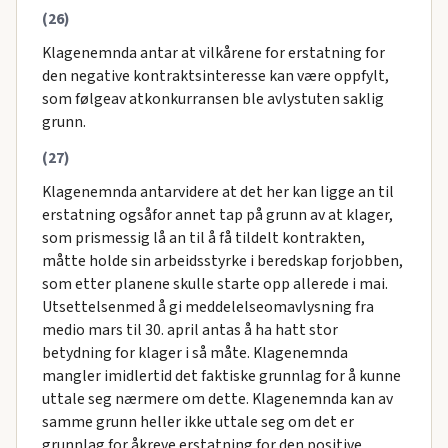
(26)
Klagenemnda antar at vilkårene for erstatning for
den negative kontraktsinteresse kan være oppfylt,
som følgeav atkonkurransen ble avlystuten saklig
grunn.
(27)
Klagenemnda antarvidere at det her kan ligge an til
erstatning ogsåfor annet tap på grunn av at klager,
som prismessig lå an til å få tildelt kontrakten,
måtte holde sin arbeidsstyrke i beredskap forjobben,
som etter planene skulle starte opp allerede i mai.
Utsettelsenmed å gi meddelelseomavlysning fra
medio mars til 30. april antas å ha hatt stor
betydning for klager i så måte. Klagenemnda
mangler imidlertid det faktiske grunnlag for å kunne
uttale seg nærmere om dette. Klagenemnda kan av
samme grunn heller ikke uttale seg om det er
grunnlag for åkreve erstatning for den positive