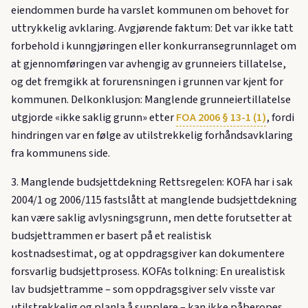
eiendommen burde ha varslet kommunen om behovet for
uttrykkelig avklaring. Avgjørende faktum: Det var ikke tatt
forbehold i kunngjøringen eller konkurransegrunnlaget om
at gjennomføringen var avhengig av grunneiers tillatelse,
og det fremgikk at forurensningen i grunnen var kjent for
kommunen. Delkonklusjon: Manglende grunneier­tillatelse
utgjorde «ikke saklig grunn» etter
FOA 2006 § 13-1 (1)
, fordi
hindringen var en følge av utilstrekkelig forhåndsavklaring
fra kommunens side.
3. Manglende budsjettdekning Rettsregelen: KOFA har i sak
2004/1 og 2006/115 fastslått at manglende budsjettdekning
kan være saklig avlysningsgrunn, men dette forutsetter at
budsjettrammen er basert på et realistisk
kostnadsestimat, og at oppdragsgiver kan dokumentere
forsvarlig budsjettprosess. KOFAs tolkning: En urealistisk
lav budsjettramme – som oppdragsgiver selv visste var
utilstrekkelig og planla å supplere – kan ikke påberopes