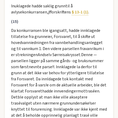
Inuklagede hadde saklig grunntil å
avlysekonkurransen,jfforskriftens
§ 13-1 (1)
.
(15)
Da konkurransen ble igangsatt, hadde innklagede
tillatelse fra grunneier, Forsvaret, til å skifte ut
hovedvanniedningen fra vannbehandlingsanlegget
og til vannkum 1. Den videre parsellen fravanrikum i
er strekningenAndselv Sørreisakrysset.Denne —
parsellen ligger på samme gårds- og bruksnummer
som førstnevnte parse!!. Innklagede la derfor til
grunn at det ikke var behov for ytterligere tillatelse
fra Forsvaret. Da innldagede tok kontakt med
Forsvaret for å vars!e om de aktuelle arbeider, ble det
klartat Forsvarethadde innvendingermottraséen.
Detble opplyst at man ikke ville akseptere
trasévalget uten nærmere grunnundersøke!ser
knyttet til forurensing. Innklagede var ikke kjent med
at det å beholde opprinnelig planlagt trasé ville