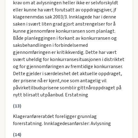
krav om at avlysningen heller ikke er selvforskyldt
eller kunne ha vært forutsatt av oppdragsgiver, jf
klagenenmdas sak 2003/3. Innklagede har i denne
saken i svært liten grad gjort anstrengelser for å
kunne gjennomføre konkurransen som planlagt.
Både planleggingen i forkant av konkurransen og
saksbehandlingen i forbindelsemed
gjennomføringen er kritikkverdig. Dette har vært
svært uheldig for konkurransesituasjonen i distriktet
og for gjennomføringen av fremtidige konkurranser.
Dette gjelder i særdeleshet det aktuelle oppdraget,
der prisene nå er kjent,noe som antagelig vil
påvirketilbudsprisene somblir gittnåroppdraget på
nytt blirsatt utpåanbud. Erstatning
(13)
Klageranføreratdet foreligger grunnlag
forerstatning. Innklagedesanførsler: Avlysning
(14)