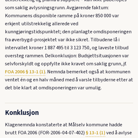
som saklig avlysningsgrunn. Avgjørende faktum:
Kommunens disponible ramme på kroner 850 000 var
erkjent utilstrekkelig allerede ved
kunngjøringstidspunktet; den planlagte omdisponeringen
fra øverbygd-prosjektet var ikke sikret. Tilbudene lå i
intervallet kroner 1 887 495 til 3 123 750, og laveste tilbud
oversteg rammen. Delkonklusjon: Budsjett­situasjonen var
selvforskyldt og oppfylte ikke kravet om saklig grunn, jf.
FOA 2006 § 13-1 (1)
. Nemnda bemerket også at kommunen
ventet én og en halv måned med å varsle tilbyderne etter at
det ble klart at omdisponeringen var umulig.
Konklusjon
Klagenemnda konstaterte at Målselv kommune hadde
brutt FOA 2006 (FOR-2006-04-07-402)
§ 13-1 (1)
ved å avlyse