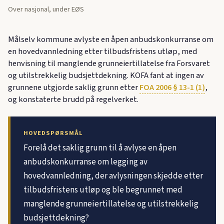
Over nasjonal, under EØS
Målselv kommune avlyste en åpen anbudskonkurranse om
en hovedvannledning etter tilbudsfristens utløp, med
henvisning til manglende grunneier­tillatelse fra Forsvaret
og utilstrekkelig budsjettdekning. KOFA fant at ingen av
grunnene utgjorde saklig grunn etter
FOA 2006 § 13-1 (1)
,
og konstaterte brudd på regelverket.
HOVEDSPØRSMÅL
Forelå det saklig grunn til å avlyse en åpen
anbudskonkurranse om legging av
hovedvannledning, der avlysningen skjedde etter
tilbudsfristens utløp og ble begrunnet med
manglende grunneier­tillatelse og utilstrekkelig
budsjettdekning?