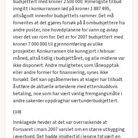
budsjettert med kroner 2 500 000. Rimeligste tilbud
inngitt i konkurransen lød på kroner 1 887 495,
altsågodt innenfor budsjettets rammer. Det må
forventes at det gjøres forsøk på å ombudsjettere fra
andre poster, noe hovedplanene for vann og avløp
viser det var rom for. Det er for 2007 budsjettert med
kroner 7 000 000 til gjennomføring av ulike
prosjekter. Konkurransen ble kunngjort i februar
måned, altså tidlig i budsjettåret, og alle midlene var
ikke disponert. Andre muligheter, som låneopptak
eller andre former for finansiering, synes ikke
forsøkt. Det kan ogsåbemerkes at klager har tilbudt
å utføre de aktuelle arbeidene med etterskuddsvis
betaling, noe som har vært vanlig fremgangsmåte i
andre sakerder oppdraghar værtunderbudsjettert.
(10)
Innklagede hevder at det var overraskende at
Forsvaret i mars 2007 varslet om en større utbygging
i øverbygd. Det hadde imidlertid i lengre tid vært en