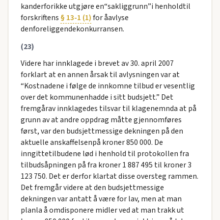
kanderforikke utgjøre en“sakliggrunn”i henholdtil
forskriftens
§ 13-1 (1)
for åavlyse
denforeliggendekonkurransen.
(23)
Videre har innklagede i brevet av 30. april 2007
forklart at en annen årsak til avlysningen var at
“Kostnadene i følge de innkomne tilbud er vesentlig
over det kommunenhadde i sitt budsjett.” Det
fremgårav innklagedes tilsvar til klagenemnda at på
grunn av at andre oppdrag måtte gjennomføres
først, var den budsjettmessige dekningen på den
aktuelle anskaffelsenpå kroner 850 000. De
inngittetilbudene lød i henhold til protokollen fra
tilbudsåpningen på fra kroner 1 887 495 til kroner 3
123 750. Det er derfor klartat disse oversteg rammen.
Det fremgår videre at den budsjettmessige
dekningen var antatt å være for lav, men at man
planla å omdisponere midler ved at man trakk ut