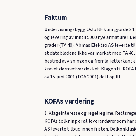
Faktum
Undervisningsbygg Oslo KF kunngjorde 24
og levering av inntil 5000 nye armaturer. 
grader (TA 40). Abmas Elektro AS leverte ti
at databladene ikke var merket med TA 40, 
bestred avvisningen og fremla i etterkant e
kravet dermed var dekket. Klagen til KOFA bl
av 15. juni 2001 (FOA 2001) del I og III.
KOFAs vurdering
1. Klageinteresse og regelregime. Rettsregel
KOFAs tolkning er at leverandører som har 
AS leverte tilbud innen fristen. Delkonklusj