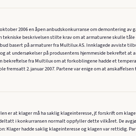
. oktober 2006 en åpen anbudskonkurranse om demontering av 
Den tekniske beskrivelsen stilte krav om at armaturene skulle 
lbud basert på armaturer fra Multilux AS. Innklagede avviste til
og at undersøkelser på produsentens hjemmeside bekreftet at ar
n bekreftelse fra Multilux om at forkoblingene hadde et temperat
e fremsatt 2. januar 2007. Partene var enige om at anskaffelsen f
en er at klager må ha saklig klageinteresse, jf. forskrift om klage
deltatt i konkurransen normalt oppfyller dette vilkåret. De avgj
on: Klager hadde saklig klageinteresse og klagen var rettidig. Par