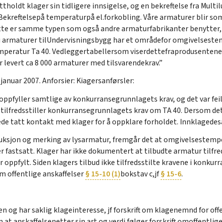
ttholdt klager sin tidligere innsigelse, og en bekreftelse fra Multi
Bekreftelsepå temperaturpå el.forkobling. Våre armaturer blir so
Dette er samme typen som også andre armaturfabrikanter benytter,
i armaturer tilUndervisningsbygg har et områdefor omgivelsestem
mperatur Ta 40. Vedleggertabellersom viserdettefraprodusentene av
r levert ca 8 000 armaturer med tilsvarendekrav.”
januar 2007. Anforsier: Kiagersanførsler:
 oppfyller samtlige av konkurransegrunnlagets krav, og det var feil
 tilfredsstiller konkurransegrunnlagets krav om TA 40. Dersom de
ede tatt kontakt med klager for å oppklare forholdet. Innklagedes
oduksjon og merking av lysarmatur, fremgår det at omgivelsestempe
r fastsatt. Klager har ikke dokumentert at tilbudte armatur tilfred
ar oppfylt. Siden klagers tilbud ikke tilfredsstilte kravene i konk
m offentlige anskaffelser
§ 15-10 (1)
bokstav c,jf
§ 15-6
.
n og har saklig klageinteresse, jf forskrift om klagenemnd for offe
at anskaffelsenetter sin art og verdi følger forskrift omoffentlige ans