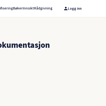
ifisering
Bøker
Innsikt
Rådgivning
Logg inn
dokumentasjon