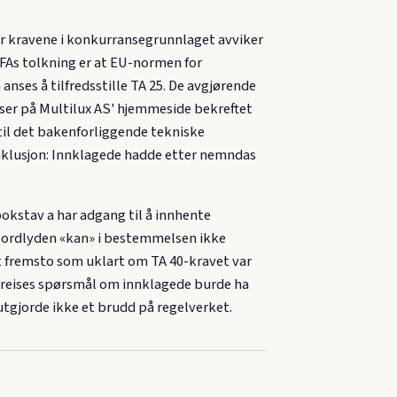
er kravene i konkurransegrunnlaget avviker
FAs tolkning er at EU-normen for
anses å tilfredsstille TA 25. De avgjørende
lser på Multilux AS' hjemmeside bekreftet
til det bakenforliggende tekniske
onklusjon: Innklagede hadde etter nemndas
okstav a har adgang til å innhente
at ordlyden «kan» i bestemmelsen ikke
et fremsto som uklart om TA 40-kravet var
 reises spørsmål om innklagede burde ha
tgjorde ikke et brudd på regelverket.