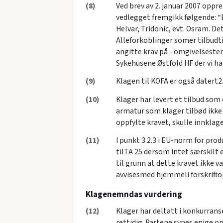
(8)
Ved brev av 2. januar 2007 oppre
vedlegget fremgikk følgende: “
Helvar, Tridonic, evt. Osram. 
Alleforkoblinger somer tilbudt
angitte krav på - omgivelseste
Sykehusene Østfold HF der vi ha
(9)
Klagen til KOFA er også datert2.
(10)
Klager har levert et tilbud som
armatur som klager tilbød ikke
oppfylte kravet, skulle innklag
(11)
I punkt 3.2.3 i EU-norm for pr
tilTA 25 dersom intet særskilt e
til grunn at dette kravet ikke v
avvisesmed hjemmeli forskrifto
Klagenemndas vurdering
(12)
Klager har deltatt i konkurranse
rettidig. Partene synes enige om 