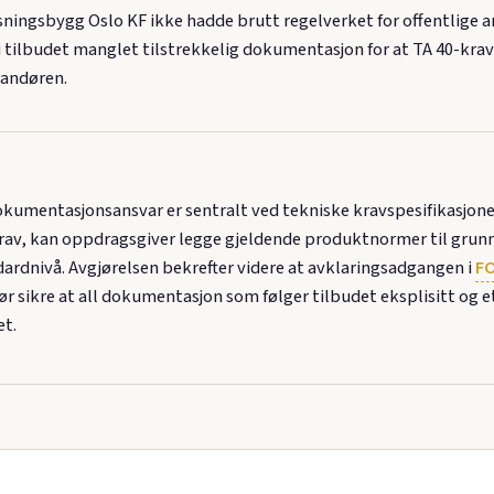
ngsbygg Oslo KF ikke hadde brutt regelverket for offentlige ans
di tilbudet manglet tilstrekkelig dokumentasjon for at TA 40-kra
erandøren.
okumentasjonsansvar er sentralt ved tekniske kravspesifikasjone
krav, kan oppdragsgiver legge gjeldende produktnormer til grunn fo
rdnivå. Avgjørelsen bekrefter videre at avklaringsadgangen i
FO
ør sikre at all dokumentasjon som følger tilbudet eksplisitt og 
et.