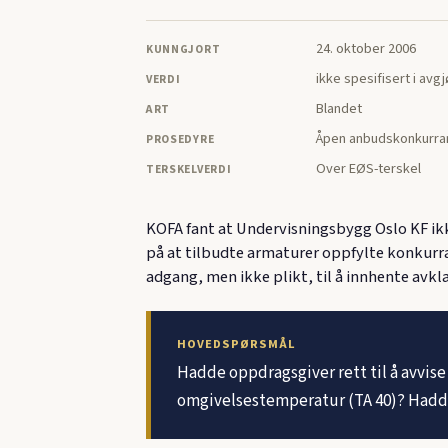
24. oktober 2006
KUNNGJORT
ikke spesifisert i avg
VERDI
Blandet
ART
Åpen anbudskonkurra
PROSEDYRE
Over EØS-terskel
TERSKELVERDI
KOFA fant at Undervisningsbygg Oslo KF ik
på at tilbudte armaturer oppfylte konkur
adgang, men ikke plikt, til å innhente avkla
HOVEDSPØRSMÅL
Hadde oppdragsgiver rett til å avvise
omgivelsestemperatur (TA 40)? Hadde o