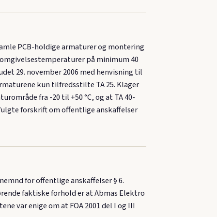
gamle PCB-holdige armaturer og montering
tåle omgivelsestemperaturer på minimum 40
budet 29. november 2006 med henvisning til
maturene kun tilfredsstilte TA 25. Klager
urområde fra -20 til +50 °C, og at TA 40-
ulgte forskrift om offentlige anskaffelser
nemnd for offentlige anskaffelser § 6.
ørende faktiske forhold er at Abmas Elektro
tene var enige om at FOA 2001 del I og III