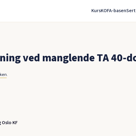
Kurs
KOFA-basen
Sert
sning ved manglende TA 40-
nken
.
 Oslo KF