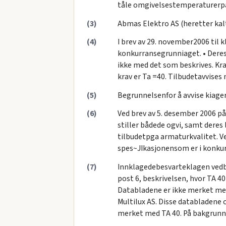
tåle omgivelsestemperaturerpå
(3)
Abmas Elektro AS (heretter kalt
(4)
I brev av 29. november2006 til 
konkurransegrunniaget. • Dere
ikke med det som beskrives. Kra
krav er Ta =40. Tilbudetavvises
(5)
Begrunnelsenfor å avvise kiager
(6)
Ved brev av 5. desember 2006 p
stiller bådede ogvi, samt deres
tilbudetpga armaturkvalitet. Ve
spes~JIkasjonensom er i konkurr
(7)
Innklagedebesvarteklagen vedbre
post 6, beskrivelsen, hvor TA 40
Databladene er ikke merket me
Multilux AS. Disse databladene
merket med TA 40. På bakgrunn a