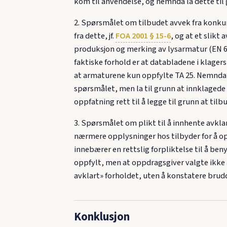
kom til anvendelse, og nemnda la dette til 
2. Spørsmålet om tilbudet avvek fra konkur
fra dette, jf.
FOA 2001 § 15-6
, og at et slikt 
produksjon og merking av lysarmatur (EN 605
faktiske forhold er at databladene i klage
at armaturene kun oppfylte TA 25. Nemnda u
spørsmålet, men la til grunn at innklagede
oppfatning rett til å legge til grunn at til
3. Spørsmålet om plikt til å innhente avkla
nærmere opplysninger hos tilbyder for å op
innebærer en rettslig forpliktelse til å be
oppfylt, men at oppdragsgiver valgte ikke
avklart» forholdet, uten å konstatere brud
Konklusjon