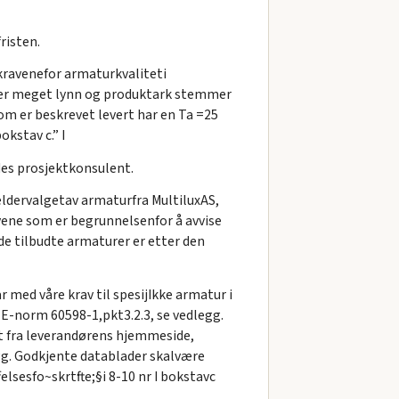
risten.
ekravenefor armaturkvaliteti
e er meget lynn og produktark stemmer
om er beskrevet levert har en Ta =25
bokstav c.” I
des prosjektkonsulent.
eldervalgetav armaturfra MultiluxAS,
avene som er begrunnelsenfor å avvise
de tilbudte armaturer er etter den
 med våre krav til spesijIkke armatur i
tilE-norm 60598-1,pkt3.2.3, se vedlegg.
t fra leverandørens hjemmeside,
gg. Godkjente datablader skalvære
lsesfo~skrtfte;§i 8-10 nr I bokstavc