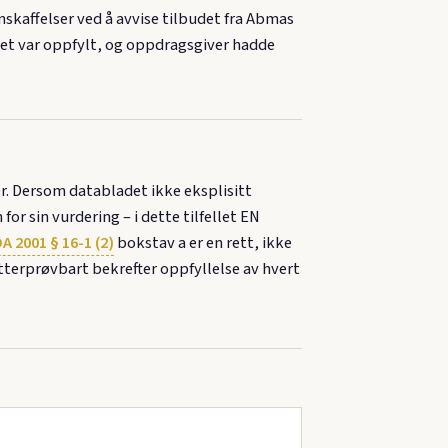
kaffelser ved å avvise tilbudet fra Abmas
vet var oppfylt, og oppdragsgiver hadde
r. Dersom databladet ikke eksplisitt
r sin vurdering – i dette tilfellet EN
A 2001 § 16-1 (2)
bokstav a er en rett, ikke
etterprøvbart bekrefter oppfyllelse av hvert