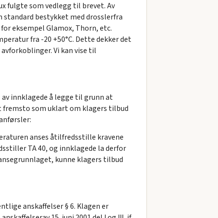
lux fulgte som vedlegg til brevet. Av
m standard bestykket med drosslerfra
 for eksempel Glamox, Thorn, etc.
peratur fra -20 +50°C. Dette dekker det
forkoblinger. Vi kan vise til
 av innklagede å legge til grunn at
t fremsto som uklart om klagers tilbud
anførsler:
raturen anses åtilfredsstille kravene
sstiller TA 40, og innklagede la derfor
urransegrunnlaget, kunne klagers tilbud
ntlige anskaffelser § 6. Klagen er
kaffelserav 15. juni 2001 del I og III, jf.