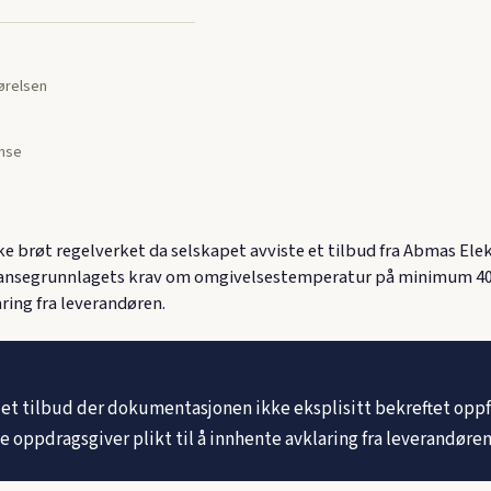
jørelsen
nse
ke brøt regelverket da selskapet avviste et tilbud fra Abmas E
ransegrunnlagets krav om omgivelsestemperatur på minimum 40 
ring fra leverandøren.
 et tilbud der dokumentasjonen ikke eksplisitt bekreftet oppf
ppdragsgiver plikt til å innhente avklaring fra leverandøren 