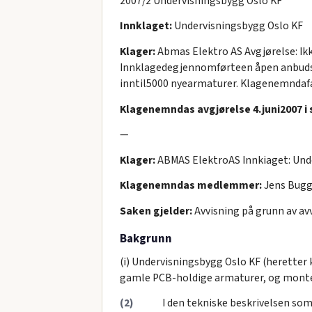
2007/2 Undervisningsbygg Oslo KF
Innklaget:
Undervisningsbygg Oslo KF
Klager:
Abmas Elektro AS Avgjørelse: Ikk
Innklagedegjennomførteen åpen anbuds
inntil5000 nyearmaturer. Klagenemndafan
Klagenemndas avgjørelse 4.juni2007 i 
—
Klager:
ABMAS ElektroAS Innkiaget: Und
Klagenemndas medlemmer:
Jens Bugge
Saken gjelder:
Avvisning på grunn av avv
Bakgrunn
(i) Undervisningsbygg Oslo KF (herette
gamle PCB-holdige armaturer, og monter
(2)
I den tekniske beskrivelsen so