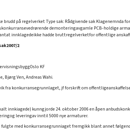
e brudd på regelverket Type sak: Rådgivende sak Klagenemnda for
konkurransevedrørende demonteringavgamle PCB-holdige armat
tat innklagedeikke hadde bruttregelverketfor offentlige anskaffe
sak2007/2
ervisningsbyggOslo KF
, Bjørg Ven, Andreas Wahi.
ik fra konkurransegrunnlaget, jf forskrift om offentligeanskaffels
r kalt innkiagede) kunngjorde 24. oktober 2006 en åpen anbudsko
ingog leveringav inntil 5000 nye armaturer.
m fulgte med konkurransegrunniaget fremgikk blant annet følgend