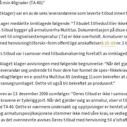
 min 40grader (TA 40).”
klager) var en av de seks leverandørene som leverte tilbud innen f
klager meddelte iimklagede følgende: “Tilbudet tilfredsstiller ikk
s tilbud bygger på armaturerfra Mulitlux. Dokumentasjon på diss
vet til omgivelsestemperatur ( Ta) er ikke overholdt. Armaturer s
 med henvisningtilforskr~foim offentlige anskaffelser
§ 15-10
nr. 1 
s tilbud var i samsvar med tilbudsevaluering foretatt av innklage
åklaget klager avvisningen med følgende begrunnelse: “Når det gj
 leverandør seg undrende til hvor dere har funnet de spes~fikkekr
dlagtfølger en e-postfra Multilux AS (vedlegg 1) som bekrefter at 
ansegrunnlaget. Dette vil også bli bekreftet av produsent.”
v av 13. desember 2006 somfølger: “Deres tilbud er ikke i samsvar
 kravene er tydeliggjort. Når det gjelder valg av armatur, viser vi 
d TA 40. Dette er nærmere undersøkt og opplysninger er hentet u
 og armaturspesijIkasjonene stemmer ikke med våre krav, se vedle
v det ovennevnte avvises Deres tilbud med henvisning til a’isfraffe