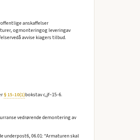
offentlige anskaffelser
urer, ogmonteringog leveringav
lservedå avvise kiagers tilbud.
er
§ 15-10(1)
bokstav c,jf~15-6.
nkurranse vedrørende demontering av
e underpost6, 06.01: “Armaturen skal