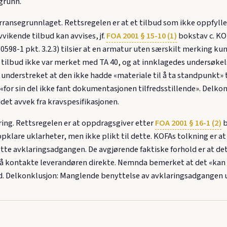
grunn.
ransegrunnlaget. Rettsregelen er at et tilbud som ikke oppfyll
avvikende tilbud kan avvises, jf.
FOA 2001 § 15-10 (1)
bokstav c. KO
98-1 pkt. 3.2.3) tilsier at en armatur uten særskilt merking kun 
rs tilbud ikke var merket med TA 40, og at innklagedes undersøke
nderstreket at den ikke hadde «materiale til å ta standpunkt» 
 «for sin del ikke fant dokumentasjonen tilfredsstillende». Delk
budet avvek fra kravspesifikasjonen.
ring. Rettsregelen er at oppdragsgiver etter
FOA 2001 § 16-1 (2)
b
pklare uklarheter, men ikke plikt til dette. KOFAs tolkning er 
nytte avklaringsadgangen. De avgjørende faktiske forhold er at d
 å kontakte leverandøren direkte. Nemnda bemerket at det «kan
d. Delkonklusjon: Manglende benyttelse av avklaringsadgangen u