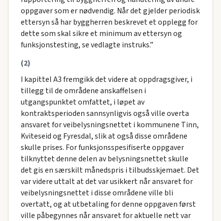
oppgaver som er nødvendig. Når det gjelder periodisk
ettersyn så har byggherren beskrevet et opplegg for
dette som skal sikre et minimum av ettersyn og
funksjonstesting, se vedlagte instruks.”
(2)
I kapittel A3 fremgikk det videre at oppdragsgiver, i
tillegg til de områdene anskaffelsen i
utgangspunktet omfattet, i løpet av
kontraktsperioden sannsynligvis også ville overta
ansvaret for veibelysningsnettet i kommunene Tinn,
Kviteseid og Fyresdal, slik at også disse områdene
skulle prises. For funksjonsspesifiserte oppgaver
tilknyttet denne delen av belysningsnettet skulle
det gis en særskilt månedspris i tilbudsskjemaet. Det
var videre uttalt at det var usikkert når ansvaret for
veibelysningsnettet i disse områdene ville bli
overtatt, og at utbetaling for denne oppgaven først
ville påbegynnes når ansvaret for aktuelle nett var