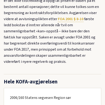
er det ikke tilstrekkelig å oppgi at prisen er basert på et
bestemt antall operasjoner; dette vil kunne tolkes som en
begrensning av kontraktsforpliktelsen. Avgjørelsen viser
videre at avvisningsplikten etter
FOA 2001 § 8-10
første
ledd bokstav d inntrer allerede når tvil om
sammenlignbarhet «kan» oppstå – ikke bare der den
faktisk har oppstått. Saken er avsagt under FOA 2001 og
har begrenset direkte overføringsverdi til konkurranser
under FOA 2017, men prinsippet om at forbehold mot
ansvarsfordelingen skaper usammenlignbarhet er
videreført i nyere regelverk og praksis.
Hele KOFA-avgjørelsen
2006/160 Statens vegvesen Region sør