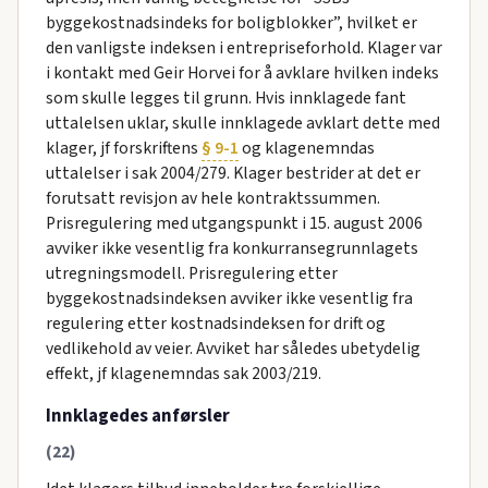
byggekostnadsindeks for boligblokker”, hvilket er
den vanligste indeksen i entrepriseforhold. Klager var
i kontakt med Geir Horvei for å avklare hvilken indeks
som skulle legges til grunn. Hvis innklagede fant
uttalelsen uklar, skulle innklagede avklart dette med
klager, jf forskriftens
§ 9-1
og klagenemndas
uttalelser i sak 2004/279. Klager bestrider at det er
forutsatt revisjon av hele kontraktssummen.
Prisregulering med utgangspunkt i 15. august 2006
avviker ikke vesentlig fra konkurransegrunnlagets
utregningsmodell. Prisregulering etter
byggekostnadsindeksen avviker ikke vesentlig fra
regulering etter kostnadsindeksen for drift og
vedlikehold av veier. Avviket har således ubetydelig
effekt, jf klagenemndas sak 2003/219.
Innklagedes anførsler
(22)