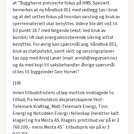
at ”Byggherre presiserte fokus på HMS. Spesielt
bemerkes at ny håndbok 051 med vedlegg tas i bruk
og at det settes fokus på hvordan varsling og bruk av
sperremateriell skal benyttes. Videre ble det vist til
D2 punkt 18.7 med følgende tekst: Ved bruk av
kurvbil/ lift skal energiabsorberende sikring alltid
benyttes. For øvrig kan spørsmål ang. håndbok 051,
bruk av støtputebil, samt skilt og varslingsplaner
tas opp med Arvid Løver (mail: arvidl@vegvesen.no)
og da med kopi til saksbehandler. Øvrige spørsmål
stiles til byggeleder Geir Horvei.”
(10)
Innen tilbudsfristens utløp mottok innklagede to
tilbud, fra henholdsvis aksjeselskapene Vest-
Telemark Kraftlag, Midt-Telemark Energi, Tinn
Energi og Notodden Energi i felleskap (heretter kalt
klager) og fra Mesta AS. Klagers pristilbud var på kr 3
760.100,- mens Mesta AS` tilbudspris var på kr 3
910.256,-