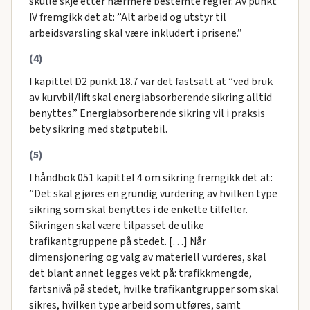
skulle skje etter nærmere bestemte regler. Av punkt
IV fremgikk det at: ”Alt arbeid og utstyr til
arbeidsvarsling skal være inkludert i prisene.”
(4)
I kapittel D2 punkt 18.7 var det fastsatt at ”ved bruk
av kurvbil/lift skal energiabsorberende sikring alltid
benyttes.” Energiabsorberende sikring vil i praksis
bety sikring med støtputebil.
(5)
I håndbok 051 kapittel 4 om sikring fremgikk det at:
”Det skal gjøres en grundig vurdering av hvilken type
sikring som skal benyttes i de enkelte tilfeller.
Sikringen skal være tilpasset de ulike
trafikantgruppene på stedet. […] Når
dimensjonering og valg av materiell vurderes, skal
det blant annet legges vekt på: trafikkmengde,
fartsnivå på stedet, hvilke trafikantgrupper som skal
sikres, hvilken type arbeid som utføres, samt