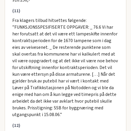
(11)
Fra klagers tilbud hitsettes følgende:
”FUNKSJONSSPESIFISERTE OPPGAVER: _ 76.6 Vi har
her forutsatt at det vil være ett lampeskifte innenfor
kontraktsperioden for de 1670 lampene som i dag
eies av veivesenet. _ De resterende punktene som
skal overtas fra kommunene har vi kalkulert med at
vil være oppgradert og at det ikke vil være noe behov
for utskiftning innenfor kontraktsperioden. Det vil
kun være ettersyn på disse armaturene. […] Når det
gjelder bruk av putebil har vi vært i kontakt med
Løver på Trafikkstasjonen på Notodden og vi ble da
enige med han om å kun legge ved timepris på dette
arbeidet da det ikke var avklart hvor putebil skulle
brukes. Prisstigning: SSB for byggnæring med
utgangspunkt i 15.08.06.”
(12)