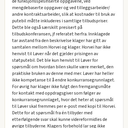
de funksjonsspesifiserte oppgavene, ved
mengdebaserte oppgaver og ved tilleggsarbeider/
andre kontraktsarbeider, slik at kostnader til bruk av
putebil måtte inkluderes i samtlige tilbudspriser.
Dette ble også særskilt presisert på
tilbudskonferansen, jf referatet herfra. Innklagede
tar avstand fra den beskrivelse klager har gitt av
samtalen mellom Horvei og klager. Horvei har ikke
henvist til Løver når det gjelder prisingen av
støtputebil. Det ble kun henvist til Løver for
spørsmål om hvordan bilen skulle være merket, den
praktiske bruken av denne med mer. Løver har heller
ikke kompetanse til å endre konkurransegrunnlaget.
For øvrig har klager ikke fulgt den fremgangsmåte
for kontakt med oppdragsgiver som følger av
konkurransegrunnlaget, hvor det heter at spørsmål
til Løver skal fremmes per e-post med kopi til Horvei.
Dette for at spørsmål fra én tilbyder med
etterfølgende svar skal kunne videreformidles de
øvrige tilbyderne. Klagers forbehold lar seg ikke