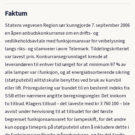
Faktum
Statens vegvesen Region sør kunngjorde 7. september 2006
en åpen anbudskonkurranse om en drifts- og
vedlikeholdsavtale med funksjonsansvar for veibelysning
langs riks- og stamveier i øvre Telemark. Tildelingskriteriet
var lavest pris. Konkurransegrunnlaget krevde at
leverandøren til enhver tid sørget for at minimum 97 % av
alle lamper var i funksjon, og at energiabsorberende sikring
(støtputebil) alltid skulle benyttes ved bruk av kurvbil
eller lift. Prisregulering var bundet til en bestemt indeks fra
SSB etter nærmere angitte beregningsregler. Det innkom
to tilbud. Klagers tilbud – det laveste med kr 3 760 100 – ble
avvist under henvisning til at tilbudet for det første
begrenset funksjonsansvaret for lampeskift, for det andre
kun oppga timepris på støtputebil uten å inkludere dette i
de funksjonsspesifiserte månedsprisene, og for det tredje