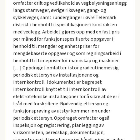
omfatter drift og vedlikehold av vegbelysningsanlegg
langs stamveger, øvrige riksveger, gang- og
sykkelveger, samt i underganger i øvre Telemark
distrikt i henhold til spesifikasjoner i kontrakten
med vedlegg. Arbeidet gjøres opp med en fast pris
per måned for funksjonsspesifiserte oppgaver i
henhold til mengder og enhetspriser for
mengdebaserte oppgaver og som regningsarbeid i
henhold til timepriser for mannskap og maskiner.
[…] Oppdraget omfatter i stor grad rutinemessig
periodisk ettersyn av installasjonene og
internkontroll. I dokumentet er begrepet
internkontroll knyttet til internkontroll av
elektrotekniske installasjoner for å sikre at de er i
tråd med forskriftene. Nødvendig ettersyn og
funksjonsprøving av utstyr kommer inn under
periodisk ettersyn. Oppdraget omfatter også
inspeksjon og registrering, planlegging av
virksomheten, beredskap, dokumentasjon,
rapportering til byggherren og håndtering av andre