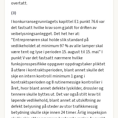
overtatt.
(3)
I konkurransegrunnlagets kapittel E1 punkt 76.6 var
det fastsatt hvilke krav som gjaldt for driften av
veibelysningsanlegget. Det het her at:
”Entreprenøren skal holde slik standard på
vedlikeholdet at minimum 97 % av alle lamper skal
være tent og lyse i perioden 15. august til 15. mai.” I
punkt V var det fastsatt nærmere hvilke
funksjonsspesifikke oppgaver oppdragstaker pliktet
å utføre i kontraktsperioden, blant annet skulle det
skje en intern kontroll minimum 1 gang i
kontraktsperioden og 8 rutinemessige kontroller i
året, hvor blant annet defekte lyskilder, drossler og
tennere skulle byttes ut. Det var også stilt krav til
løpende vedlikehold, blant annet at utskiftning av
defekt belysning på steder av stor trafikkmessig
betydning skulle skje innen 24 timer. Årlig inspeksjon