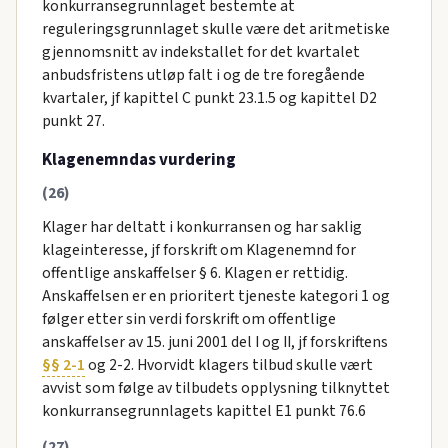
konkurransegrunnlaget bestemte at
reguleringsgrunnlaget skulle være det aritmetiske
gjennomsnitt av indekstallet for det kvartalet
anbudsfristens utløp falt i og de tre foregående
kvartaler, jf kapittel C punkt 23.1.5 og kapittel D2
punkt 27.
Klagenemndas vurdering
(26)
Klager har deltatt i konkurransen og har saklig
klageinteresse, jf forskrift om Klagenemnd for
offentlige anskaffelser § 6. Klagen er rettidig.
Anskaffelsen er en prioritert tjeneste kategori 1 og
følger etter sin verdi forskrift om offentlige
anskaffelser av 15. juni 2001 del I og II, jf forskriftens
§§ 2-1
og 2-2. Hvorvidt klagers tilbud skulle vært
avvist som følge av tilbudets opplysning tilknyttet
konkurransegrunnlagets kapittel E1 punkt 76.6
(27)