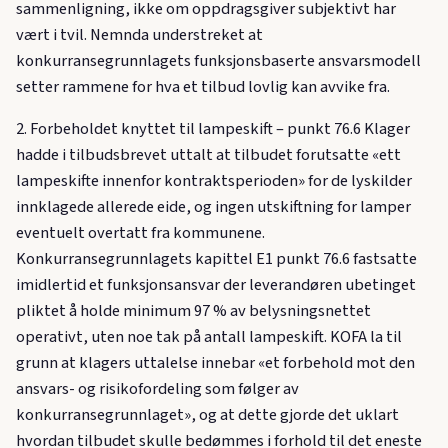
sammenligning, ikke om oppdragsgiver subjektivt har
vært i tvil. Nemnda understreket at
konkurransegrunnlagets funksjonsbaserte ansvarsmodell
setter rammene for hva et tilbud lovlig kan avvike fra.
2. Forbeholdet knyttet til lampeskift – punkt 76.6 Klager
hadde i tilbudsbrevet uttalt at tilbudet forutsatte «ett
lampeskifte innenfor kontraktsperioden» for de lyskilder
innklagede allerede eide, og ingen utskiftning for lamper
eventuelt overtatt fra kommunene.
Konkurransegrunnlagets kapittel E1 punkt 76.6 fastsatte
imidlertid et funksjonsansvar der leverandøren ubetinget
pliktet å holde minimum 97 % av belysningsnettet
operativt, uten noe tak på antall lampeskift. KOFA la til
grunn at klagers uttalelse innebar «et forbehold mot den
ansvars- og risikofordeling som følger av
konkurransegrunnlaget», og at dette gjorde det uklart
hvordan tilbudet skulle bedømmes i forhold til det eneste