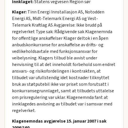
Innklaget:
Statens vegvesen Region sør
Klager:
Tinn Energi Innstallasjon AS, Notodden
Energi AS, Midt-Telemark Energi AS og Vest-
Telemark Kraftlag AS Avgjørelse: Ikke brudd på
regelverket Type sak: Rådgivende sak Klagenemnda
for offentlige anskaffelser Klager deltok i en åpen
anbudskonkurranse for anskaffelse av drifts- og
vedlikeholdsavtale med funksjonsansvar for
veibelysning. Klagers tilbud ble avvist under
henvisning til at det inneholdt forbehold som endret
ansvars- og risikofordelingen i kontrakten, at
tilbudet var ufullstendig idet kostnader tilknyttet
bruk av støtputebil ikke var priset som forutsatt i
konkurransegrunnlaget, samt at tilbudets uttalelse
om prisregulering var uklar. Klagenemnda fant at
innklagedes avvisning av tilbudet var i samsvar med
regelverket.
Klagenemndas avgjørelse 15. januar 2007 i sak
2006/160