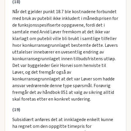
(18)
Når det gjelder punkt 18.7 ble kostnadene forbundet
med bruk av putebil ikke inkludert i månedsprisen for
de funksjonsspesifiserte oppgavene, fordi det i
samtale med Arvid Løver fremkom at det ikke var
klarlagt om putebil ville bli brukt i samtlige tilfeller
hvor konkurransegrunnlaget bestemte dette. Løvers
uttalelser innebærer en uvesentlig endring av
konkurransegrunnlaget innen tilbudsfristens utløp.
Det var byggeleder Geir Horvei som henviste til
Løver, og det fremgår også av
konkurransegrunnlaget at det var Løver som hadde
ansvar vedrørende denne type spørsmål. Forøvrig
fremgår det av håndbok 051 at valg av sikring alltid
skal foretas etter en konkret vurdering.
(19)
Subsidiært anføres det at innklagede enkelt kunne
ha regnet om den oppgitte timepris for