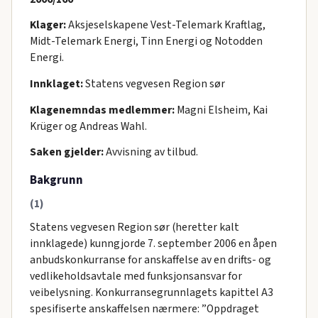
Klager:
Aksjeselskapene Vest-Telemark Kraftlag,
Midt-Telemark Energi, Tinn Energi og Notodden
Energi.
Innklaget:
Statens vegvesen Region sør
Klagenemndas medlemmer:
Magni Elsheim, Kai
Krüger og Andreas Wahl.
Saken gjelder:
Avvisning av tilbud.
Bakgrunn
(1)
Statens vegvesen Region sør (heretter kalt
innklagede) kunngjorde 7. september 2006 en åpen
anbudskonkurranse for anskaffelse av en drifts- og
vedlikeholdsavtale med funksjonsansvar for
veibelysning. Konkurransegrunnlagets kapittel A3
spesifiserte anskaffelsen nærmere: ”Oppdraget