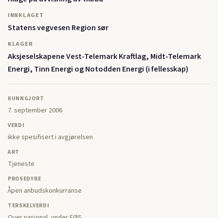
INNKLAGET
Statens vegvesen Region sør
KLAGER
Aksjeselskapene Vest-Telemark Kraftlag, Midt-Telemark
Energi, Tinn Energi og Notodden Energi (i fellesskap)
KUNNGJORT
7. september 2006
VERDI
ikke spesifisert i avgjørelsen
ART
Tjeneste
PROSEDYRE
Åpen anbudskonkurranse
TERSKELVERDI
Over nasjonal, under EØS