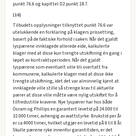
punkt 76.6 og kapittel D2 punkt 18.7.
(16)
Tilbudets opplysninger tilknyttet punkt 76.6 var
utelukkende en forklaring på klagers prissetting,
basert på de faktiske forhold i saken. Når det gjaldt
lyspærene innklagede allerede eide, kalkulerte
klager med at disse kun trengte utskiftning én gang i
løpet av kontraktsperioden. Når det gjaldt
lyspærene som eventuelt ville bli overtatt fra
kommunene, kalkulerte klager med at disse ikke
trengte utskiftning, idet det var alminnelig kjent at
innklagede ville stille så strenge krav til aktuelle
pærer at disse ville måtte være nylig utskiftet for å
tilfredsstille kravene. Nye lyspærer har hos både
Osram og Phillips en garantert levetid på 24.000 til
32.000 timer, avhengig av wattstyrke. Brukstid per år
er ca 4000 timer, hvilket utgjør en levetid på 6 til 8 år.
Skulle pærene ryke innenfor garantitiden, er det