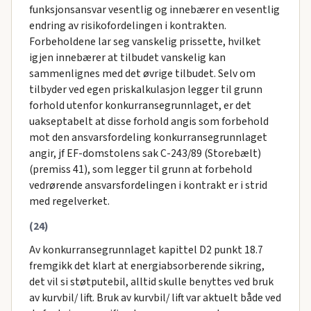
funksjonsansvar vesentlig og innebærer en vesentlig
endring av risikofordelingen i kontrakten.
Forbeholdene lar seg vanskelig prissette, hvilket
igjen innebærer at tilbudet vanskelig kan
sammenlignes med det øvrige tilbudet. Selv om
tilbyder ved egen priskalkulasjon legger til grunn
forhold utenfor konkurransegrunnlaget, er det
uakseptabelt at disse forhold angis som forbehold
mot den ansvarsfordeling konkurransegrunnlaget
angir, jf EF-domstolens sak C-243/89 (Storebælt)
(premiss 41), som legger til grunn at forbehold
vedrørende ansvarsfordelingen i kontrakt er i strid
med regelverket.
(24)
Av konkurransegrunnlaget kapittel D2 punkt 18.7
fremgikk det klart at energiabsorberende sikring,
det vil si støtputebil, alltid skulle benyttes ved bruk
av kurvbil/ lift. Bruk av kurvbil/ lift var aktuelt både ved