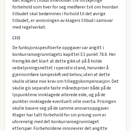
Idet klagers tilbud inneholder tre forskjellige
forbehold som hver for seg medfører tvil om hvordan
tilbudet skal bedømmes i forhold til det øvrige
tilbudet, er avvisningen av klagers tilbud i samsvar
med regelverket.
(23)
De funksjonsspesifiserte oppgaver var angitt i
konkurransegrunnlagets kapittel E1 punkt 76.6. Her
fremgikk det klart at dette gikk ut på å holde
veibelysningsnettet i operativ stand, herunder å
gjennomføre lampeskift ved behov, uten at dette
skulle utløse noe krav om tilleggskompensasjon. Det
skulle gis separate faste månedspriser både på de
lyspunktene innklagede allerede eide, og på de
punkter innklagede eventuelt ville overta. Prisingen
skulle basere seg på de samme ansvarsoppgaver.
Klager har tatt forbehold for sin prising som er
uforenelig med det konkurransegrunnlaget
etterspør. Forbeholdene innsnevrer det angitte