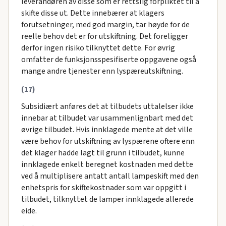
leverandøren av disse som er rettslig forpliktet til å
skifte disse ut. Dette innebærer at klagers
forutsetninger, med god margin, tar høyde for de
reelle behov det er for utskiftning. Det foreligger
derfor ingen risiko tilknyttet dette. For øvrig
omfatter de funksjonsspesifiserte oppgavene også
mange andre tjenester enn lyspæreutskiftning.
(17)
Subsidiært anføres det at tilbudets uttalelser ikke
innebar at tilbudet var usammenlignbart med det
øvrige tilbudet. Hvis innklagede mente at det ville
være behov for utskiftning av lyspærene oftere enn
det klager hadde lagt til grunn i tilbudet, kunne
innklagede enkelt beregnet kostnaden med dette
ved å multiplisere antatt antall lampeskift med den
enhetspris for skiftekostnader som var oppgitt i
tilbudet, tilknyttet de lamper innklagede allerede
eide.