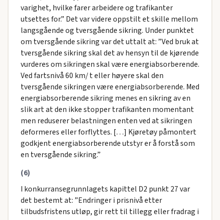
varighet, hvilke farer arbeidere og trafikanter
utsettes for.” Det var videre oppstilt et skille mellom
langsgående og tversgående sikring. Under punktet
om tversgående sikring var det uttalt at: ”Ved bruk at
tversgående sikring skal det av hensyn til de kjørende
vurderes om sikringen skal være energiabsorberende.
Ved fartsnivå 60 km/ t eller høyere skal den
tversgående sikringen være energiabsorberende. Med
energiabsorberende sikring menes en sikring av en
slik art at den ikke stopper trafikanten momentant
men reduserer belastningen enten ved at sikringen
deformeres eller forflyttes. […] Kjøretøy påmontert
godkjent energiabsorberende utstyr er å forstå som
en tversgående sikring.”
(6)
I konkurransegrunnlagets kapittel D2 punkt 27 var
det bestemt at: ”Endringer i prisnivå etter
tilbudsfristens utløp, gir rett til tillegg eller fradrag i