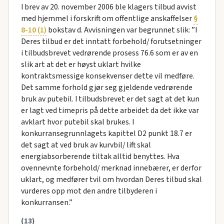
I brev av 20. november 2006 ble klagers tilbud avvist
med hjemmel i forskrift om offentlige anskaffelser
§
8-10 (1)
bokstav d. Avvisningen var begrunnet slik: ”I
Deres tilbud er det inntatt forbehold/ forutsetninger
i tilbudsbrevet vedrørende prosess 76.6 som er av en
slik art at det er høyst uklart hvilke
kontraktsmessige konsekvenser dette vil medføre.
Det samme forhold gjør seg gjeldende vedrørende
bruk av putebil. I tilbudsbrevet er det sagt at det kun
er lagt ved timepris på dette arbeidet da det ikke var
avklart hvor putebil skal brukes. I
konkurransegrunnlagets kapittel D2 punkt 18.7 er
det sagt at ved bruk av kurvbil/ lift skal
energiabsorberende tiltak alltid benyttes. Hva
ovennevnte forbehold/ merknad innebærer, er derfor
uklart, og medfører tvil om hvordan Deres tilbud skal
vurderes opp mot den andre tilbyderen i
konkurransen.”
(13)