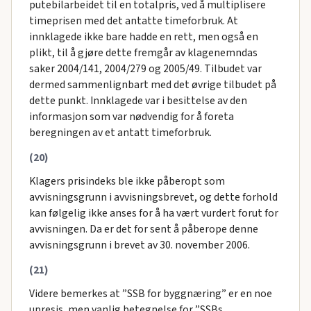
putebilarbeidet til en totalpris, ved å multiplisere
timeprisen med det antatte timeforbruk. At
innklagede ikke bare hadde en rett, men også en
plikt, til å gjøre dette fremgår av klagenemndas
saker 2004/141, 2004/279 og 2005/49. Tilbudet var
dermed sammenlignbart med det øvrige tilbudet på
dette punkt. Innklagede var i besittelse av den
informasjon som var nødvendig for å foreta
beregningen av et antatt timeforbruk.
(20)
Klagers prisindeks ble ikke påberopt som
avvisningsgrunn i avvisningsbrevet, og dette forhold
kan følgelig ikke anses for å ha vært vurdert forut for
avvisningen. Da er det for sent å påberope denne
avvisningsgrunn i brevet av 30. november 2006.
(21)
Videre bemerkes at ”SSB for byggnæring” er en noe
upresis, men vanlig betegnelse for ”SSBs