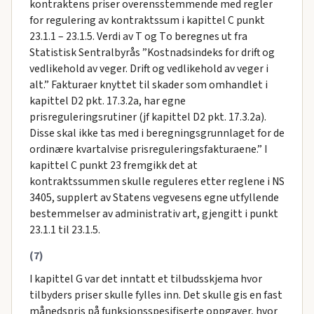
kontraktens priser overensstemmende med regler
for regulering av kontraktssum i kapittel C punkt
23.1.1 – 23.1.5. Verdi av T og Tо beregnes ut fra
Statistisk Sentralbyrås ”Kostnadsindeks for drift og
vedlikehold av veger. Drift og vedlikehold av veger i
alt.” Fakturaer knyttet til skader som omhandlet i
kapittel D2 pkt. 17.3.2a, har egne
prisreguleringsrutiner (jf kapittel D2 pkt. 17.3.2a).
Disse skal ikke tas med i beregningsgrunnlaget for de
ordinære kvartalvise prisreguleringsfakturaene.” I
kapittel C punkt 23 fremgikk det at
kontraktssummen skulle reguleres etter reglene i NS
3405, supplert av Statens vegvesens egne utfyllende
bestemmelser av administrativ art, gjengitt i punkt
23.1.1 til 23.1.5.
(7)
I kapittel G var det inntatt et tilbudsskjema hvor
tilbyders priser skulle fylles inn. Det skulle gis en fast
månedspris på funksjonsspesifiserte oppgaver, hvor