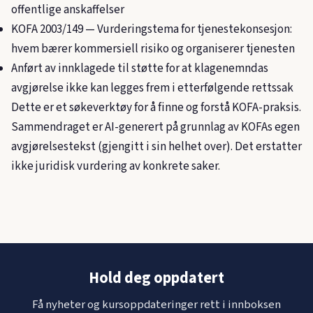
offentlige anskaffelser
KOFA 2003/149
— Vurderingstema for tjenestekonsesjon:
hvem bærer kommersiell risiko og organiserer tjenesten
Anført av innklagede til støtte for at klagenemndas
avgjørelse ikke kan legges frem i etterfølgende rettssak
Dette er et søkeverktøy for å finne og forstå KOFA-praksis.
Sammendraget er AI-generert på grunnlag av KOFAs egen
avgjørelsestekst (gjengitt i sin helhet over). Det erstatter
ikke juridisk vurdering av konkrete saker.
Hold deg oppdatert
Få nyheter og kursoppdateringer rett i innboksen