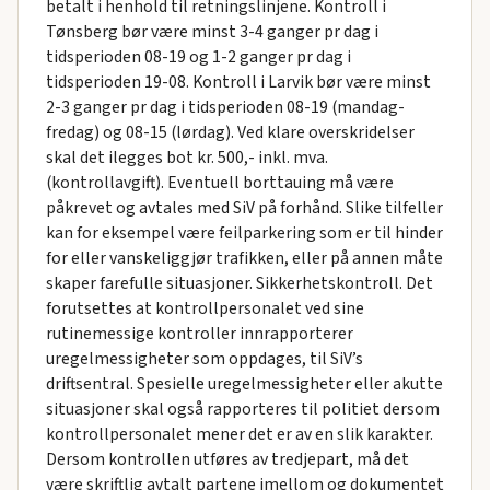
betalt i henhold til retningslinjene. Kontroll i
Tønsberg bør være minst 3-4 ganger pr dag i
tidsperioden 08-19 og 1-2 ganger pr dag i
tidsperioden 19-08. Kontroll i Larvik bør være minst
2-3 ganger pr dag i tidsperioden 08-19 (mandag-
fredag) og 08-15 (lørdag). Ved klare overskridelser
skal det ilegges bot kr. 500,- inkl. mva.
(kontrollavgift). Eventuell borttauing må være
påkrevet og avtales med SiV på forhånd. Slike tilfeller
kan for eksempel være feilparkering som er til hinder
for eller vanskeliggjør trafikken, eller på annen måte
skaper farefulle situasjoner. Sikkerhetskontroll. Det
forutsettes at kontrollpersonalet ved sine
rutinemessige kontroller innrapporterer
uregelmessigheter som oppdages, til SiV’s
driftsentral. Spesielle uregelmessigheter eller akutte
situasjoner skal også rapporteres til politiet dersom
kontrollpersonalet mener det er av en slik karakter.
Dersom kontrollen utføres av tredjepart, må det
være skriftlig avtalt partene imellom og dokumentet