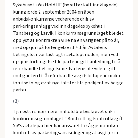
Sykehuset i Vestfold HF (heretter kalt innklagede)
kunngjorde 2. september 2004 en åpen
anbudskonkurranse vedrørende drift av
parkeringsanlegg ved innklagedes sykehus i
Tønsberg og Larvik. I konkurransegrunnlaget ble det
opplyst at kontrakten ville ha en varighet på to år,
med opsjon på forlengelse i 1 + 1 år. Avtalens
betingelser var fastlagt i avtaleperioden, men ved
opsjonsforlengelse ble partene gitt anledning til å
reforhandle betingelsene. Partene ble videre gitt
muligheten til å reforhandle avgiftsbeløpene under
forutsetning av at nye takster ble godkjent av begge
parter.
(2)
Tjenestens nærmere innhold ble beskrevet slik i
konkurransegrunnlaget: ”Kontroll og kontrollavgift.
SiV’s avtalepartner har ansvaret for å gjennomføre
kontroll av parkeringsanvisninger og at avgifter er