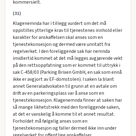
kommersielt.
(31)
Klagenemnda har i tillegg vurdert om det må
oppstilles ytterlige krav til tjenestenes innhold eller
karakter for anskaffelsen skal anses som en
tjenestekonsesjon og dermed være unntatt fra
regelverket. I den foreliggende sak har nemnda
imidlertid kommet at det må legges avgjørende vekt
på den rettsoppfatning som er kommet til uttrykk i
sak C-458/03 (Parking Brixen GmbH, en sak som ennå
ikke er avgjort av EF-domstolen). I saken la blant
annet Generaladvokaten til grunn at en avtale om
drift av en parkeringsplass var å anse som en
tjenestekonsesjon. Klagenemnda finner at saken har
så mange likhetstrekk med den foreliggende saken,
at det er vanskelig å komme til et annet resultat.
Forholdet må følgelig anses som en
tjenestekonsesjon og faller dermed ikke inn under
regelverket for offentlige anskaffelser.