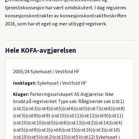
tjenestekonsesjon har vært omdiskutert. I dag reguleres
konsesjonskontrakter av konsesjonskontraktforskriften
2016, som har et eget og mer utbygd regelverk.
Hele KOFA-avgjørelsen
2005/24 Sykehuset i Vestfold HF
Innklaget:
Sykehuset i Vestfold HF
Klager:
Parkeringsselskapet AS Avgjørelse: Ikke
brudd på regelverket Type sak: Rådgivende sak (cid:1)
(cid:2)(cid:3)(cid:4)(cid:5)(cid:6)(cid:5)(cid:7)(cid:6)(cid:8)
(cid:3)(cid:9)(cid:9) (cid:10)(cid:11)(cid:12)(cid:9)(cid:11)
(cid:10)(cid:10)(cid:5)(cid:6)(cid:13)(cid:2)(cid:14)(cid:4)
(cid:5)(cid:9)(cid:3)(cid:6)(cid:15)(cid:16)(cid:3)(cid:10)
(cid:10)(cid:5)(cid:2)(cid:15)(cid:5)(cid:12) Sykehuset i