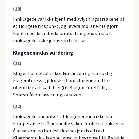
(20)
Innklagede var ikke kjent med avlysningsårsakene på
et tidligere tidspunkt, og leverandørene ble gjort
kjent med de endrede forutsetningene så snart
innklagede fikk kjennskap til disse.
Klagenemndas vurdering
(21)
Klager har deltatt i konkurransen og har saklig
klageinteresse, jf forskrift om klagenemnd for
offentlige anskaffelser § 6. Klagen er rettidig.
Spørsmål om avvisning av saken
(22)
Innklagede har anført at klagenemnda ikke har
kompetanse til å behandle saken fordi kontrakten er
å anse som en tjenestekonsesjonskontrakt.
Klagenemndas kompetanse er begrenset til å gjelde