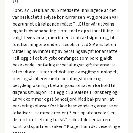
(7)
I brev av 1. februar 2005 meddelte innklagede at det
var besluttet å avlyse konkurransen. Avgjørelsen var
begrunnet på følgende måte: ”…Etter vår utlysing
og anbudsbehandling, som endte opp i innstilling til
valgt leverandør, men innen kontraktsignering, ble
forutsetningene endret. Ledelsen ved SiV ønsket en
vurdering av innføring av betalingsavgift for ansatte,
i tillegg til det utlyste omfanget som bare gjaldt
besøkende. Innføring av betalingsavgift for ansatte
vil medføre tilnærmet dobling av avgiftsgrunnlaget,
men også differensierte betalingsformer og
betydelig økning i betalingsautomater i forhold til
dagens situasjon. I tillegg til arealene i Tønsberg og
Larvik kommer også Sandefjord. Med bakgrunn i at
parkeringsplasser for både besøkende og ansatte er
lokalisert i samme arealer (P-hus og utearealer) er
det en forutsetning fra SiV’s side at det er kun en
kontraktspartner i saken.” Klager har i det vesentlige