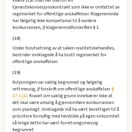
Videre står man her overfor en
tjenestekonsesjonskontrakt som ikke er omfattet av
regelverket for offentlige anskaffelser. Klagenemnda
har følgelig ikke kompetanse til å vurdere
konkurransen, jf klagenemndforskriften § 1.
(18)
Under forutsetning av at saken realitetsbehandles,
bestrider innklagede å ha brutt regelverket for
offentlige anskaffelser.
(19)
Avlysningen var saklig begrunnet og følgelig
rettmessig, jf forskrift om offentlige anskaffelser
§
17-1 (1)
. Kravet om saklig grunn innebærer ikke at
det skal være umulig å gjennomføre konkurransen
som planlagt. Innklagede må ha vært berettiget til å
prioritere fornuftig med henblikk på egen virksomhet
så lenge dette har vært forretningsmessig
begrunnet