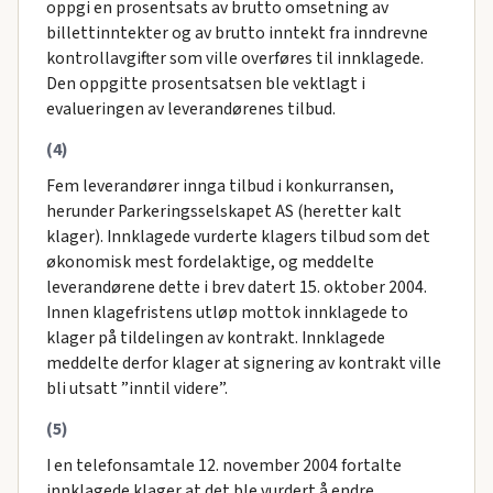
oppgi en prosentsats av brutto omsetning av
billettinntekter og av brutto inntekt fra inndrevne
kontrollavgifter som ville overføres til innklagede.
Den oppgitte prosentsatsen ble vektlagt i
evalueringen av leverandørenes tilbud.
(4)
Fem leverandører innga tilbud i konkurransen,
herunder Parkeringsselskapet AS (heretter kalt
klager). Innklagede vurderte klagers tilbud som det
økonomisk mest fordelaktige, og meddelte
leverandørene dette i brev datert 15. oktober 2004.
Innen klagefristens utløp mottok innklagede to
klager på tildelingen av kontrakt. Innklagede
meddelte derfor klager at signering av kontrakt ville
bli utsatt ”inntil videre”.
(5)
I en telefonsamtale 12. november 2004 fortalte
innklagede klager at det ble vurdert å endre