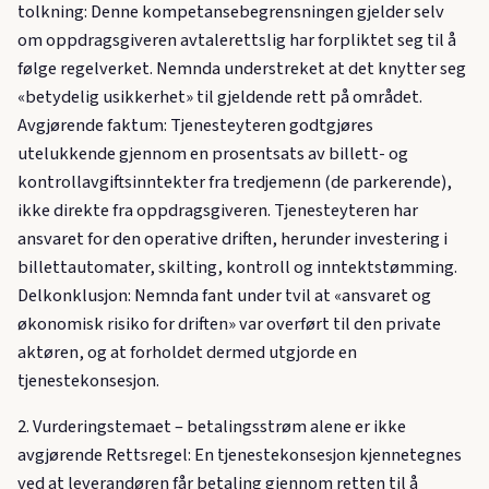
tolkning: Denne kompetansebegrensningen gjelder selv
om oppdragsgiveren avtalerettslig har forpliktet seg til å
følge regelverket. Nemnda understreket at det knytter seg
«betydelig usikkerhet» til gjeldende rett på området.
Avgjørende faktum: Tjenesteyteren godtgjøres
utelukkende gjennom en prosentsats av billett- og
kontrollavgiftsinntekter fra tredjemenn (de parkerende),
ikke direkte fra oppdragsgiveren. Tjenesteyteren har
ansvaret for den operative driften, herunder investering i
billettautomater, skilting, kontroll og inntektstømming.
Delkonklusjon: Nemnda fant under tvil at «ansvaret og
økonomisk risiko for driften» var overført til den private
aktøren, og at forholdet dermed utgjorde en
tjenestekonsesjon.
2. Vurderingstemaet – betalingsstrøm alene er ikke
avgjørende Rettsregel: En tjenestekonsesjon kjennetegnes
ved at leverandøren får betaling gjennom retten til å