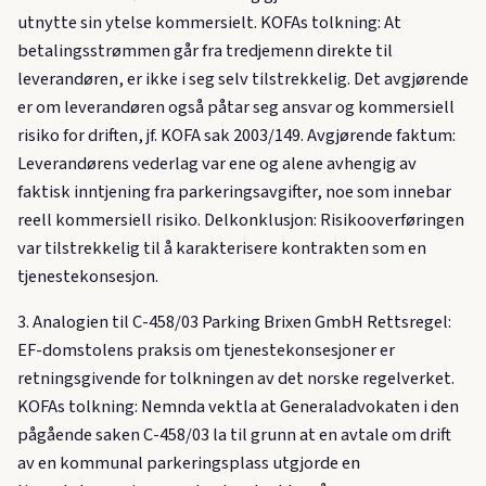
utnytte sin ytelse kommersielt. KOFAs tolkning: At
betalingsstrømmen går fra tredjemenn direkte til
leverandøren, er ikke i seg selv tilstrekkelig. Det avgjørende
er om leverandøren også påtar seg ansvar og kommersiell
risiko for driften, jf. KOFA sak 2003/149. Avgjørende faktum:
Leverandørens vederlag var ene og alene avhengig av
faktisk inntjening fra parkeringsavgifter, noe som innebar
reell kommersiell risiko. Delkonklusjon: Risikooverføringen
var tilstrekkelig til å karakterisere kontrakten som en
tjenestekonsesjon.
3. Analogien til C-458/03 Parking Brixen GmbH Rettsregel:
EF-domstolens praksis om tjenestekonsesjoner er
retningsgivende for tolkningen av det norske regelverket.
KOFAs tolkning: Nemnda vektla at Generaladvokaten i den
pågående saken C-458/03 la til grunn at en avtale om drift
av en kommunal parkeringsplass utgjorde en