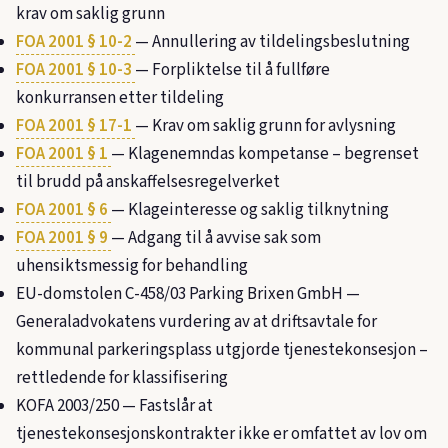
krav om saklig grunn
FOA 2001 § 10-2
— Annullering av tildelingsbeslutning
FOA 2001 § 10-3
— Forpliktelse til å fullføre
konkurransen etter tildeling
FOA 2001 § 17-1
— Krav om saklig grunn for avlysning
FOA 2001 § 1
— Klagenemndas kompetanse – begrenset
til brudd på anskaffelsesregelverket
FOA 2001 § 6
— Klageinteresse og saklig tilknytning
FOA 2001 § 9
— Adgang til å avvise sak som
uhensiktsmessig for behandling
EU-domstolen C-458/03 Parking Brixen GmbH —
Generaladvokatens vurdering av at driftsavtale for
kommunal parkeringsplass utgjorde tjenestekonsesjon –
rettledende for klassifisering
KOFA 2003/250
— Fastslår at
tjenestekonsesjonskontrakter ikke er omfattet av lov om