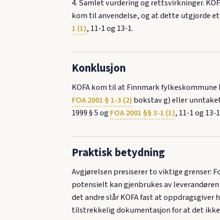
4. Samlet vurdering og rettsvirkninger. K
kom til anvendelse, og at dette utgjorde e
1 (1)
, 11-1 og 13-1.
Konklusjon
KOFA kom til at Finnmark fylkeskommune had
FOA 2001 § 1-3 (2)
bokstav g) eller unntaket
1999 § 5 og
FOA 2001 §§ 3-1 (1)
, 11-1 og 13-1
Praktisk betydning
Avgjørelsen presiserer to viktige grenser: F
potensielt kan gjenbrukes av leverandøren en
det andre slår KOFA fast at oppdragsgiver h
tilstrekkelig dokumentasjon for at det ikk