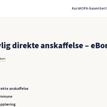
Kurs
KOFA-basen
Sert
ig direkte anskaffelse – eBo
nken
.
irekte anskaffelse
kommune
opplæring