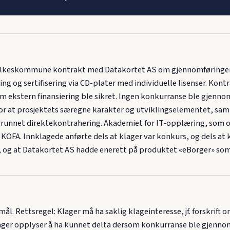
ylkeskommune kontrakt med Datakortet AS om gjennomføringen a
g og sertifisering via CD-plater med individuelle lisenser. Kontra
m ekstern finansiering ble sikret. Ingen konkurranse ble gjenno
or at prosjektets særegne karakter og utviklingselementet, samt 
runnet direktekontrahering. Akademiet for IT-opplæring, som o
r KOFA. Innklagede anførte dels at klager var konkurs, og dels a
 og at Datakortet AS hadde enerett på produktet «eBorger» som
ål. Rettsregel: Klager må ha saklig klageinteresse, jf. forskrift 
 klager opplyser å ha kunnet delta dersom konkurranse ble gjenno