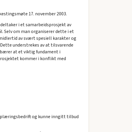
fylkestingsmøte 17. november 2003.
m deltaker i et samarbeidsprosjekt av
l. Selv om man organiserer dette i et
midlertid av svært spesiell karakter og
. Dette understrekes av at tilsvarende
ebærer at et viktig fundament i
 prosjektet kommer i konflikt med
læringsbedrift og kunne inngitt tilbud