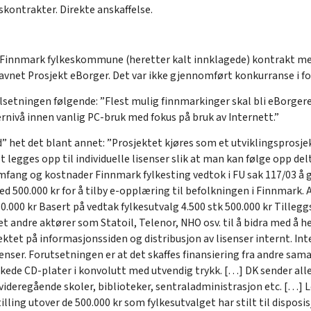
kontrakter. Direkte anskaffelse.
 Finnmark fylkeskommune (heretter kalt innklagede) kontrakt me
avnet Prosjekt eBorger. Det var ikke gjennomført konkurranse i f
lsetningen følgende: ”Flest mulig finnmarkinger skal bli eBorger
ernivå innen vanlig PC-bruk med fokus på bruk av Internett.”
” het det blant annet: ”Prosjektet kjøres som et utviklingsprosj
 legges opp til individuelle lisenser slik at man kan følge opp del
mfang og kostnader Finnmark fylkesting vedtok i FU sak 117/03 å g
 500.000 kr for å tilby e-opplæring til befolkningen i Finnmark. 
0.000 kr Basert på vedtak fylkesutvalg 4.500 stk 500.000 kr Tilleg
t andre aktører som Statoil, Telenor, NHO osv. til å bidra med å h
tet på informasjonssiden og distribusjon av lisenser internt. Int
isenser. Forutsetningen er at det skaffes finansiering fra andre sa
kkede CD-plater i konvolutt med utvendig trykk. […] DK sender all
 videregående skoler, biblioteker, sentraladministrasjon etc. […] L
ng utover de 500.000 kr som fylkesutvalget har stilt til disposisjo