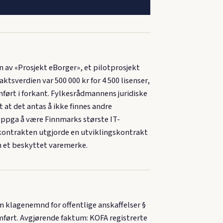
v «Prosjekt eBorger», et pilotprosjekt
ktsverdien var 500 000 kr for 4 500 lisenser,
mført i forkant. Fylkesrådmannens juridiske
at det antas å ikke finnes andre
ppga å være Finnmarks største IT-
t kontrakten utgjorde en utviklingskontrakt
 et beskyttet varemerke.
om klagenemnd for offentlige anskaffelser §
mført. Avgjørende faktum: KOFA registrerte