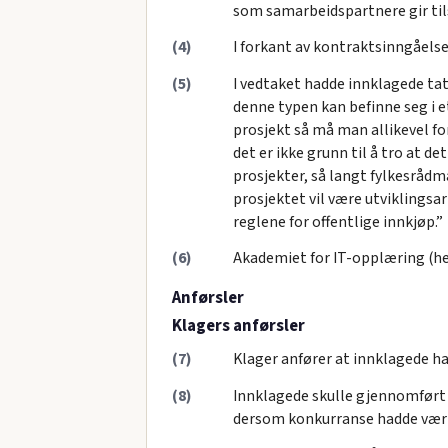
som samarbeidspartnere gir til
(4)
I forkant av kontraktsinngåelse
(5)
I vedtaket hadde innklagede tatt
denne typen kan befinne seg i 
prosjekt så må man allikevel fo
det er ikke grunn til å tro at d
prosjekter, så langt fylkesrådm
prosjektet vil være utviklings
reglene for offentlige innkjøp.”
(6)
Akademiet for IT-opplæring (he
Anførsler
Klagers anførsler
(7)
Klager anfører at innklagede har
(8)
Innklagede skulle gjennomført 
dersom konkurranse hadde vær