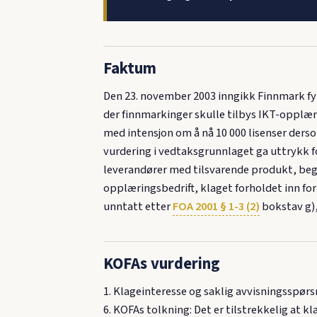
Faktum
Den 23. november 2003 inngikk Finnmark f
der finnmarkinger skulle tilbys IKT-opplærin
med intensjon om å nå 10 000 lisenser derso
vurdering i vedtaksgrunnlaget ga uttrykk f
leverandører med tilsvarende produkt, beg
opplæringsbedrift, klaget forholdet inn fo
unntatt etter
FOA 2001 § 1-3 (2)
bokstav g),
KOFAs vurdering
1. Klageinteresse og saklig avvisningsspørsm
6. KOFAs tolkning: Det er tilstrekkelig at