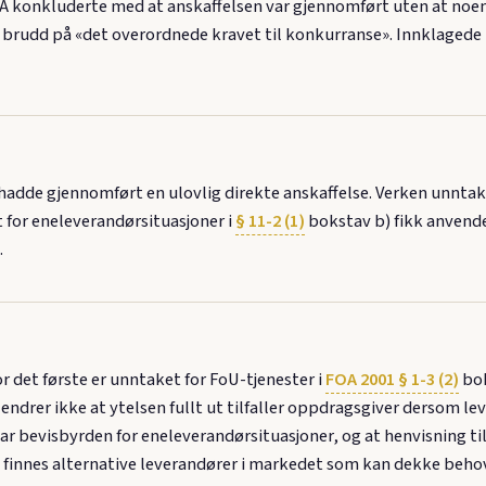
OFA konkluderte med at anskaffelsen var gjennomført uten at no
t brudd på «det overordnede kravet til konkurranse». Innklagede
de gjennomført en ulovlig direkte anskaffelse. Verken unntaket
 for eneleverandørsituasjoner i
§ 11-2 (1)
bokstav b) fikk anvende
.
or det første er unntaket for FoU-tjenester i
FOA 2001 § 1-3 (2)
bok
drer ikke at ytelsen fullt ut tilfaller oppdragsgiver dersom leve
ar bevisbyrden for eneleverandørsituasjoner, og at henvisning ti
e finnes alternative leverandører i markedet som kan dekke behov