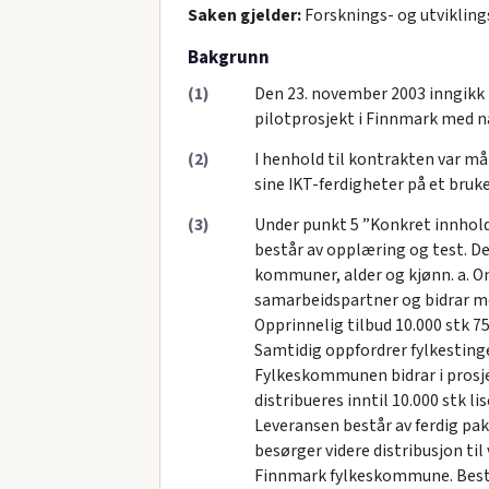
Saken gjelder:
Forsknings- og utviklings
Bakgrunn
(1)
Den 23. november 2003 inngikk
pilotprosjekt i Finnmark med n
(2)
I henhold til kontrakten var må
sine IKT-ferdigheter på et bruk
(3)
Under punkt 5 ”Konkret innhold
består av opplæring og test. Det
kommuner, alder og kjønn. a. O
samarbeidspartner og bidrar med
Opprinnelig tilbud 10.000 stk 75
Samtidig oppfordrer fylkestinge
Fylkeskommunen bidrar i prosjek
distribueres inntil 10.000 stk l
Leveransen består av ferdig pa
besørger videre distribusjon til
Finnmark fylkeskommune. Bestilli