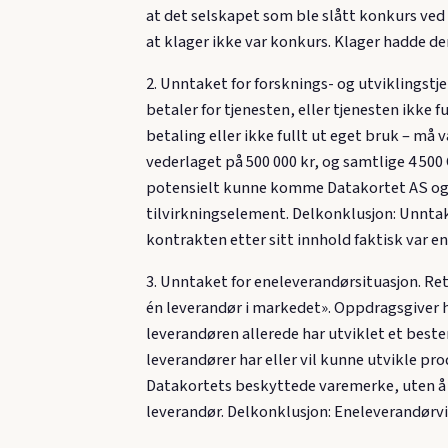
at det selskapet som ble slått konkurs ved
at klager ikke var konkurs. Klager hadde de
2. Unntaket for forsknings- og utviklingstje
betaler for tjenesten, eller tjenesten ikke 
betaling eller ikke fullt ut eget bruk – må
vederlaget på 500 000 kr, og samtlige 4 500 
potensielt kunne komme Datakortet AS og a
tilvirkningselement. Delkonklusjon: Unnta
kontrakten etter sitt innhold faktisk var e
3. Unntaket for eneleverandørsituasjon. Re
én leverandør i markedet». Oppdragsgiver ha
leverandøren allerede har utviklet et bes
leverandører har eller vil kunne utvikle pr
Datakortets beskyttede varemerke, uten å 
leverandør. Delkonklusjon: Eneleverandørvil