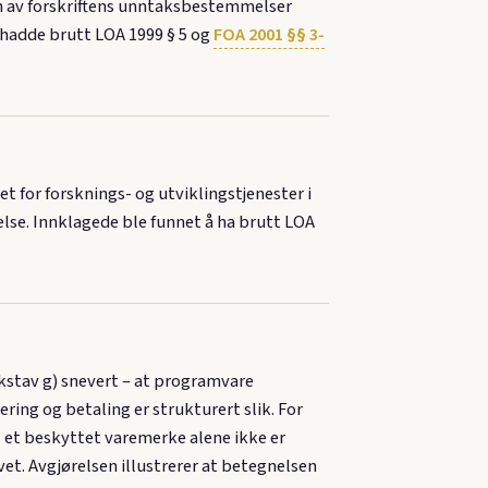
en av forskriftens unntaksbestemmelser
 hadde brutt LOA 1999 § 5 og
FOA 2001 §§ 3-
 for forsknings- og utviklingstjenester i
lse. Innklagede ble funnet å ha brutt LOA
stav g) snevert – at programvare
ring og betaling er strukturert slik. For
l et beskyttet varemerke alene ikke er
et. Avgjørelsen illustrerer at betegnelsen