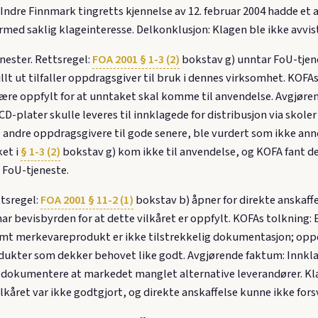
 Indre Finnmark tingretts kjennelse av 12. februar 2004 hadde et
rmed saklig klageinteresse. Delkonklusjon: Klagen ble ikke avvis
nester. Rettsregel:
FOA 2001 § 1-3 (2)
bokstav g) unntar FoU-tjen
fullt ut tilfaller oppdragsgiver til bruk i dennes virksomhet. KOFA
 være oppfylt for at unntaket skal komme til anvendelse. Avgjøre
CD-plater skulle leveres til innklagede for distribusjon via skol
ndre oppdragsgivere til gode senere, ble vurdert som ikke anne
ket i
§ 1-3 (2)
bokstav g) kom ikke til anvendelse, og KOFA fant det
n FoU-tjeneste.
ttsregel:
FOA 2001 § 11-2 (1)
bokstav b) åpner for direkte anskaff
r bevisbyrden for at dette vilkåret er oppfylt. KOFAs tolkning: E
temt merkevareprodukt er ikke tilstrekkelig dokumentasjon; opp
odukter som dekker behovet like godt. Avgjørende faktum: Innklag
dokumentere at markedet manglet alternative leverandører. Kla
kåret var ikke godtgjort, og direkte anskaffelse kunne ikke fors