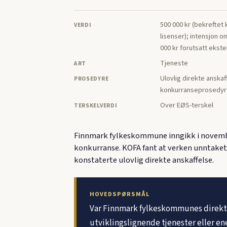
500 000 kr (bekreftet
VERDI
lisenser); intensjon om
000 kr forutsatt ekst
Tjeneste
ART
Ulovlig direkte anskaf
PROSEDYRE
konkurranseprosedyre
Over EØS-terskel
TERSKELVERDI
Finnmark fylkeskommune inngikk i novembe
konkurranse. KOFA fant at verken unntaket 
konstaterte ulovlig direkte anskaffelse.
HOVEDSPØRSMÅL
Var Finnmark fylkeskommunes direktek
utviklingslignende tjenester eller en