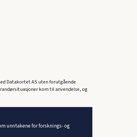
med Datakortet AS uten forutgående
erandørsituasjoner kom til anvendelse, og
om unntakene for forsknings- og