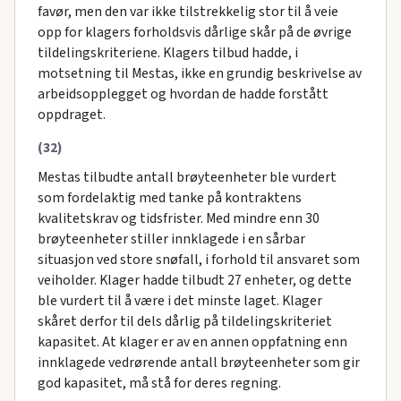
favør, men den var ikke tilstrekkelig stor til å veie
opp for klagers forholdsvis dårlige skår på de øvrige
tildelingskriteriene. Klagers tilbud hadde, i
motsetning til Mestas, ikke en grundig beskrivelse av
arbeidsopplegget og hvordan de hadde forstått
oppdraget.
(32)
Mestas tilbudte antall brøyteenheter ble vurdert
som fordelaktig med tanke på kontraktens
kvalitetskrav og tidsfrister. Med mindre enn 30
brøyteenheter stiller innklagede i en sårbar
situasjon ved store snøfall, i forhold til ansvaret som
veiholder. Klager hadde tilbudt 27 enheter, og dette
ble vurdert til å være i det minste laget. Klager
skåret derfor til dels dårlig på tildelingskriteriet
kapasitet. At klager er av en annen oppfatning enn
innklagede vedrørende antall brøyteenheter som gir
god kapasitet, må stå for deres regning.