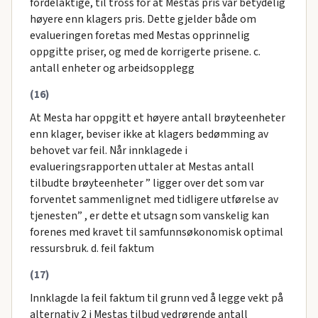
fordelaktige, til tross for at Mestas pris var betydelig
høyere enn klagers pris. Dette gjelder både om
evalueringen foretas med Mestas opprinnelig
oppgitte priser, og med de korrigerte prisene. c.
antall enheter og arbeidsopplegg
(16)
At Mesta har oppgitt et høyere antall brøyteenheter
enn klager, beviser ikke at klagers bedømming av
behovet var feil. Når innklagede i
evalueringsrapporten uttaler at Mestas antall
tilbudte brøyteenheter ” ligger over det som var
forventet sammenlignet med tidligere utførelse av
tjenesten” , er dette et utsagn som vanskelig kan
forenes med kravet til samfunnsøkonomisk optimal
ressursbruk. d. feil faktum
(17)
Innklagde la feil faktum til grunn ved å legge vekt på
alternativ 2 i Mestas tilbud vedrørende antall