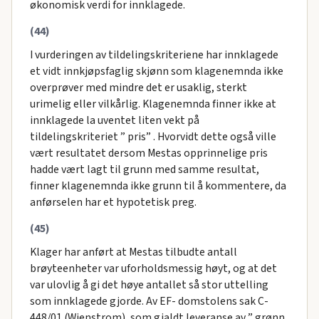
økonomisk verdi for innklagede.
(44)
I vurderingen av tildelingskriteriene har innklagede
et vidt innkjøpsfaglig skjønn som klagenemnda ikke
overprøver med mindre det er usaklig, sterkt
urimelig eller vilkårlig. Klagenemnda finner ikke at
innklagede la uventet liten vekt på
tildelingskriteriet ” pris” . Hvorvidt dette også ville
vært resultatet dersom Mestas opprinnelige pris
hadde vært lagt til grunn med samme resultat,
finner klagenemnda ikke grunn til å kommentere, da
anførselen har et hypotetisk preg.
(45)
Klager har anført at Mestas tilbudte antall
brøyteenheter var uforholdsmessig høyt, og at det
var ulovlig å gi det høye antallet så stor uttelling
som innklagede gjorde. Av EF- domstolens sak C-
448/01 (Wienstrom), som gjaldt leveranse av ” grønn