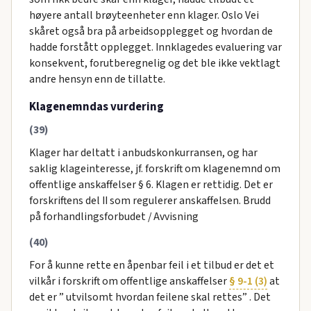
høyere antall brøyteenheter enn klager. Oslo Vei
skåret også bra på arbeidsopplegget og hvordan de
hadde forstått opplegget. Innklagedes evaluering var
konsekvent, forutberegnelig og det ble ikke vektlagt
andre hensyn enn de tillatte.
Klagenemndas vurdering
(39)
Klager har deltatt i anbudskonkurransen, og har
saklig klageinteresse, jf. forskrift om klagenemnd om
offentlige anskaffelser § 6. Klagen er rettidig. Det er
forskriftens del II som regulerer anskaffelsen. Brudd
på forhandlingsforbudet / Avvisning
(40)
For å kunne rette en åpenbar feil i et tilbud er det et
vilkår i forskrift om offentlige anskaffelser
§ 9-1 (3)
at
det er ” utvilsomt hvordan feilene skal rettes” . Det