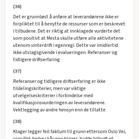
(36)
Det er grunnløst å anføre at leverandørene ikke er
forpliktet til å benytte de ressurser som er beskrevet
i tilbudene. Det er riktig at innklagede vurderte det
som positivt at Mesta skulle utføre alle aktivitetene
utenom vinterdrift i egenregi. Dette var imidlertid
ikke utslagsgivende i evalueringen. Referanser og
tidligere driftserfaring
(37)
Referanser og tidligere driftserfaring er ikke
tildelingskriterier, men var viktige
utvelgelseskriterier i forbindelse med
kvalifikasjonsvurderingen av leverandørene.
Vektlegging av andre hensyn enn de tillatte
(38)
Klager legger feil faktum til grunn ettersom Oslo Vei,
som fikk bedre skår enn klager, hadde tilbudt et