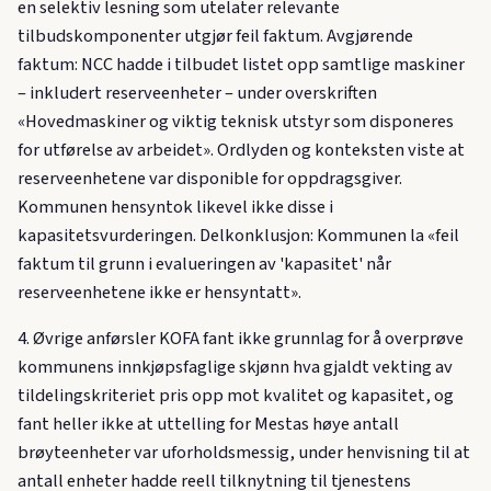
en selektiv lesning som utelater relevante
tilbudskomponenter utgjør feil faktum. Avgjørende
faktum: NCC hadde i tilbudet listet opp samtlige maskiner
– inkludert reserveenheter – under overskriften
«Hovedmaskiner og viktig teknisk utstyr som disponeres
for utførelse av arbeidet». Ordlyden og konteksten viste at
reserveenhetene var disponible for oppdragsgiver.
Kommunen hensyntok likevel ikke disse i
kapasitetsvurderingen. Delkonklusjon: Kommunen la «feil
faktum til grunn i evalueringen av 'kapasitet' når
reserveenhetene ikke er hensyntatt».
4. Øvrige anførsler KOFA fant ikke grunnlag for å overprøve
kommunens innkjøpsfaglige skjønn hva gjaldt vekting av
tildelingskriteriet pris opp mot kvalitet og kapasitet, og
fant heller ikke at uttelling for Mestas høye antall
brøyteenheter var uforholdsmessig, under henvisning til at
antall enheter hadde reell tilknytning til tjenestens