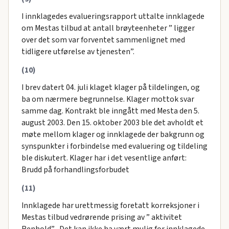
I innklagedes evalueringsrapport uttalte innklagede
om Mestas tilbud at antall brøyteenheter ” ligger
over det som var forventet sammenlignet med
tidligere utførelse av tjenesten”.
(10)
I brev datert 04. juli klaget klager på tildelingen, og
ba om nærmere begrunnelse. Klager mottok svar
samme dag. Kontrakt ble inngått med Mesta den 5.
august 2003. Den 15. oktober 2003 ble det avholdt et
møte mellom klager og innklagede der bakgrunn og
synspunkter i forbindelse med evaluering og tildeling
ble diskutert. Klager har i det vesentlige anført:
Brudd på forhandlingsforbudet
(11)
Innklagede har urettmessig foretatt korreksjoner i
Mestas tilbud vedrørende prising av ” aktivitet
Renhold” . Det kan ikke ha vært mulig for innklagede