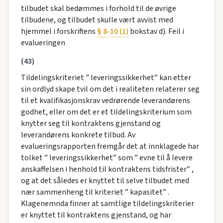
tilbudet skal bedømmes i forhold til de øvrige
tilbudene, og tilbudet skulle vært avvist med
hjemmel i forskriftens
§ 8-10 (1)
bokstav d). Feil i
evalueringen
(43)
Tildelingskriteriet ” leveringssikkerhet” kan etter
sin ordlyd skape tvil om det i realiteten relaterer seg
til et kvalifikasjonskrav vedrørende leverandørens
godhet, eller om det er et tildelingskriterium som
knytter seg til kontraktens gjenstand og
leverandørens konkrete tilbud. Av
evalueringsrapporten fremgår det at innklagede har
tolket ” leveringssikkerhet” som ” evne til å levere
anskaffelsen i henhold til kontraktens tidsfrister” ,
og at det således er knyttet til selve tilbudet med
nær sammenheng til kriteriet ” kapasitet” .
Klagenemnda finner at samtlige tildelingskriterier
er knyttet til kontraktens gjenstand, og har