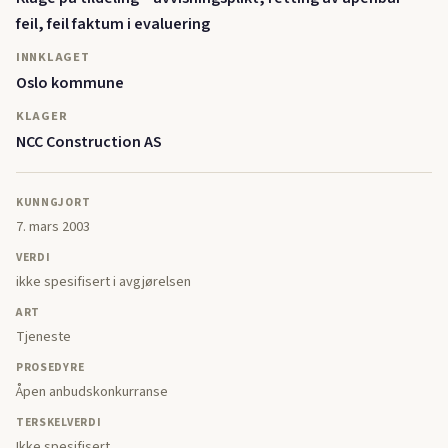
feil, feil faktum i evaluering
INNKLAGET
Oslo kommune
KLAGER
NCC Construction AS
KUNNGJORT
7. mars 2003
VERDI
ikke spesifisert i avgjørelsen
ART
Tjeneste
PROSEDYRE
Åpen anbudskonkurranse
TERSKELVERDI
Ikke spesifisert