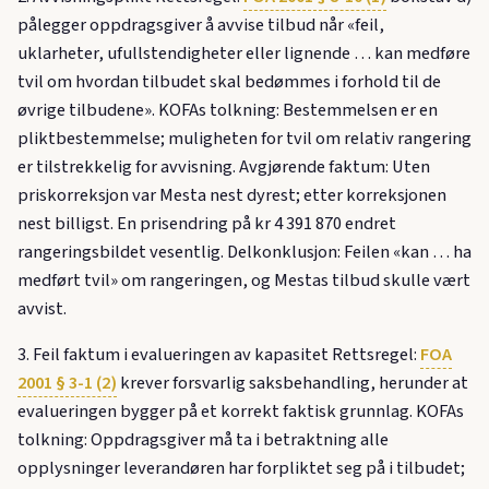
pålegger oppdragsgiver å avvise tilbud når «feil,
uklarheter, ufullstendigheter eller lignende … kan medføre
tvil om hvordan tilbudet skal bedømmes i forhold til de
øvrige tilbudene». KOFAs tolkning: Bestemmelsen er en
pliktbestemmelse; muligheten for tvil om relativ rangering
er tilstrekkelig for avvisning. Avgjørende faktum: Uten
priskorreksjon var Mesta nest dyrest; etter korreksjonen
nest billigst. En prisendring på kr 4 391 870 endret
rangeringsbildet vesentlig. Delkonklusjon: Feilen «kan … ha
medført tvil» om rangeringen, og Mestas tilbud skulle vært
avvist.
3. Feil faktum i evalueringen av kapasitet Rettsregel:
FOA
2001 § 3-1 (2)
krever forsvarlig saksbehandling, herunder at
evalueringen bygger på et korrekt faktisk grunnlag. KOFAs
tolkning: Oppdragsgiver må ta i betraktning alle
opplysninger leverandøren har forpliktet seg på i tilbudet;