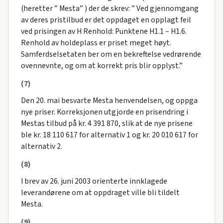
(heretter ” Mesta” ) der de skrev: ” Ved gjennomgang
av deres pristilbud er det oppdaget en opplagt feil
ved prisingen av H Renhold: Punktene H1.1 – H1.6.
Renhold av holdeplass er priset meget høyt.
Samferdselsetaten ber om en bekreftelse vedrørende
ovennevnte, og om at korrekt pris blir opplyst.”
(7)
Den 20. mai besvarte Mesta henvendelsen, og oppga
nye priser. Korreksjonen utgjorde en prisendring i
Mestas tilbud på kr. 4 391 870, slik at de nye prisene
ble kr. 18 110 617 for alternativ 1 og kr. 20 010 617 for
alternativ 2.
(8)
I brev av 26. juni 2003 orienterte innklagede
leverandørene om at oppdraget ville bli tildelt
Mesta.
(9)