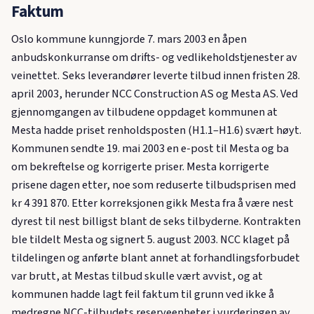
Faktum
Oslo kommune kunngjorde 7. mars 2003 en åpen
anbudskonkurranse om drifts- og vedlikeholdstjenester av
veinettet. Seks leverandører leverte tilbud innen fristen 28.
april 2003, herunder NCC Construction AS og Mesta AS. Ved
gjennomgangen av tilbudene oppdaget kommunen at
Mesta hadde priset renholdsposten (H1.1–H1.6) svært høyt.
Kommunen sendte 19. mai 2003 en e-post til Mesta og ba
om bekreftelse og korrigerte priser. Mesta korrigerte
prisene dagen etter, noe som reduserte tilbudsprisen med
kr 4 391 870. Etter korreksjonen gikk Mesta fra å være nest
dyrest til nest billigst blant de seks tilbyderne. Kontrakten
ble tildelt Mesta og signert 5. august 2003. NCC klaget på
tildelingen og anførte blant annet at forhandlingsforbudet
var brutt, at Mestas tilbud skulle vært avvist, og at
kommunen hadde lagt feil faktum til grunn ved ikke å
medregne NCC-tilbudets reserveenheter i vurderingen av