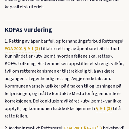
kapasitetskriteriet.
KOFAs vurdering
1. Retting av åpenbar feil og forhandlingsforbud Rettsregel:
FOA 2001 § 9-1 (3)
tillater retting av åpenbare feil i tilbud
kun når det er «utvilsomt hvordan feilene skal rettes».
KOFAs tolkning: Bestemmelsen oppstiller et strengt vilkår;
tvil om rettemekanismen er tilstrekkelig til å avskjære
adgangen til egenhendig retting. Avgjørende faktum:
Kommunen var selv usikker på årsaken til og løsningen på
feilprisingen, og måtte kontakte Mesta for å gjennomføre
korreksjonen. Delkonklusjon: Vilkåret «utvilsomt» var ikke
oppfylt, og kommunen hadde ikke hjemmel i
§ 9-1 (3)
til å
rette feilen.
2. Avvisningsplikt Rettsregel:
FOA 2001 § 8-10 (1)
bokstav d)