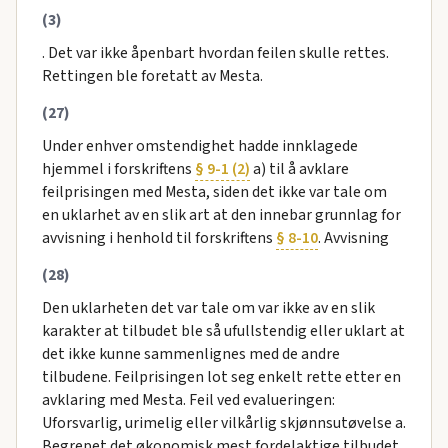
(3)
. Det var ikke åpenbart hvordan feilen skulle rettes.
Rettingen ble foretatt av Mesta.
(27)
Under enhver omstendighet hadde innklagede
hjemmel i forskriftens
§ 9-1 (2)
a) til å avklare
feilprisingen med Mesta, siden det ikke var tale om
en uklarhet av en slik art at den innebar grunnlag for
avvisning i henhold til forskriftens
§ 8-10
. Avvisning
(28)
Den uklarheten det var tale om var ikke av en slik
karakter at tilbudet ble så ufullstendig eller uklart at
det ikke kunne sammenlignes med de andre
tilbudene. Feilprisingen lot seg enkelt rette etter en
avklaring med Mesta. Feil ved evalueringen:
Uforsvarlig, urimelig eller vilkårlig skjønnsutøvelse a.
Begrepet det økonomisk mest fordelaktige tilbudet