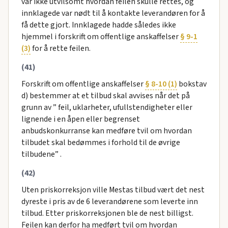
var ikke utvilsomt hvordan feilen skulle rettes, og
innklagede var nødt til å kontakte leverandøren for å
få dette gjort. Innklagede hadde således ikke
hjemmel i forskrift om offentlige anskaffelser
§ 9-1
(3)
for å rette feilen.
(41)
Forskrift om offentlige anskaffelser
§ 8-10 (1)
bokstav
d) bestemmer at et tilbud skal avvises når det på
grunn av ” feil, uklarheter, ufullstendigheter eller
lignende i en åpen eller begrenset
anbudskonkurranse kan medføre tvil om hvordan
tilbudet skal bedømmes i forhold til de øvrige
tilbudene” .
(42)
Uten priskorreksjon ville Mestas tilbud vært det nest
dyreste i pris av de 6 leverandørene som leverte inn
tilbud. Etter priskorreksjonen ble de nest billigst.
Feilen kan derfor ha medført tvil om hvordan