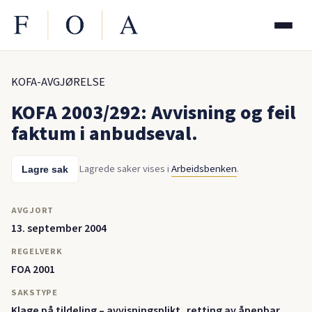
KOFA-AVGJØRELSE
KOFA 2003/292: Avvisning og feil
faktum i anbudseval.
Lagrede saker vises i
Arbeidsbenken
.
Lagre sak
AVGJORT
13. september 2004
REGELVERK
FOA 2001
SAKSTYPE
Klage på tildeling – avvisningsplikt, retting av åpenbar