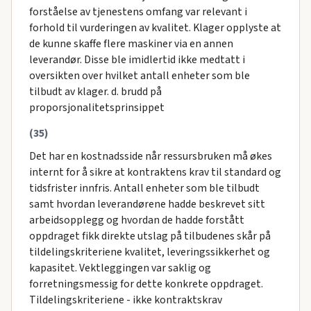
forståelse av tjenestens omfang var relevant i
forhold til vurderingen av kvalitet. Klager opplyste at
de kunne skaffe flere maskiner via en annen
leverandør. Disse ble imidlertid ikke medtatt i
oversikten over hvilket antall enheter som ble
tilbudt av klager. d. brudd på
proporsjonalitetsprinsippet
(35)
Det har en kostnadsside når ressursbruken må økes
internt for å sikre at kontraktens krav til standard og
tidsfrister innfris. Antall enheter som ble tilbudt
samt hvordan leverandørene hadde beskrevet sitt
arbeidsopplegg og hvordan de hadde forstått
oppdraget fikk direkte utslag på tilbudenes skår på
tildelingskriteriene kvalitet, leveringssikkerhet og
kapasitet. Vektleggingen var saklig og
forretningsmessig for dette konkrete oppdraget.
Tildelingskriteriene - ikke kontraktskrav