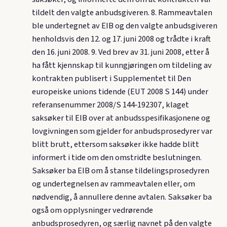
tildelt den valgte anbudsgiveren. 8. Rammeavtalen
ble undertegnet av EIB og den valgte anbudsgiveren
henholdsvis den 12. og 17. juni 2008 og trådte i kraft
den 16. juni 2008. 9. Ved brev av 31. juni 2008, etter å
ha fått kjennskap til kunngjøringen om tildeling av
kontrakten publisert i Supplementet til Den
europeiske unions tidende (EUT 2008 S 144) under
referansenummer 2008/S 144‑192307, klaget
saksøker til EIB over at anbudsspesifikasjonene og
lovgivningen som gjelder for anbudsprosedyrer var
blitt brutt, ettersom saksøker ikke hadde blitt
informert i tide om den omstridte beslutningen.
Saksøker ba EIB om å stanse tildelingsprosedyren
og undertegnelsen av rammeavtalen eller, om
nødvendig, å annullere denne avtalen. Saksøker ba
også om opplysninger vedrørende
anbudsprosedyren, og særlig navnet på den valgte