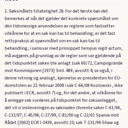
1. Søksmålets tillatelighet 28. For det første bør det
bemerkes at når det gjelder det konkrete spørsmålet om
den tidsmessige anvendelsen av reglene som fastsetter
vilkårene for at en sak kan tas til behandling, er det fast
rettspraksis at spørsmålet om en sak kan tas til
behandling, i samsvar med prinsippet tempus regit actum,
må avgjøres på grunnlag av de regler som var gjeldende på
det tidspunktet saken ble anlagt (sak 60/72, Campogrande
mot Kommisjonen [1973] Sml. 489, avsnitt 4; se også, i
denne retning og analogt, kjennelse av presidenten for EU-
domstolen av 22. februar 2008 i sak C‑66/08 Kozlowski , ikke
publisert i ECR, avsnitt 7) og, for det andre, at vilkårene for
å anlegge sak vurderes på tidspunktet for saksanlegget,
det vil si innleveringen av søknaden (forente saker C‑61/96,
C‑132/97, C‑45/98, C‑27/99, C‑81/00 og C‑22/01 Spania mot
Rådet [2002] ECR I‑3439, avsnitt 23; sak T‑131/99 Shaw og