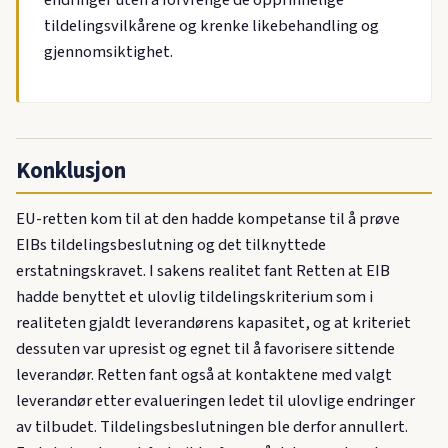
endringer uten å forvrenge de opprinnelige
tildelingsvilkårene og krenke likebehandling og
gjennomsiktighet.
Konklusjon
EU-retten kom til at den hadde kompetanse til å prøve
EIBs tildelingsbeslutning og det tilknyttede
erstatningskravet. I sakens realitet fant Retten at EIB
hadde benyttet et ulovlig tildelingskriterium som i
realiteten gjaldt leverandørens kapasitet, og at kriteriet
dessuten var upresist og egnet til å favorisere sittende
leverandør. Retten fant også at kontaktene med valgt
leverandør etter evalueringen ledet til ulovlige endringer
av tilbudet. Tildelingsbeslutningen ble derfor annullert.