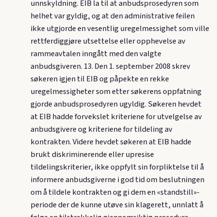
unnskyldning. EIB la til at anbudsprosedyren som
helhet var gyldig, og at den administrative feilen
ikke utgjorde en vesentlig uregelmessighet som ville
rettferdiggjøre utsettelse eller opphevelse av
rammeavtalen inngått med den valgte
anbudsgiveren. 13. Den 1. september 2008 skrev
søkeren igjen til EIB og påpekte en rekke
uregelmessigheter som etter søkerens oppfatning
gjorde anbudsprosedyren ugyldig. Søkeren hevdet
at EIB hadde forvekslet kriteriene for utvelgelse av
anbudsgivere og kriteriene for tildeling av
kontrakten. Videre hevdet søkeren at EIB hadde
brukt diskriminerende eller upresise
tildelingskriterier, ikke oppfylt sin forpliktelse til å
informere anbudsgiverne i god tid om beslutningen
om å tildele kontrakten og gi dem en «standstill»-
periode der de kunne utøve sin klagerett, unnlatt å