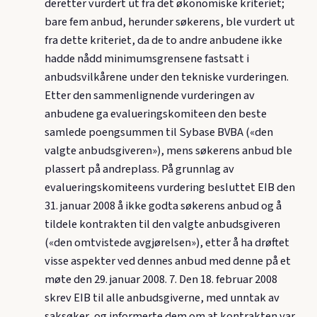
deretter vurdert ut fra det økonomiske kriteriet;
bare fem anbud, herunder søkerens, ble vurdert ut
fra dette kriteriet, da de to andre anbudene ikke
hadde nådd minimumsgrensene fastsatt i
anbudsvilkårene under den tekniske vurderingen.
Etter den sammenlignende vurderingen av
anbudene ga evalueringskomiteen den beste
samlede poengsummen til Sybase BVBA («den
valgte anbudsgiveren»), mens søkerens anbud ble
plassert på andreplass. På grunnlag av
evalueringskomiteens vurdering besluttet EIB den
31. januar 2008 å ikke godta søkerens anbud og å
tildele kontrakten til den valgte anbudsgiveren
(«den omtvistede avgjørelsen»), etter å ha drøftet
visse aspekter ved dennes anbud med denne på et
møte den 29. januar 2008. 7. Den 18. februar 2008
skrev EIB til alle anbudsgiverne, med unntak av
saksøker, og informerte dem om at kontrakten var