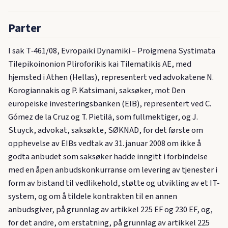
Parter
I sak T‑461/08, Evropaïki Dynamiki – Proigmena Systimata
Tilepikoinonion Pliroforikis kai Tilematikis AE, med
hjemsted i Athen (Hellas), representert ved advokatene N.
Korogiannakis og P. Katsimani, saksøker, mot Den
europeiske investeringsbanken (EIB), representert ved C.
Gómez de la Cruz og T. Pietilä, som fullmektiger, og J.
Stuyck, advokat, saksøkte, SØKNAD, for det første om
opphevelse av EIBs vedtak av 31. januar 2008 om ikke å
godta anbudet som saksøker hadde inngitt i forbindelse
med en åpen anbudskonkurranse om levering av tjenester i
form av bistand til vedlikehold, støtte og utvikling av et IT-
system, og om å tildele kontrakten til en annen
anbudsgiver, på grunnlag av artikkel 225 EF og 230 EF, og,
for det andre, om erstatning, på grunnlag av artikkel 225