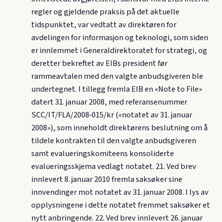
regler og gjeldende praksis på det aktuelle
tidspunktet, var vedtatt av direktøren for
avdelingen for informasjon og teknologi, som siden
er innlemmet i Generaldirektoratet for strategi, og
deretter bekreftet av EIBs president før
rammeavtalen med den valgte anbudsgiveren ble
undertegnet. I tillegg fremla EIB en «Note to File»
datert 31. januar 2008, med referansenummer
SCC/IT/FLA/2008‑015/kr («notatet av 31. januar
2008»), som inneholdt direktørens beslutning om å
tildele kontrakten til den valgte anbudsgiveren
samt evalueringskomiteens konsoliderte
evalueringsskjema vedlagt notatet. 21. Ved brev
innlevert 8. januar 2010 fremla saksøker sine
innvendinger mot notatet av 31. januar 2008. I lys av
opplysningene i dette notatet fremmet saksøker et
nytt anbringende. 22. Ved brev innlevert 26. januar