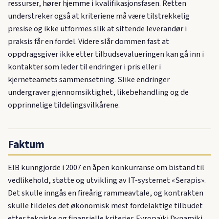
ressurser, hører hjemme i kvalifikasjonsfasen. Retten
understreker også at kriteriene må være tilstrekkelig
presise og ikke utformes slik at sittende leverandør i
praksis får en fordel. Videre slår dommen fast at
oppdragsgiver ikke etter tilbudsevalueringen kan gå inn i
kontakter som leder til endringer i pris eller i
kjerneteamets sammensetning. Slike endringer
undergraver gjennomsiktighet, likebehandling og de
opprinnelige tildelingsvilkårene.
Faktum
EIB kunngjorde i 2007 en åpen konkurranse om bistand til
vedlikehold, støtte og utvikling av IT-systemet «Serapis».
Det skulle inngås en fireårig rammeavtale, og kontrakten
skulle tildeles det økonomisk mest fordelaktige tilbudet
etter tekniske og finansielle kriterier. Evropaïki Dynamiki