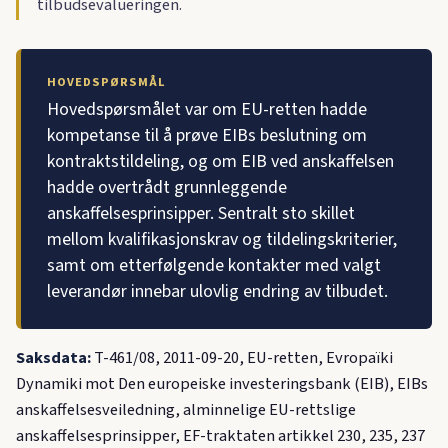
tilbudsevalueringen.
HOVEDSPØRSMÅL
Hovedspørsmålet var om EU-retten hadde
kompetanse til å prøve EIBs beslutning om
kontraktstildeling, og om EIB ved anskaffelsen
hadde overtrådt grunnleggende
anskaffelsesprinsipper. Sentralt sto skillet
mellom kvalifikasjonskrav og tildelingskriterier,
samt om etterfølgende kontakter med valgt
leverandør innebar ulovlig endring av tilbudet.
Saksdata:
T-461/08, 2011-09-20, EU-retten, Evropaïki
Dynamiki mot Den europeiske investeringsbank (EIB), EIBs
anskaffelsesveiledning, alminnelige EU-rettslige
anskaffelsesprinsipper, EF-traktaten artikkel 230, 235, 237