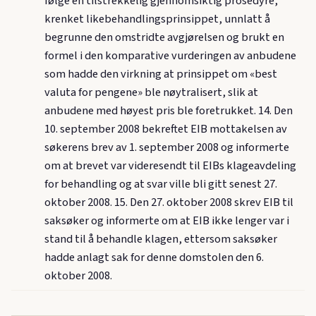
følge en tilstrekkelig gjennomsiktig prosedyre,
krenket likebehandlingsprinsippet, unnlatt å
begrunne den omstridte avgjørelsen og brukt en
formel i den komparative vurderingen av anbudene
som hadde den virkning at prinsippet om «best
valuta for pengene» ble nøytralisert, slik at
anbudene med høyest pris ble foretrukket. 14. Den
10. september 2008 bekreftet EIB mottakelsen av
søkerens brev av 1. september 2008 og informerte
om at brevet var videresendt til EIBs klageavdeling
for behandling og at svar ville bli gitt senest 27.
oktober 2008. 15. Den 27. oktober 2008 skrev EIB til
saksøker og informerte om at EIB ikke lenger var i
stand til å behandle klagen, ettersom saksøker
hadde anlagt sak for denne domstolen den 6.
oktober 2008.