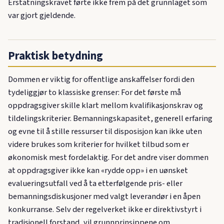
Erstatningskravet førte ikke frem på det grunnlaget som
var gjort gjeldende.
Praktisk betydning
Dommen er viktig for offentlige anskaffelser fordi den
tydeliggjør to klassiske grenser: For det første må
oppdragsgiver skille klart mellom kvalifikasjonskrav og
tildelingskriterier. Bemanningskapasitet, generell erfaring
og evne til å stille ressurser til disposisjon kan ikke uten
videre brukes som kriterier for hvilket tilbud som er
økonomisk mest fordelaktig. For det andre viser dommen
at oppdragsgiver ikke kan «rydde opp» i en uønsket
evalueringsutfall ved å ta etterfølgende pris- eller
bemanningsdiskusjoner med valgt leverandør i en åpen
konkurranse. Selv der regelverket ikke er direktivstyrt i
tradisjonell forstand, vil grunnprinsippene om