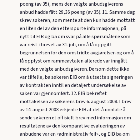
poeng (av 35), mens den valgte anbudsgiverens
anbud hadde fått 29,36 poeng (av 35). 11. Samme dag
skrev søkeren, som mente at den kun hadde mottatt
en liten del av den etterspurte informasjonen, på
nytt til EIB og ba om svar på alle spørsmålene som
var reist i brevet av 31. juli, om å få oppgitt
begrunnelsen for den omstridte avgjørelsen og om å
få opplyst om rammeavtalen allerede var inngått
med den valgte anbudsgiveren. Dersom dette ikke
var tilfelle, ba søkeren EIB om å utsette signeringen
av kontrakten inntil en detaljert undersøkelse av
saken var gjennomført. 12. EIB bekreftet
mottakelsen av søkerens brev 6. august 2008. I brev
av 14. august 2008 erkjente EIB at det å unnlate å
sende søkeren et offisielt brev med informasjon om
resultatene av den komparative evalueringen av
anbudene var en «administrativ feil», og EIB ba om