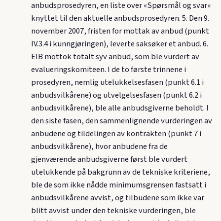
anbudsprosedyren, en liste over «Spørsmål og svar»
knyttet til den aktuelle anbudsprosedyren. 5. Den 9.
november 2007, fristen for mottak av anbud (punkt
IV.3.4 i kunngjøringen), leverte saksøker et anbud. 6.
EIB mottok totalt syv anbud, som ble vurdert av
evalueringskomiteen. I de to første trinnene i
prosedyren, nemlig utelukkelsesfasen (punkt 6.1 i
anbudsvilkårene) og utvelgelsesfasen (punkt 6.2 i
anbudsvilkårene), ble alle anbudsgiverne beholdt. I
den siste fasen, den sammenlignende vurderingen av
anbudene og tildelingen av kontrakten (punkt 7 i
anbudsvilkårene), hvor anbudene fra de
gjenværende anbudsgiverne først ble vurdert
utelukkende på bakgrunn av de tekniske kriteriene,
ble de som ikke nådde minimumsgrensen fastsatt i
anbudsvilkårene avvist, og tilbudene som ikke var
blitt avvist under den tekniske vurderingen, ble