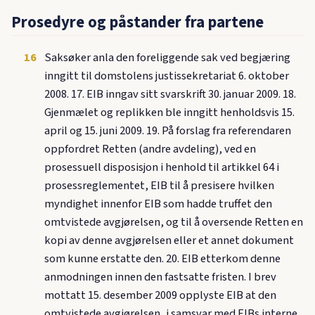
Prosedyre og påstander fra partene
16
Saksøker anla den foreliggende sak ved begjæring
inngitt til domstolens justissekretariat 6. oktober
2008. 17. EIB inngav sitt svarskrift 30. januar 2009. 18.
Gjenmælet og replikken ble inngitt henholdsvis 15.
april og 15. juni 2009. 19. På forslag fra referendaren
oppfordret Retten (andre avdeling), ved en
prosessuell disposisjon i henhold til artikkel 64 i
prosessreglementet, EIB til å presisere hvilken
myndighet innenfor EIB som hadde truffet den
omtvistede avgjørelsen, og til å oversende Retten en
kopi av denne avgjørelsen eller et annet dokument
som kunne erstatte den. 20. EIB etterkom denne
anmodningen innen den fastsatte fristen. I brev
mottatt 15. desember 2009 opplyste EIB at den
omtvistede avgjørelsen, i samsvar med EIBs interne