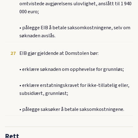
omtvistede avgjørelsens ulovlighet, anslått til 1 940
000 euro;
• pålegge EIB å betale saksomkostningene, selv om
søknaden avslås.
27
EIB gjør gjeldende at Domstolen bør:
• erklære søknaden om opphevelse for grunnløs;
• erklære erstatningskravet for ikke-tillatelig eller,
subsidiært, grunnløst;
• pålegge saksøker å betale saksomkostningene.
Rett