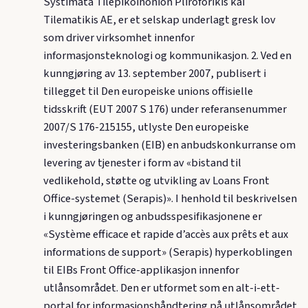
Systimata Tilepikoinonion Pliroforikis kai
Tilematikis AE, er et selskap underlagt gresk lov
som driver virksomhet innenfor
informasjonsteknologi og kommunikasjon. 2. Ved en
kunngjøring av 13. september 2007, publisert i
tillegget til Den europeiske unions offisielle
tidsskrift (EUT 2007 S 176) under referansenummer
2007/S 176-215155, utlyste Den europeiske
investeringsbanken (EIB) en anbudskonkurranse om
levering av tjenester i form av «bistand til
vedlikehold, støtte og utvikling av Loans Front
Office-systemet (Serapis)». I henhold til beskrivelsen
i kunngjøringen og anbudsspesifikasjonene er
«Système efficace et rapide d’accès aux prêts et aux
informations de support» (Serapis) hyperkoblingen
til EIBs Front Office-applikasjon innenfor
utlånsområdet. Den er utformet som en alt-i-ett-
portal for informasjonshåndtering på utlånsområdet