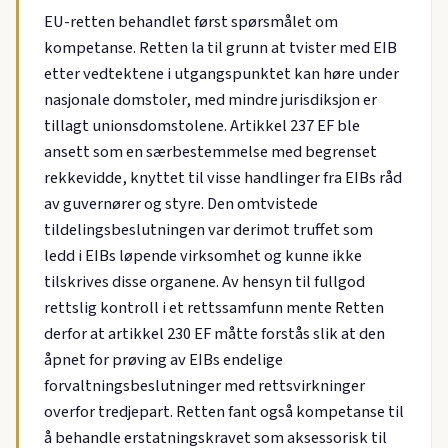
EU-retten behandlet først spørsmålet om
kompetanse. Retten la til grunn at tvister med EIB
etter vedtektene i utgangspunktet kan høre under
nasjonale domstoler, med mindre jurisdiksjon er
tillagt unionsdomstolene. Artikkel 237 EF ble
ansett som en særbestemmelse med begrenset
rekkevidde, knyttet til visse handlinger fra EIBs råd
av guvernører og styre. Den omtvistede
tildelingsbeslutningen var derimot truffet som
ledd i EIBs løpende virksomhet og kunne ikke
tilskrives disse organene. Av hensyn til fullgod
rettslig kontroll i et rettssamfunn mente Retten
derfor at artikkel 230 EF måtte forstås slik at den
åpnet for prøving av EIBs endelige
forvaltningsbeslutninger med rettsvirkninger
overfor tredjepart. Retten fant også kompetanse til
å behandle erstatningskravet som aksessorisk til