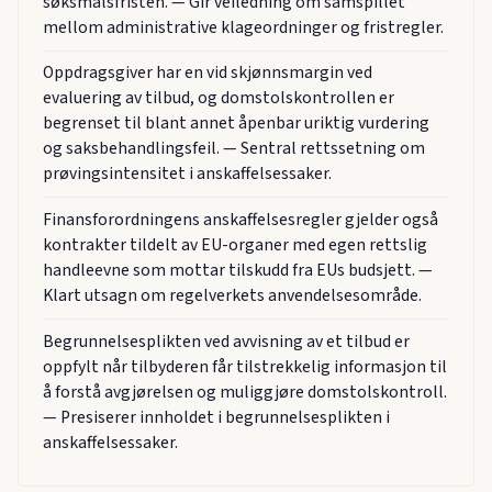
søksmålsfristen. — Gir veiledning om samspillet
mellom administrative klageordninger og fristregler.
Oppdragsgiver har en vid skjønnsmargin ved
evaluering av tilbud, og domstolskontrollen er
begrenset til blant annet åpenbar uriktig vurdering
og saksbehandlingsfeil. — Sentral rettssetning om
prøvingsintensitet i anskaffelsessaker.
Finansforordningens anskaffelsesregler gjelder også
kontrakter tildelt av EU-organer med egen rettslig
handleevne som mottar tilskudd fra EUs budsjett. —
Klart utsagn om regelverkets anvendelsesområde.
Begrunnelsesplikten ved avvisning av et tilbud er
oppfylt når tilbyderen får tilstrekkelig informasjon til
å forstå avgjørelsen og muliggjøre domstolskontroll.
— Presiserer innholdet i begrunnelsesplikten i
anskaffelsessaker.