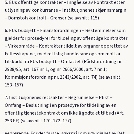
5. EUs offentlige kontrakter – Inngåelse av kontrakt etter
utlysning av konkurranse – Institusjonenes skjønnsmargin
– Domstolskontroll – Grenser (se avsnitt 115)
6. EUs budsjett – Finansforordningen – Bestemmelser som
gjelder for prosedyrer for tildeling av offentlige kontrakter
– Virkeområde – Kontrakter tildelt av organer opprettet av
Fellesskapene, med rettslig handleevne og som mottar
tilskudd fra EUs budsjett – Omfattet (Rådsforordning nr.
2988/95, art. 167 nr. 1, og nr. 2666/2000, art. 7 nr. 1;
Kommisjonsforordning nr. 2343/2002, art. 74) (se avsnitt
153–157)
7. Institusjonenes rettsakter – Begrunnelse – Plikt –
Omfang – Beslutning i en prosedyre for tildeling av en
offentlig tjenestekontrakt om ikke å godta et tilbud (Art.
253 EF) (se avsnitt 170–172, 177)
Vedrørende: For det første, søksmål om ugyldighet av Det