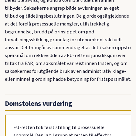
deres ble avvist, og kontrakten ble tildelt en annen
tilbyder. Saksøkerne angrep både avvisningen av eget
tilbud og tildelingsbeslutningen. De gjorde også gjeldende
at det forelå prosessuelle mangler, utilstrekkelig
begrunnelse, brudd på prinsippet om god
forvaltningsskikk og grunnlag for utenomkontraktuelt
ansvar. Det fremgår av sammendraget at det i saken oppsto
spørsmål om rekkevidden av EU-rettens jurisdiksjon over
tiltak fra EAR, om søksmålet var reist innen fristen, og om
saksøkernes forutgående bruk av en administrativ klage-
eller minnelig ordning hadde betydning for fristspørsmålet.
Domstolens vurdering
EU-retten tok først stilling til prosessuelle
spørsmål. Den la til grunn at retten til effektiv