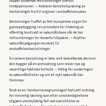
skaper bindende rettsvirkninger overfor
tredjepersoner. — Avklarer domstolsprøving av
beslutninger fra EU-organer i anskaffelsessaker.
Beslutninger truffet av Det europeiske organ for
gjenoppbygging i en prosedyre for tildeling av
offentlig kontrakt er søksmålsbare når de har
rettsvirkninger for berørte tilbydere. — Knytter
søksmålsadgangen konkret til
anskaffelsesbeslutninger.
En senere beslutning er ikke rent bekreftende dersom
den bygger på en anmodning som reiser nye og
vesentlige faktiske forhold. — Viktig for vurderingen
av søksmålsfrister og om et nytt søksmål kan
fremmes.
Bruk av en i konkurransegrunnlaget fastsatt ordning
for minnelig løsning kan etter omstendighetene
utgjøre unnskyldelig feil ved oversittelse av