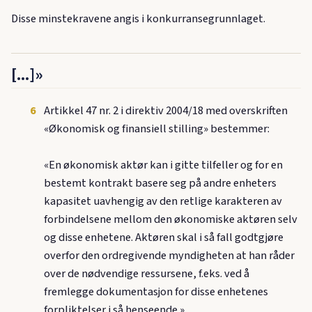
Disse minstekravene angis i konkurransegrunnlaget.
[...]»
6
Artikkel 47 nr. 2 i direktiv 2004/18 med overskriften
«Økonomisk og finansiell stilling» bestemmer:
«En økonomisk aktør kan i gitte tilfeller og for en
bestemt kontrakt basere seg på andre enheters
kapasitet uavhengig av den retlige karakteren av
forbindelsene mellom den økonomiske aktøren selv
og disse enhetene. Aktøren skal i så fall godtgjøre
overfor den ordregivende myndigheten at han råder
over de nødvendige ressursene, f.eks. ved å
fremlegge dokumentasjon for disse enhetenes
forpliktelser i så henseende.»