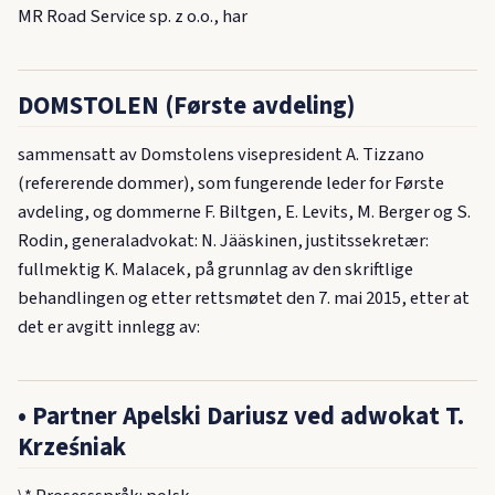
MR Road Service sp. z o.o., har
DOMSTOLEN (Første avdeling)
sammensatt av Domstolens visepresident A. Tizzano
(refererende dommer), som fungerende leder for Første
avdeling, og dommerne F. Biltgen, E. Levits, M. Berger og S.
Rodin, generaladvokat: N. Jääskinen, justitssekretær:
fullmektig K. Malacek, på grunnlag av den skriftlige
behandlingen og etter rettsmøtet den 7. mai 2015, etter at
det er avgitt innlegg av:
• Partner Apelski Dariusz ved adwokat T.
Krześniak