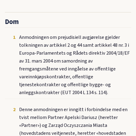
Dom
1
Anmodningen om prejudisiell avgjørelse gjelder
tolkningen av artikkel 2 og 44 samt artikkel 48 nr. 3 i
Europa-Parlamentets og Rådets direktiv 2004/18/EF
av 31. mars 2004 om samordning av
fremgangsmåtene ved inngåelse av offentlige
vareinnkjøpskontrakter, offentlige
tjenestekontrakter og offentlige bygge- og
anleggskontrakter (EUT 2004 L 134 s. 114).
2
Denne anmodningen er inngitt i forbindelse med en
tvist mellom Partner Apelski Dariusz (heretter
«Partner») og Zarząd Oczyszczania Miasta
(hovedstadens veitjeneste, heretter «hovedstaden