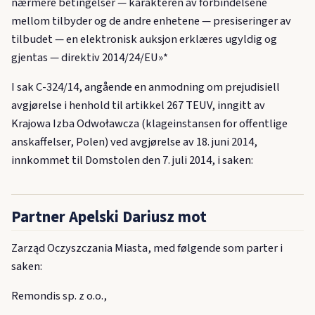
nærmere betingelser — karakteren av forbindelsene
mellom tilbyder og de andre enhetene — presiseringer av
tilbudet — en elektronisk auksjon erklæres ugyldig og
gjentas — direktiv 2014/24/EU»*
I sak C-324/14, angående en anmodning om prejudisiell
avgjørelse i henhold til artikkel 267 TEUV, inngitt av
Krajowa Izba Odwoławcza (klageinstansen for offentlige
anskaffelser, Polen) ved avgjørelse av 18. juni 2014,
innkommet til Domstolen den 7. juli 2014, i saken:
Partner Apelski Dariusz mot
Zarząd Oczyszczania Miasta, med følgende som parter i
saken:
Remondis sp. z o.o.,