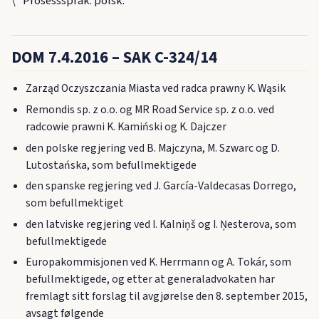
\* Prosessspråk: polsk.
DOM 7.4.2016 – SAK C-324/14
Zarząd Oczyszczania Miasta ved radca prawny K. Wąsik
Remondis sp. z o.o. og MR Road Service sp. z o.o. ved
radcowie prawni K. Kamiński og K. Dajczer
den polske regjering ved B. Majczyna, M. Szwarc og D.
Lutostańska, som befullmektigede
den spanske regjering ved J. García-Valdecasas Dorrego,
som befullmektiget
den latviske regjering ved I. Kalniņš og I. Ņesterova, som
befullmektigede
Europakommisjonen ved K. Herrmann og A. Tokár, som
befullmektigede, og etter at generaladvokaten har
fremlagt sitt forslag til avgjørelse den 8. september 2015,
avsagt følgende