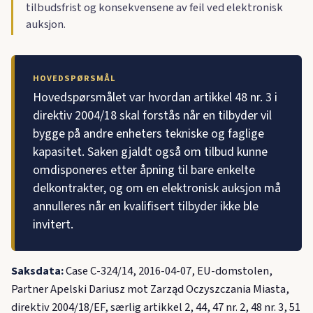
tilbudsfrist og konsekvensene av feil ved elektronisk
auksjon.
HOVEDSPØRSMÅL
Hovedspørsmålet var hvordan artikkel 48 nr. 3 i
direktiv 2004/18 skal forstås når en tilbyder vil
bygge på andre enheters tekniske og faglige
kapasitet. Saken gjaldt også om tilbud kunne
omdisponeres etter åpning til bare enkelte
delkontrakter, og om en elektronisk auksjon må
annulleres når en kvalifisert tilbyder ikke ble
invitert.
Saksdata:
Case C-324/14, 2016-04-07, EU-domstolen,
Partner Apelski Dariusz mot Zarząd Oczyszczania Miasta,
direktiv 2004/18/EF, særlig artikkel 2, 44, 47 nr. 2, 48 nr. 3, 51