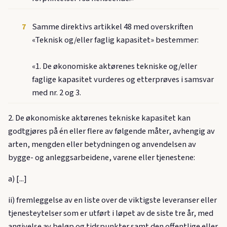
7
Samme direktivs artikkel 48 med overskriften
«Teknisk og/eller faglig kapasitet» bestemmer:
«1. De økonomiske aktørenes tekniske og/eller
faglige kapasitet vurderes og etterprøves i samsvar
med nr. 2 og 3.
2. De økonomiske aktørenes tekniske kapasitet kan
godtgjøres på én eller flere av følgende måter, avhengig av
arten, mengden eller betydningen og anvendelsen av
bygge- og anleggsarbeidene, varene eller tjenestene:
a) [...]
ii) fremleggelse av en liste over de viktigste leveranser eller
tjenesteytelser som er utført i løpet av de siste tre år, med
angivelse av beløp og tidspunkter samt den offentlige eller