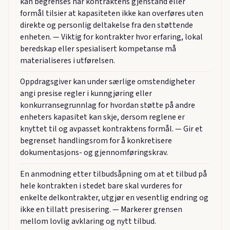
kan begrenses når kontraktens gjenstand eller
formål tilsier at kapasiteten ikke kan overføres uten
direkte og personlig deltakelse fra den støttende
enheten. — Viktig for kontrakter hvor erfaring, lokal
beredskap eller spesialisert kompetanse må
materialiseres i utførelsen.
Oppdragsgiver kan under særlige omstendigheter
angi presise regler i kunngjøring eller
konkurransegrunnlag for hvordan støtte på andre
enheters kapasitet kan skje, dersom reglene er
knyttet til og avpasset kontraktens formål. — Gir et
begrenset handlingsrom for å konkretisere
dokumentasjons- og gjennomføringskrav.
En anmodning etter tilbudsåpning om at et tilbud på
hele kontrakten i stedet bare skal vurderes for
enkelte delkontrakter, utgjør en vesentlig endring og
ikke en tillatt presisering. — Markerer grensen
mellom lovlig avklaring og nytt tilbud.