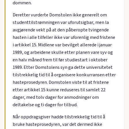
dommen.
Deretter vurderte Domstolen ikke generelt om
studenttilstrømningen var uforutsigbar, men la
avgjørende vekt på at den påberopte tvingende
hasten i alle tilfeller ikke var uforenlig med fristene
i artikkel 15. Midlene var bevilget allerede i januar
1989, og arbeidene skulle etter planen vare syv og
en halv måned frem til før studiestart i oktober
1989. Etter Domstolens syn ga dette universitetet
tilstrekkelig tid til å organisere konkurransen etter
hasteprosedyren. Domstolen viste til at fristene
etter artikkel 15 kunne reduseres til samlet 22
dager, med tolv dager for anmodninger om
deltakelse og ti dager for tilbud.
Når oppdragsgiver hadde tilstrekkelig tid til å
bruke hasteprosedyren, var det dermed ikke