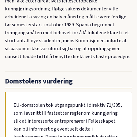
men ikke etter direktivets felleseuropeiske
kunngjøringsordning. Ifølge sakens dokumenter ville
arbeidene ta syv og en halv måned og måtte være ferdige
før semesterstart i oktober 1989. Spania begrunnet
fremgangsmåten med behovet for å få lokalene klare til et
stort antall nye studenter, mens Kommisjonen anførte at
situasjonen ikke var uforutsigbar og at oppdragsgiver
uansett hadde tid til å benytte direktivets hasteprosedyre.
Domstolens vurdering
EU-domstolen tok utgangspunkt i direktiv 71/305,
som i avsnitt III fastsetter regler om kunngjøring
slik at interesserte entreprenører i Fellesskapet
kan bli informert og eventuelt delta i