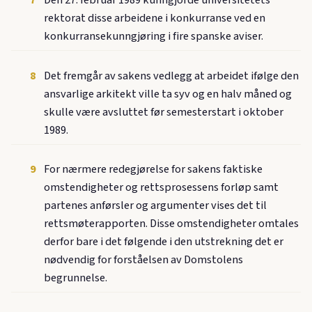
7
Den 27. februar 1989 kunngjorde universitetets
rektorat disse arbeidene i konkurranse ved en
konkurransekunngjøring i fire spanske aviser.
8
Det fremgår av sakens vedlegg at arbeidet ifølge den
ansvarlige arkitekt ville ta syv og en halv måned og
skulle være avsluttet før semesterstart i oktober
1989.
9
For nærmere redegjørelse for sakens faktiske
omstendigheter og rettsprosessens forløp samt
partenes anførsler og argumenter vises det til
rettsmøterapporten. Disse omstendigheter omtales
derfor bare i det følgende i den utstrekning det er
nødvendig for forståelsen av Domstolens
begrunnelse.