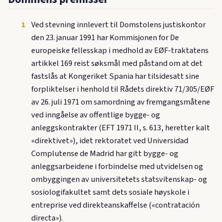
1
Ved stevning innlevert til Domstolens justiskontor
den 23. januar 1991 har Kommisjonen for De
europeiske fellesskap i medhold av EØF-traktatens
artikkel 169 reist søksmål med påstand om at det
fastslås at Kongeriket Spania har tilsidesatt sine
forpliktelser i henhold til Rådets direktiv 71/305/EØF
av 26. juli 1971 om samordning av fremgangsmåtene
ved inngåelse av offentlige bygge- og
anleggskontrakter (EFT 1971 II, s. 613, heretter kalt
«direktivet»), idet rektoratet ved Universidad
Complutense de Madrid har gitt bygge- og
anleggsarbeidene i forbindelse med utvidelsen og
ombyggingen av universitetets statsvitenskap- og
sosiologifakultet samt dets sosiale høyskole i
entreprise ved direkteanskaffelse («contratación
directa»).