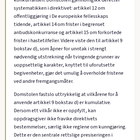
konkurransen. Domstolen gjennomgikk deretter
systematikken i direktivet: artikkel 12 om
offentliggjøring i De europeiske fellesskaps
tidende, artikkel 14 om frister i begrenset
anbudskonkurranse og artikkel 15 om forkortede
frister i hastetilfeller. Videre viste den til artikkel 9
bokstav d), som åpner for unntak i strengt
nødvendig utstrekning når tvingende grunner av
uoppsettelig karakter, knyttet til uforutsette
begivenheter, gjør det umulig å overholde fristene
ved andre fremgangsmåter.
Domstolen fastslo uttrykkelig at vilkårene for å
anvende artikkel 9 bokstav d) er kumulative.
Dersom ett vilkår ikke er oppfylt, kan
oppdragsgiver ikke fravike direktivets
bestemmelser, særlig ikke reglene om kunngjøring.
Dette er den sentrale rettslige presiseringen i