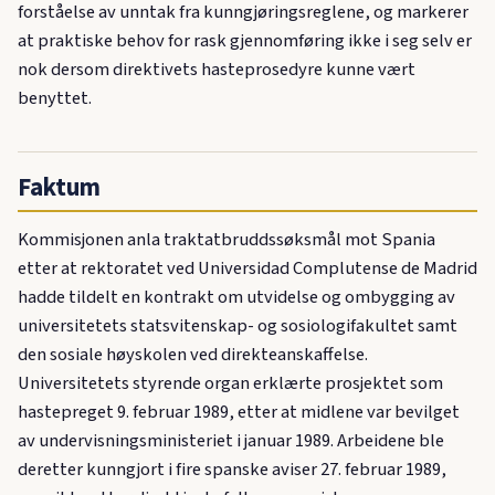
forståelse av unntak fra kunngjøringsreglene, og markerer
at praktiske behov for rask gjennomføring ikke i seg selv er
nok dersom direktivets hasteprosedyre kunne vært
benyttet.
Faktum
Kommisjonen anla traktatbruddssøksmål mot Spania
etter at rektoratet ved Universidad Complutense de Madrid
hadde tildelt en kontrakt om utvidelse og ombygging av
universitetets statsvitenskap- og sosiologifakultet samt
den sosiale høyskolen ved direkteanskaffelse.
Universitetets styrende organ erklærte prosjektet som
hastepreget 9. februar 1989, etter at midlene var bevilget
av undervisningsministeriet i januar 1989. Arbeidene ble
deretter kunngjort i fire spanske aviser 27. februar 1989,