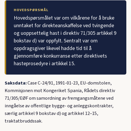
HOVEDSPØRSMÅL
Hovedspørsmålet var om vilkårene for å bruke
unntaket for direkteanskaffelse ved tvingende
og uoppsettelig hast i direktiv 71/305 artikkel 9
bokstav d) var oppfylt. Sentralt var om
oppdragsgiver likevel hadde tid til å
gjennomføre konkurranse etter direktivets
hasteprosedyre i artikkel 15.
Saksdata:
Case C-24/91, 1991-01-23, EU-domstolen,
Kommisjonen mot Kongeriket Spania, Rådets direktiv
71/305/EØF om samordning av fremgangsmåtene ved
inngåelse av offentlige bygge- og anleggskontrakter,
særlig artikkel 9 bokstav d) og artikkel 12–15,
traktatbruddssak.