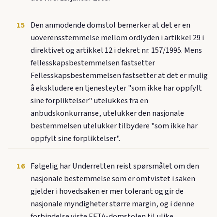
15
Den anmodende domstol bemerker at det er en
uoverensstemmelse mellom ordlyden i artikkel 29 i
direktivet og artikkel 12 i dekret nr. 157/1995. Mens
fellesskapsbestemmelsen fastsetter
Fellesskapsbestemmelsen fastsetter at det er mulig
å ekskludere en tjenesteyter "som ikke har oppfylt
sine forpliktelser" utelukkes fra en
anbudskonkurranse, utelukker den nasjonale
bestemmelsen utelukker tilbydere "som ikke har
oppfylt sine forpliktelser".
16
Følgelig har Underretten reist spørsmålet om den
nasjonale bestemmelse som er omtvistet i saken
gjelder i hovedsaken er mer tolerant og gir de
nasjonale myndigheter større margin, og i denne
forbindelse viste EFTA-domstolen til ulike