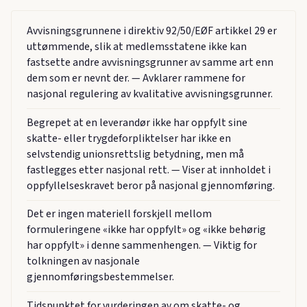
Avvisningsgrunnene i direktiv 92/50/EØF artikkel 29 er
uttømmende, slik at medlemsstatene ikke kan
fastsette andre avvisningsgrunner av samme art enn
dem som er nevnt der. — Avklarer rammene for
nasjonal regulering av kvalitative avvisningsgrunner.
Begrepet at en leverandør ikke har oppfylt sine
skatte- eller trygdeforpliktelser har ikke en
selvstendig unionsrettslig betydning, men må
fastlegges etter nasjonal rett. — Viser at innholdet i
oppfyllelseskravet beror på nasjonal gjennomføring.
Det er ingen materiell forskjell mellom
formuleringene «ikke har oppfylt» og «ikke behørig
har oppfylt» i denne sammenhengen. — Viktig for
tolkningen av nasjonale
gjennomføringsbestemmelser.
Tidspunktet for vurderingen av om skatte- og