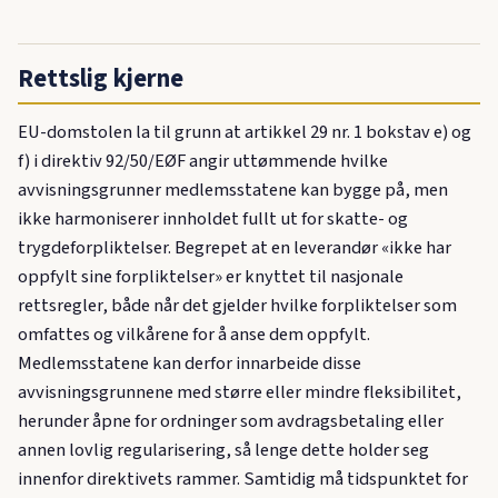
Rettslig kjerne
EU-domstolen la til grunn at artikkel 29 nr. 1 bokstav e) og
f) i direktiv 92/50/EØF angir uttømmende hvilke
avvisningsgrunner medlemsstatene kan bygge på, men
ikke harmoniserer innholdet fullt ut for skatte- og
trygdeforpliktelser. Begrepet at en leverandør «ikke har
oppfylt sine forpliktelser» er knyttet til nasjonale
rettsregler, både når det gjelder hvilke forpliktelser som
omfattes og vilkårene for å anse dem oppfylt.
Medlemsstatene kan derfor innarbeide disse
avvisningsgrunnene med større eller mindre fleksibilitet,
herunder åpne for ordninger som avdragsbetaling eller
annen lovlig regularisering, så lenge dette holder seg
innenfor direktivets rammer. Samtidig må tidspunktet for