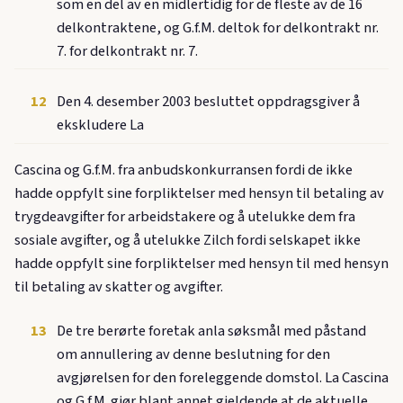
som en del av en midlertidig for de fleste av de 16
delkontraktene, og G.f.M. deltok for delkontrakt nr.
7. for delkontrakt nr. 7.
12
Den 4. desember 2003 besluttet oppdragsgiver å
ekskludere La
Cascina og G.f.M. fra anbudskonkurransen fordi de ikke
hadde oppfylt sine forpliktelser med hensyn til betaling av
trygdeavgifter for arbeidstakere og å utelukke dem fra
sosiale avgifter, og å utelukke Zilch fordi selskapet ikke
hadde oppfylt sine forpliktelser med hensyn til med hensyn
til betaling av skatter og avgifter.
13
De tre berørte foretak anla søksmål med påstand
om annullering av denne beslutning for den
avgjørelsen for den foreleggende domstol. La Cascina
og G.f.M. gjør blant annet gjeldende at de aktuelle