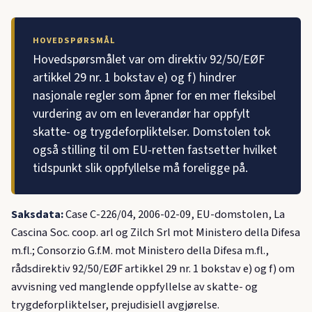
HOVEDSPØRSMÅL
Hovedspørsmålet var om direktiv 92/50/EØF
artikkel 29 nr. 1 bokstav e) og f) hindrer
nasjonale regler som åpner for en mer fleksibel
vurdering av om en leverandør har oppfylt
skatte- og trygdeforpliktelser. Domstolen tok
også stilling til om EU-retten fastsetter hvilket
tidspunkt slik oppfyllelse må foreligge på.
Saksdata:
Case C-226/04, 2006-02-09, EU-domstolen, La
Cascina Soc. coop. arl og Zilch Srl mot Ministero della Difesa
m.fl.; Consorzio G.f.M. mot Ministero della Difesa m.fl.,
rådsdirektiv 92/50/EØF artikkel 29 nr. 1 bokstav e) og f) om
avvisning ved manglende oppfyllelse av skatte- og
trygdeforpliktelser, prejudisiell avgjørelse.