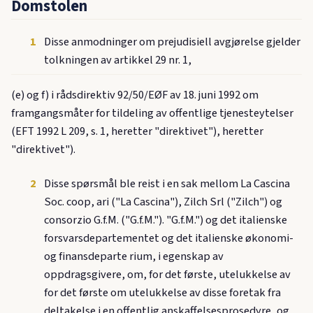
Domstolen
1
Disse anmodninger om prejudisiell avgjørelse gjelder
tolkningen av artikkel 29 nr. 1,
(e) og f) i rådsdirektiv 92/50/EØF av 18. juni 1992 om
framgangsmåter for tildeling av offentlige tjenesteytelser
(EFT 1992 L 209, s. 1, heretter "direktivet"), heretter
"direktivet").
2
Disse spørsmål ble reist i en sak mellom La Cascina
Soc. coop, ari ("La Cascina"), Zilch Srl ("Zilch") og
consorzio G.f.M. ("G.f.M."). "G.f.M.") og det italienske
forsvarsdepartementet og det italienske økonomi-
og finansdeparte rium, i egenskap av
oppdragsgivere, om, for det første, utelukkelse av
for det første om utelukkelse av disse foretak fra
deltakelse i en offentlig anskaffelsesprosedyre, og