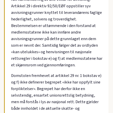
Artikkel 29 i direktiv 92/50/EØF oppstiller syv
avvisningsgrunner knyttet til leverandørens faglige
hederlighet, solvens og troverdighet.
Bestemmelsen er uttømmende i den forstand at
medlemsstatene ikke kan innføre andre
avvisningsgrunner på dette grunnlaget enn dem
som er nevnt der. Samtidig følger det av ordlyden
«kan utelukkes» og henvisningen til nasjonale
rettsregler i bokstav e) og f) at medlemsstatene har
et skjønnsrom ved gjennomføringen.
Domstolen fremhevet at artikkel 29 nr. 1 bokstav e)
og f) ikke definerer begrepet «ikke har oppfylt sine
forpliktelser». Begrepet har derfor ikke en
selvstendig, ensartet unionsrettslig betydning,
men må forstås i lys av nasjonal rett. Dette gjelder
både innholdet i de aktuelle skatte- og