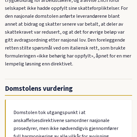
trygdebidrag for arbeidstakere, og å avvise Zilch fordi
selskapet ikke hadde oppfylt sine skatteforpliktelser. For
den nasjonale domstolen anførte leverandørene blant
annet at bidrag og skatter senere var betalt, at deler av
skattekravet var redusert, og at det for øvrige beløp var
gitt avdragsordning etter nasjonal lov. Den foreleggende
retten stilte spørsmål ved om italiensk rett, som brukte
formuleringen «ikke behørig har oppfylt», åpnet for en mer
lempelig løsning enn direktivet.
Domstolens vurdering
Domstolen tok utgangspunkt i at
anskaffelsesdirektivene samordner nasjonale
prosedyrer, men ikke nødvendigvis gjennomfører
full harmonisering av alle vilkår for avvisning.