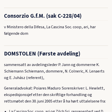
Consorzio G.f.M. (sak C-228/04)
v Ministero della Difesa, La Cascina Soc. coop, ari, har
følgende dom
DOMSTOLEN (Første avdeling)
sammensatt av avdelingsleder P. Jann og dommerne K.
Schiemann Schiemann, dommere, N. Colneric, K. Lenaerts
og E. Juhász (referent),
Generaladvokat: Poiares Maduro Sorenskriver: L. Hewlett,
ekspedisjonssjef etter den skriftlige forhandling og
rettsmøtet den 30. juni 2005 etter å ha hørt uttalelsene fra:
La Cascina Soc. coop, ari og Zilch Sri, representert ved D.