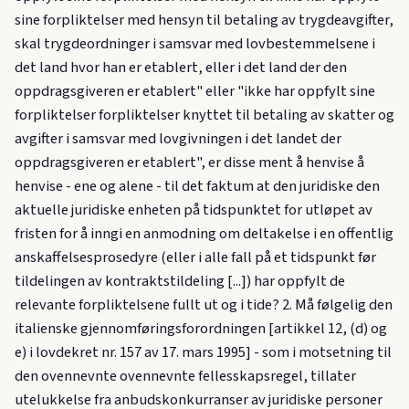
sine forpliktelser med hensyn til betaling av trygdeavgifter,
skal trygdeordninger i samsvar med lovbestemmelsene i
det land hvor han er etablert, eller i det land der den
oppdragsgiveren er etablert" eller "ikke har oppfylt sine
forpliktelser forpliktelser knyttet til betaling av skatter og
avgifter i samsvar med lovgivningen i det landet der
oppdragsgiveren er etablert", er disse ment å henvise å
henvise - ene og alene - til det faktum at den juridiske den
aktuelle juridiske enheten på tidspunktet for utløpet av
fristen for å inngi en anmodning om deltakelse i en offentlig
anskaffelsesprosedyre (eller i alle fall på et tidspunkt før
tildelingen av kontraktstildeling [...]) har oppfylt de
relevante forpliktelsene fullt ut og i tide? 2. Må følgelig den
italienske gjennomføringsforordningen [artikkel 12, (d) og
e) i lovdekret nr. 157 av 17. mars 1995] - som i motsetning til
den ovennevnte ovennevnte fellesskapsregel, tillater
utelukkelse fra anbudskonkurranser av juridiske personer