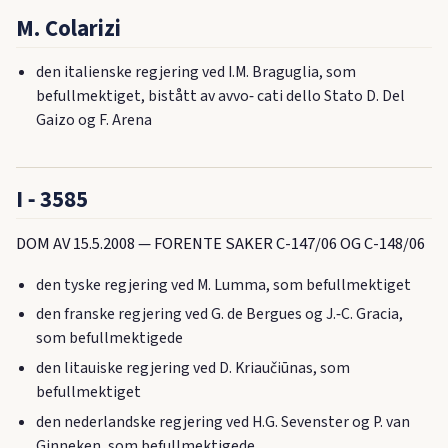
M. Colarizi
den italienske regjering ved I.M. Braguglia, som
befullmektiget, bistått av avvo‑ cati dello Stato D. Del
Gaizo og F. Arena
I ‑ 3585
DOM AV 15.5.2008 — FORENTE SAKER C-147/06 OG C-148/06
den tyske regjering ved M. Lumma, som befullmektiget
den franske regjering ved G. de Bergues og J.‑C. Gracia,
som befullmektigede
den litauiske regjering ved D. Kriaučiūnas, som
befullmektiget
den nederlandske regjering ved H.G. Sevenster og P. van
Ginneken, som befullmektigede