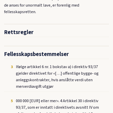
de anses for unormalt lave, er forenlig med
fellesskapsretten.
Rettsregler
Fellesskapsbestemmelser
3
Ifølge artikkel 6 nr. 1 bokstav a) i direktiv 93/37
gjelder direktivet for «[…] offentlige bygge‑ og
anleggskontrakter, hvis anslåtte verdi uten
merverdiavgift utgjør
5
000 000 [EUR] eller mer». 4 Artikkel 30 i direktiv
93/37, som er inntatt i direktivets avsnitt IV om