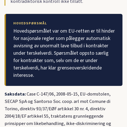
kontradiktorisk kontroll ikke tillatt.
HOVEDSPØRSMÅL
Hovedspørsmålet var om EU-retten er til hinder
for nasjonale regler som pålegger automatisk
avvisning av unormalt lave tilbud i kontrakter
under terskelverdi. Spørsmålet oppsto særlig
for kontrakter som, selv om de er under
terskelverdi, har klar grenseoverskridende
interesse.
Saksdata:
Case C-147/06, 2008-05-15, EU-domstolen,
SECAP SpA og Santorso Soc. coop. arl mot Comune di
Torino, direktiv 93/37/EØF artikkel 30 nr. 4, direktiv
2004/18/EF artikkel 55, traktatens grunnleggende
prinsipper om likebehandling, ikke-diskriminering og