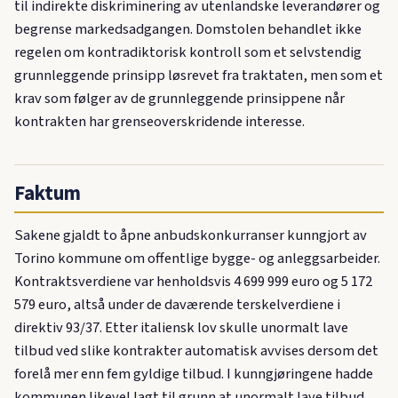
til indirekte diskriminering av utenlandske leverandører og
begrense markedsadgangen. Domstolen behandlet ikke
regelen om kontradiktorisk kontroll som et selvstendig
grunnleggende prinsipp løsrevet fra traktaten, men som et
krav som følger av de grunnleggende prinsippene når
kontrakten har grenseoverskridende interesse.
Faktum
Sakene gjaldt to åpne anbudskonkurranser kunngjort av
Torino kommune om offentlige bygge- og anleggsarbeider.
Kontraktsverdiene var henholdsvis 4 699 999 euro og 5 172
579 euro, altså under de daværende terskelverdiene i
direktiv 93/37. Etter italiensk lov skulle unormalt lave
tilbud ved slike kontrakter automatisk avvises dersom det
forelå mer enn fem gyldige tilbud. I kunngjøringene hadde
kommunen likevel lagt til grunn at unormalt lave tilbud