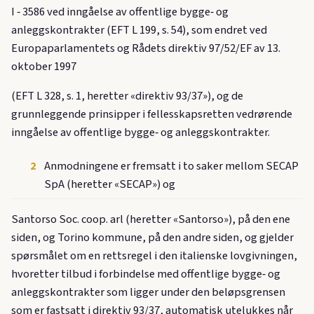
I ‑ 3586 ved inngåelse av offentlige bygge‑ og
anleggskontrakter (EFT L 199, s. 54), som endret ved
Europaparlamentets og Rådets direktiv 97/52/EF av 13.
oktober 1997
(EFT L 328, s. 1, heretter «direktiv 93/37»), og de
grunnleggende prinsipper i fellesskapsretten vedrørende
inngåelse av offentlige bygge‑ og anleggskontrakter.
2
Anmodningene er fremsatt i to saker mellom SECAP
SpA (heretter «SECAP») og
Santorso Soc. coop. arl (heretter «Santorso»), på den ene
siden, og Torino kommune, på den andre siden, og gjelder
spørsmålet om en rettsregel i den italienske lovgivningen,
hvoretter tilbud i forbindelse med offentlige bygge‑ og
anleggskontrakter som ligger under den beløpsgrensen
som er fastsatt i direktiv 93/37, automatisk utelukkes når