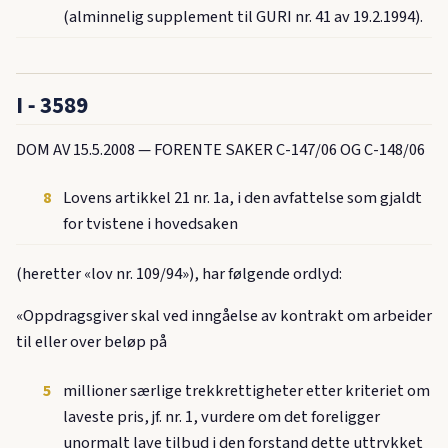
(alminnelig supplement til GURI nr. 41 av 19.2.1994).
I ‑ 3589
DOM AV 15.5.2008 — FORENTE SAKER C-147/06 OG C-148/06
8
Lovens artikkel 21 nr. 1a, i den avfattelse som gjaldt
for tvistene i hovedsaken
(heretter «lov nr. 109/94»), har følgende ordlyd:
«Oppdragsgiver skal ved inngåelse av kontrakt om arbeider
til eller over beløp på
5
millioner særlige trekkrettigheter etter kriteriet om
laveste pris, jf. nr. 1, vurdere om det foreligger
unormalt lave tilbud i den forstand dette uttrykket