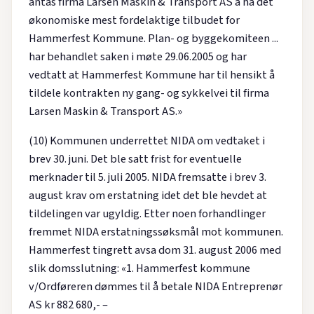
antas firma Larsen Maskin & Transport AS å ha det
økonomiske mest fordelaktige tilbudet for
Hammerfest Kommune. Plan- og byggekomiteen ...
har behandlet saken i møte 29.06.2005 og har
vedtatt at Hammerfest Kommune har til hensikt å
tildele kontrakten ny gang- og sykkelvei til firma
Larsen Maskin & Transport AS.»
(10) Kommunen underrettet NIDA om vedtaket i
brev 30. juni. Det ble satt frist for eventuelle
merknader til 5. juli 2005. NIDA fremsatte i brev 3.
august krav om erstatning idet det ble hevdet at
tildelingen var ugyldig. Etter noen forhandlinger
fremmet NIDA erstatningssøksmål mot kommunen.
Hammerfest tingrett avsa dom 31. august 2006 med
slik domsslutning: «1. Hammerfest kommune
v/Ordføreren dømmes til å betale NIDA Entreprenør
AS kr 882 680,- –