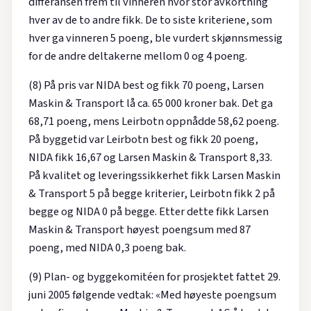
differansen frem til vinneren hvor stor avkortning
hver av de to andre fikk. De to siste kriteriene, som
hver ga vinneren 5 poeng, ble vurdert skjønnsmessig
for de andre deltakerne mellom 0 og 4 poeng.
(8) På pris var NIDA best og fikk 70 poeng, Larsen
Maskin & Transport lå ca. 65 000 kroner bak. Det ga
68,71 poeng, mens Leirbotn oppnådde 58,62 poeng.
På byggetid var Leirbotn best og fikk 20 poeng,
NIDA fikk 16,67 og Larsen Maskin & Transport 8,33.
På kvalitet og leveringssikkerhet fikk Larsen Maskin
& Transport 5 på begge kriterier, Leirbotn fikk 2 på
begge og NIDA 0 på begge. Etter dette fikk Larsen
Maskin & Transport høyest poengsum med 87
poeng, med NIDA 0,3 poeng bak.
(9) Plan- og byggekomitéen for prosjektet fattet 29.
juni 2005 følgende vedtak: «Med høyeste poengsum