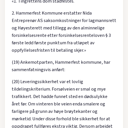
«1. Tingrettens dom stadfestes.
2. Hammerfest Kommune erstatter Nida
Entreprenør AS saksomkostninger for lagmannsrett
og Høyesterett med tillegg av den alminnelige
forsinkelsesrente etter forsinkelsesrenteloven § 3
første ledd første punktum fra utløpet av
oppfyllelsesfristen til betaling skjer.»
(19) Ankemotparten, Hammerfest kommune, har
sammenfatningsvis anført:
(20) Leveringssikkerhet var et lovlig
tildelingskriterium. Forsølveien er smal og mye
trafikkert. Det hadde funnet sted en dødsulykke
året før. Om vinteren ble veien enda smalere og
farligere på grunn av høye brøytekanter og
mørketid. Under disse forhold ble sikkerhet for at
oppdraget fullføres ekstra viktig. Dersom arbeidet