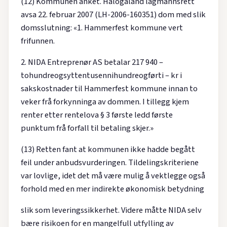
(12) Kommunen anket. Hålogaland lagmannsrett
avsa 22. februar 2007 (LH-2006-160351) dom med slik
domsslutning: «1. Hammerfest kommune vert
frifunnen.
2. NIDA Entreprenør AS betalar 217 940 –
tohundreogsyttentusennihundreogførti – kr i
sakskostnader til Hammerfest kommune innan to
veker frå forkynninga av dommen. I tillegg kjem
renter etter rentelova § 3 første ledd første
punktum frå forfall til betaling skjer.»
(13) Retten fant at kommunen ikke hadde begått
feil under anbudsvurderingen. Tildelingskriteriene
var lovlige, idet det må være mulig å vektlegge også
forhold med en mer indirekte økonomisk betydning
slik som leveringssikkerhet. Videre måtte NIDA selv
bære risikoen for en mangelfull utfylling av