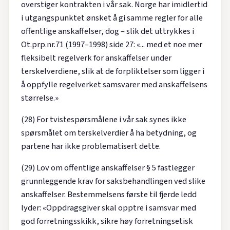
overstiger kontrakten i vår sak. Norge har imidlertid
i utgangspunktet ønsket å gi samme regler for alle
offentlige anskaffelser, dog – slik det uttrykkes i
Ot.prp.nr.71 (1997–1998) side 27: «... med et noe mer
fleksibelt regelverk for anskaffelser under
terskelverdiene, slik at de forpliktelser som ligger i
å oppfylle regelverket samsvarer med anskaffelsens
størrelse.»
(28) For tvistespørsmålene i vår sak synes ikke
spørsmålet om terskelverdier å ha betydning, og
partene har ikke problematisert dette.
(29) Lov om offentlige anskaffelser § 5 fastlegger
grunnleggende krav for saksbehandlingen ved slike
anskaffelser. Bestemmelsens første til fjerde ledd
lyder: «Oppdragsgiver skal opptre i samsvar med
god forretningsskikk, sikre høy forretningsetisk