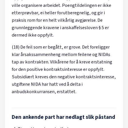
ville organisere arbeidet. Poengtildelingen er ikke
etterprøvbar, ei heller forutberegnelig, og gir i
praksis rom for en helt vilkårlig avgjørelse. De
grunnleggende kravene i anskaffelsesloven § 5 er
dermed ikke oppfylt.
(18) De feil som er begått, er grove. Det foreligger
klar årsakssammenheng mellom feilene og NIDAs
tap av kontrakten. Vilkårene for å kreve erstatning
for den positive kontraktsinteresse er oppfylt.
Subsidiært kreves den negative kontraktsinteresse,
utgiftene NIDA har hatt ved å delta i
anbudskonkurransen, erstattet.
Den ankende part har nedlagt slik påstand