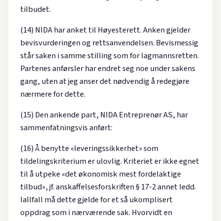
tilbudet.
(14) NIDA har anket til Høyesterett. Anken gjelder
bevisvurderingen og rettsanvendelsen. Bevismessig
står saken i samme stilling som for lagmannsretten.
Partenes anførsler har endret seg noe under sakens
gang, uten at jeg anser det nødvendig å redegjøre
nærmere for dette.
(15) Den ankende part, NIDA Entreprenør AS, har
sammenfatningsvis anført:
(16) Å benytte «leveringssikkerhet» som
tildelingskriterium er ulovlig. Kriteriet er ikke egnet
til å utpeke «det økonomisk mest fordelaktige
tilbud», jf. anskaffelsesforskriften § 17-2 annet ledd.
Iallfall må dette gjelde for et så ukomplisert
oppdrag som i nærværende sak. Hvorvidt en