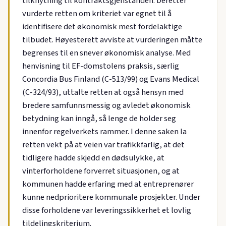
tilknytning til kontraktsgjenstanden. Deretter
vurderte retten om kriteriet var egnet til å
identifisere det økonomisk mest fordelaktige
tilbudet. Høyesterett avviste at vurderingen måtte
begrenses til en snever økonomisk analyse. Med
henvisning til EF-domstolens praksis, særlig
Concordia Bus Finland (C-513/99) og Evans Medical
(C-324/93), uttalte retten at også hensyn med
bredere samfunnsmessig og avledet økonomisk
betydning kan inngå, så lenge de holder seg
innenfor regelverkets rammer. I denne saken la
retten vekt på at veien var trafikkfarlig, at det
tidligere hadde skjedd en dødsulykke, at
vinterforholdene forverret situasjonen, og at
kommunen hadde erfaring med at entreprenører
kunne nedprioritere kommunale prosjekter. Under
disse forholdene var leveringssikkerhet et lovlig
tildelingskriterium.