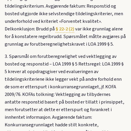
tildelingskriterium. Avgjørende faktum: Responstid og
bosted utgjorde ikke selvstendige tildelingskriterier, men
underforhold ved kriteriet «Forventet kvalitet».
Delkonklusjon: Brudd på
§ 22-2 (2)
var ikke grunnlag alene
for å konstatere regelbrudd. Spørsmålet måtte avgjøres på
grunnlag av forutberegnelighetskravet i LOA 1999 § 5.
3. Spørsmål om forutberegnelighet ved vektlegging av
bosted og responstid – LOA 1999 § 5 Rettsregel: LOA 1999 §
5 krever at oppdragsgiver ved evalueringen av
tildelingskriteriene ikke legger vekt på andre forhold enn
de som er etterspurt i konkurransegrunnlaget, jf. KOFA
2009/76. KOFAs tolkning: Vektlegging av tilbydernes
antatte responstid basert på bosted er tillatt i prinsippet,
men forutsetter at dette er etterspurt og forankret i
innhentet informasjon. Avgjørende faktum:
Konkurransegrunnlaget hadde stilt konkrete,