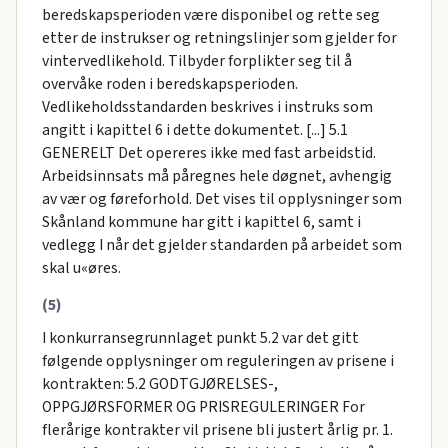
beredskapsperioden være disponibel og rette seg
etter de instrukser og retningslinjer som gjelder for
vintervedlikehold. Tilbyder forplikter seg til å
overvåke roden i beredskapsperioden.
Vedlikeholdsstandarden beskrives i instruks som
angitt i kapittel 6 i dette dokumentet. [...] 5.1
GENERELT Det opereres ikke med fast arbeidstid.
Arbeidsinnsats må påregnes hele døgnet, avhengig
av vær og føreforhold. Det vises til opplysninger som
Skånland kommune har gitt i kapittel 6, samt i
vedlegg I når det gjelder standarden på arbeidet som
skal u«øres.
(5)
I konkurransegrunnlaget punkt 5.2 var det gitt
følgende opplysninger om reguleringen av prisene i
kontrakten: 5.2 GODTGJØRELSES-,
OPPGJØRSFORMER OG PRISREGULERINGER For
flerårige kontrakter vil prisene bli justert årlig pr. 1.