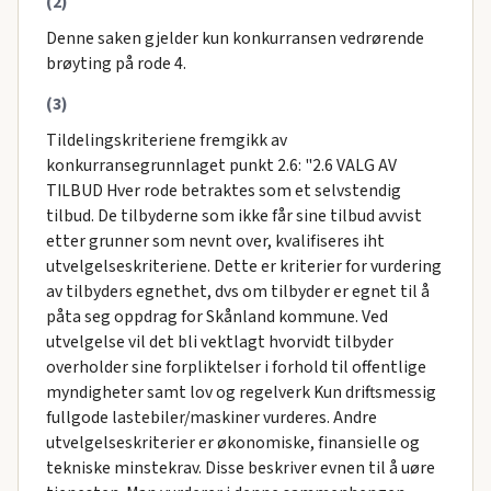
(2)
Denne saken gjelder kun konkurransen vedrørende
brøyting på rode 4.
(3)
Tildelingskriteriene fremgikk av
konkurransegrunnlaget punkt 2.6: "2.6 VALG AV
TILBUD Hver rode betraktes som et selvstendig
tilbud. De tilbyderne som ikke får sine tilbud avvist
etter grunner som nevnt over, kvalifiseres iht
utvelgelseskriteriene. Dette er kriterier for vurdering
av tilbyders egnethet, dvs om tilbyder er egnet til å
påta seg oppdrag for Skånland kommune. Ved
utvelgelse vil det bli vektlagt hvorvidt tilbyder
overholder sine forpliktelser i forhold til offentlige
myndigheter samt lov og regelverk Kun driftsmessig
fullgode lastebiler/maskiner vurderes. Andre
utvelgelseskriterier er økonomiske, finansielle og
tekniske minstekrav. Disse beskriver evnen til å uøre