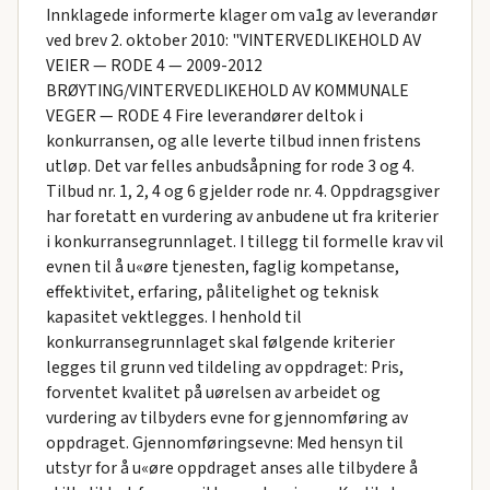
Innklagede informerte klager om va1g av leverandør
ved brev 2. oktober 2010: "VINTERVEDLIKEHOLD AV
VEIER — RODE 4 — 2009-2012
BRØYTING/VINTERVEDLIKEHOLD AV KOMMUNALE
VEGER — RODE 4 Fire leverandører deltok i
konkurransen, og alle leverte tilbud innen fristens
utløp. Det var felles anbudsåpning for rode 3 og 4.
Tilbud nr. 1, 2, 4 og 6 gjelder rode nr. 4. Oppdragsgiver
har foretatt en vurdering av anbudene ut fra kriterier
i konkurransegrunnlaget. I tillegg til formelle krav vil
evnen til å u«øre tjenesten, faglig kompetanse,
effektivitet, erfaring, pålitelighet og teknisk
kapasitet vektlegges. I henhold til
konkurransegrunnlaget skal følgende kriterier
legges til grunn ved tildeling av oppdraget: Pris,
forventet kvalitet på uørelsen av arbeidet og
vurdering av tilbyders evne for gjennomføring av
oppdraget. Gjennomføringsevne: Med hensyn til
utstyr for å u«øre oppdraget anses alle tilbydere å