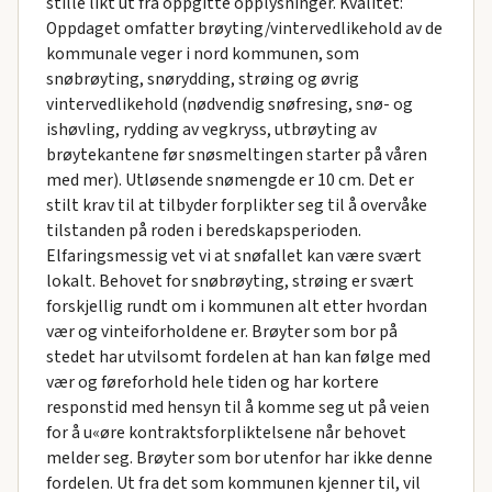
stille likt ut fra oppgitte opplysninger. Kvalitet:
Oppdaget omfatter brøyting/vintervedlikehold av de
kommunale veger i nord kommunen, som
snøbrøyting, snørydding, strøing og øvrig
vintervedlikehold (nødvendig snøfresing, snø- og
ishøvling, rydding av vegkryss, utbrøyting av
brøytekantene før snøsmeltingen starter på våren
med mer). Utløsende snømengde er 10 cm. Det er
stilt krav til at tilbyder forplikter seg til å overvåke
tilstanden på roden i beredskapsperioden.
Elfaringsmessig vet vi at snøfallet kan være svært
lokalt. Behovet for snøbrøyting, strøing er svært
forskjellig rundt om i kommunen alt etter hvordan
vær og vinteiforholdene er. Brøyter som bor på
stedet har utvilsomt fordelen at han kan følge med
vær og føreforhold hele tiden og har kortere
responstid med hensyn til å komme seg ut på veien
for å u«øre kontraktsforpliktelsene når behovet
melder seg. Brøyter som bor utenfor har ikke denne
fordelen. Ut fra det som kommunen kjenner til, vil