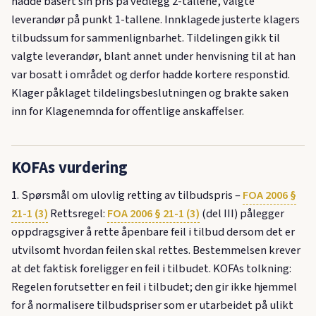
hadde basert sin pris på vedlegg 2-tallene, valgte
leverandør på punkt 1-tallene. Innklagede justerte klagers
tilbudssum for sammenlignbarhet. Tildelingen gikk til
valgte leverandør, blant annet under henvisning til at han
var bosatt i området og derfor hadde kortere responstid.
Klager påklaget tildelingsbeslutningen og brakte saken
inn for Klagenemnda for offentlige anskaffelser.
KOFAs vurdering
1. Spørsmål om ulovlig retting av tilbudspris –
FOA 2006 §
21-1 (3)
Rettsregel:
FOA 2006 § 21-1 (3)
(del III) pålegger
oppdragsgiver å rette åpenbare feil i tilbud dersom det er
utvilsomt hvordan feilen skal rettes. Bestemmelsen krever
at det faktisk foreligger en feil i tilbudet. KOFAs tolkning:
Regelen forutsetter en feil i tilbudet; den gir ikke hjemmel
for å normalisere tilbudspriser som er utarbeidet på ulikt