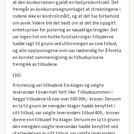
at den konkurransen gjaldt en fastpriskontrakt. Det
fremgår av konkurransegrunnlaget at strekningene i
rodene ikke er kontrollmålt, og at det tas forbehold
om avvik. Videre ble det bedt om at det ble oppgitt
enhetspriser for justering av nøyaktige lengder. Det
var ingen tvil om hvilke forutsetninger tilbyderne
hadde lagt til grunn ved utformingen av sine tilbud,
og alle opplysningene som var nødvendig for å foreta
en korrekt sammenligning av tilbudsprisene
fremgikk av tilbudene.
(21)
Prismessig var tilbudene fra klager og valgte
leverandør tilnærmet helt like. Tilbudssummen i
begge tilbudene lå noe over 500 000,- kroner. Dersom
en la til grunn de mengder klager hadde benyttet i
sitt tilbud, var valgte leverandørs tilbud 400,- kroner
dyrere enn tilbudet fra klager. Dersom en la til grunn
den mengden valgte leverandør hadde benyttet ved
utarbeidelsen av sitt tilbud, var valgte leverandørs