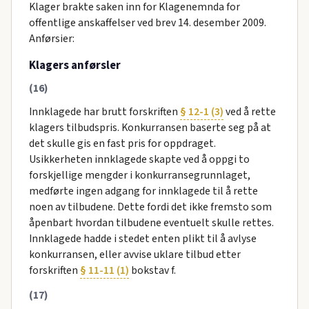
Klager brakte saken inn for Klagenemnda for
offentlige anskaffelser ved brev 14. desember 2009.
Anførsier:
Klagers anførsler
(16)
Innklagede har brutt forskriften
§ 12-1 (3)
ved å rette
klagers tilbudspris. Konkurransen baserte seg på at
det skulle gis en fast pris for oppdraget.
Usikkerheten innklagede skapte ved å oppgi to
forskjellige mengder i konkurransegrunnlaget,
medførte ingen adgang for innklagede til å rette
noen av tilbudene. Dette fordi det ikke fremsto som
åpenbart hvordan tilbudene eventuelt skulle rettes.
Innklagede hadde i stedet enten plikt til å avlyse
konkurransen, eller avvise uklare tilbud etter
forskriften
§ 11-11 (1)
bokstav f.
(17)