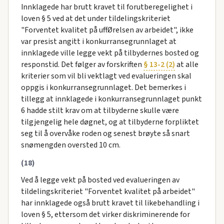
Innklagede har brutt kravet til forutberegelighet i
loven § 5 ved at det under tildelingskriteriet
"Forventet kvalitet på uffØrelsen av arbeidet", ikke
var presist angitt i konkurransegrunnlaget at
innklagede ville legge vekt på tilbydernes bosted og
responstid. Det følger av forskriften
§ 13-2 (2)
at alle
kriterier som vil bli vektlagt ved evalueringen skal
oppgis i konkurransegrunnlaget. Det bemerkes i
tillegg at innklagede i konkurransegrunnlaget punkt
6 hadde stilt krav om at tilbyderne skulle være
tilgjengelig hele døgnet, og at tilbyderne forpliktet
seg til å overvåke roden og senest brøyte så snart
snømengden oversted 10 cm.
(18)
Ved å legge vekt på bosted ved evalueringen av
tildelingskriteriet "Forventet kvalitet på arbeidet"
har innklagede også brutt kravet til likebehandling i
loven § 5, ettersom det virker diskriminerende for