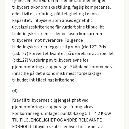
tjenesten. Man vurderer i denne sammenhengen
tilbyders økonomiske stilling, faglig kompetanse,
effektivitet, erfaring, pålitelighet og teknisk
kapasitet. Tilbydere som anses egnet iht
utvelgelseskriteriene får vurdert sine tilbud iht
tildelingskriteriene. I denne fasen konkurrerer
tilbyderne mot hverandre. Følgende
tildelingskriterier legges til grunn: (cid:127) Pris
(cid:127) Forventet kvalitet på u«ørelsen av arbeidet
(cid:127) Vurdering av tilbyders evne for
gjennomføring av oppdraget Skånland kommune vil
innstille på det økonomisk mest fordelaktige
tilbudet iht tildelingskriteriene"
(4)
Krav til tilbydernes tilgjengelighet ved
gjennomføring av oppdraget fremgikk av
konkurransegrunnlaget punkt 4.2 og 5.1: "4.2 KRAV
TIL TILGJENGELIGHET OG ANDRE RELEVANTE
FORHOLD Tilbyder skal til enhver tid i løpet av