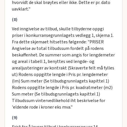
hvorvidt de skal brøytes eller ikke. Dette er pr. dato
uavklart."
(8)
Ved inngivelse av tilbud, skulle tilbyderne oppgi
priser i konkurransegrunnlagets vedlegg 1, skjema 1.
Fra dette skjemaet hitsettes følgende: "PRISER
Angivelse av total tilbudssum fordelt på rodens
beskaffenhet. De summer som angis for lengdemeter
og areal i tabell 1, benyttes ved lengde- og
arealjusteringer av kontrakt (Skraverte felt må fylles
ut) Rodens oppgitte lengde i Pris pr. lengdemeter
(lm) Sum meter (Se tilbudsgrunnlagets kapittel 1)
Rodens oppgitte lengde i Pris pr. kvadratmeter (m2)
Sum meter (Se tilbudsgrunnlagets kapittel 1)
Tilbudssum vintervedlikehold iht beskrivelse for
'eldende rode i kroner eks mva."
(9)
Frist for å levere tilbud i konkurransen var 14.