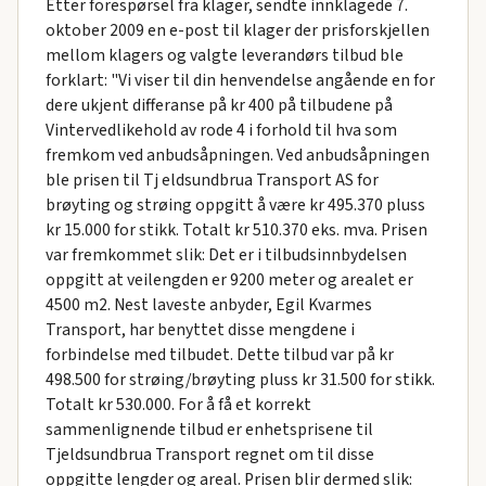
Etter forespørsel fra klager, sendte innklagede 7.
oktober 2009 en e-post til klager der prisforskjellen
mellom klagers og valgte leverandørs tilbud ble
forklart: "Vi viser til din henvendelse angående en for
dere ukjent differanse på kr 400 på tilbudene på
Vintervedlikehold av rode 4 i forhold til hva som
fremkom ved anbudsåpningen. Ved anbudsåpningen
ble prisen til Tj eldsundbrua Transport AS for
brøyting og strøing oppgitt å være kr 495.370 pluss
kr 15.000 for stikk. Totalt kr 510.370 eks. mva. Prisen
var fremkommet slik: Det er i tilbudsinnbydelsen
oppgitt at veilengden er 9200 meter og arealet er
4500 m2. Nest laveste anbyder, Egil Kvarmes
Transport, har benyttet disse mengdene i
forbindelse med tilbudet. Dette tilbud var på kr
498.500 for strøing/brøyting pluss kr 31.500 for stikk.
Totalt kr 530.000. For å få et korrekt
sammenlignende tilbud er enhetsprisene til
Tjeldsundbrua Transport regnet om til disse
oppgitte lengder og areal. Prisen blir dermed slik: