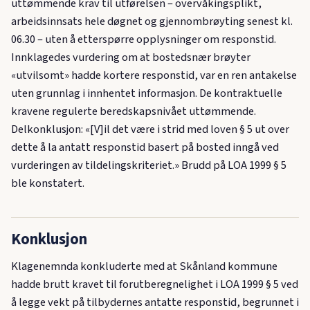
uttømmende krav til utførelsen – overvåkingsplikt,
arbeidsinnsats hele døgnet og gjennombrøyting senest kl.
06.30 – uten å etterspørre opplysninger om responstid.
Innklagedes vurdering om at bostedsnær brøyter
«utvilsomt» hadde kortere responstid, var en ren antakelse
uten grunnlag i innhentet informasjon. De kontraktuelle
kravene regulerte beredskapsnivået uttømmende.
Delkonklusjon: «[V]il det være i strid med loven § 5 ut over
dette å la antatt responstid basert på bosted inngå ved
vurderingen av tildelingskriteriet.» Brudd på LOA 1999 § 5
ble konstatert.
Konklusjon
Klagenemnda konkluderte med at Skånland kommune
hadde brutt kravet til forutberegnelighet i LOA 1999 § 5 ved
å legge vekt på tilbydernes antatte responstid, begrunnet i