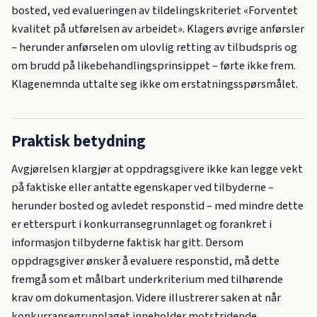
bosted, ved evalueringen av tildelingskriteriet «Forventet
kvalitet på utførelsen av arbeidet». Klagers øvrige anførsler
– herunder anførselen om ulovlig retting av tilbudspris og
om brudd på likebehandlingsprinsippet – førte ikke frem.
Klagenemnda uttalte seg ikke om erstatningsspørsmålet.
Praktisk betydning
Avgjørelsen klargjør at oppdragsgivere ikke kan legge vekt
på faktiske eller antatte egenskaper ved tilbyderne –
herunder bosted og avledet responstid – med mindre dette
er etterspurt i konkurransegrunnlaget og forankret i
informasjon tilbyderne faktisk har gitt. Dersom
oppdragsgiver ønsker å evaluere responstid, må dette
fremgå som et målbart underkriterium med tilhørende
krav om dokumentasjon. Videre illustrerer saken at når
konkurransegrunnlaget inneholder motstridende