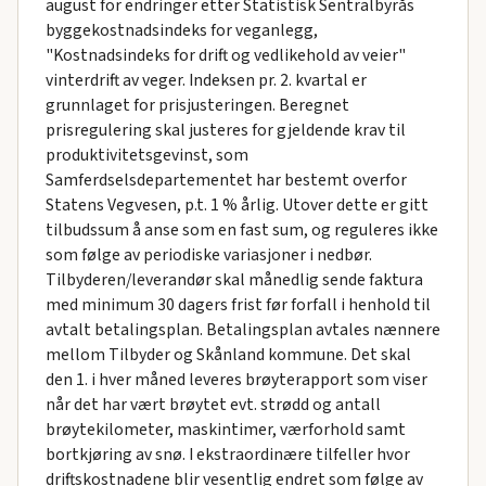
august for endringer etter Statistisk Sentralbyrås
byggekostnadsindeks for veganlegg,
"Kostnadsindeks for drift og vedlikehold av veier"
vinterdrift av veger. Indeksen pr. 2. kvartal er
grunnlaget for prisjusteringen. Beregnet
prisregulering skal justeres for gjeldende krav til
produktivitetsgevinst, som
Samferdselsdepartementet har bestemt overfor
Statens Vegvesen, p.t. 1 % årlig. Utover dette er gitt
tilbudssum å anse som en fast sum, og reguleres ikke
som følge av periodiske variasjoner i nedbør.
Tilbyderen/leverandør skal månedlig sende faktura
med minimum 30 dagers frist før forfall i henhold til
avtalt betalingsplan. Betalingsplan avtales nænnere
mellom Tilbyder og Skånland kommune. Det skal
den 1. i hver måned leveres brøyterapport som viser
når det har vært brøytet evt. strødd og antall
brøytekilometer, maskintimer, værforhold samt
bortkjøring av snø. I ekstraordinære tilfeller hvor
driftskostnadene blir vesentlig endret som følge av