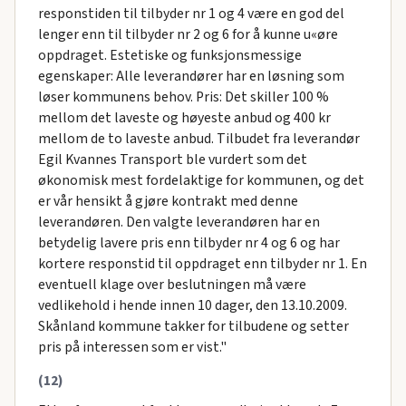
responstiden til tilbyder nr 1 og 4 være en god del
lenger enn til tilbyder nr 2 og 6 for å kunne u«øre
oppdraget. Estetiske og funksjonsmessige
egenskaper: Alle leverandører har en løsning som
løser kommunens behov. Pris: Det skiller 100 %
mellom det laveste og høyeste anbud og 400 kr
mellom de to laveste anbud. Tilbudet fra leverandør
Egil Kvannes Transport ble vurdert som det
økonomisk mest fordelaktige for kommunen, og det
er vår hensikt å gjøre kontrakt med denne
leverandøren. Den valgte leverandøren har en
betydelig lavere pris enn tilbyder nr 4 og 6 og har
kortere responstid til oppdraget enn tilbyder nr 1. En
eventuell klage over beslutningen må være
vedlikehold i hende innen 10 dager, den 13.10.2009.
Skånland kommune takker for tilbudene og setter
pris på interessen som er vist."
(12)