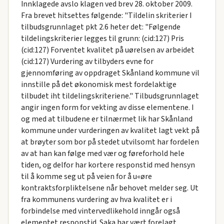
Innklagede avslo klagen ved brev 28. oktober 2009.
Fra brevet hitsettes følgende: "Tildelin skriterier I
tilbudsgrunnlaget pkt 2.6 heter det: "Følgende
tildelingskriterier legges til grunn: (cid:127) Pris
(cid:127) Forventet kvalitet på uørelsen av arbeidet
(cid:127) Vurdering av tilbyders evne for
gjennomføring av oppdraget Skånland kommune vil
innstille på det økonomisk mest fordelaktige
tilbudet iht tildelingskriteriene." Tilbudsgrunnlaget
angir ingen form for vekting av disse elementene. I
og med at tilbudene er tilnærmet lik har Skånland
kommune under vurderingen av kvalitet lagt vekt på
at brøyter som bor på stedet utvilsomt har fordelen
av at han kan følge med vær og føreforhold hele
tiden, og delfor har kortere responstid med hensyn
til å komme seg ut på veien for å u«øre
kontraktsforpliktelsene når behovet melder seg. Ut
fra kommunens vurdering av hva kvalitet er i
forbindelse med vintervedlikehold inngår også
elementet responstid. Saka har vært forelagt