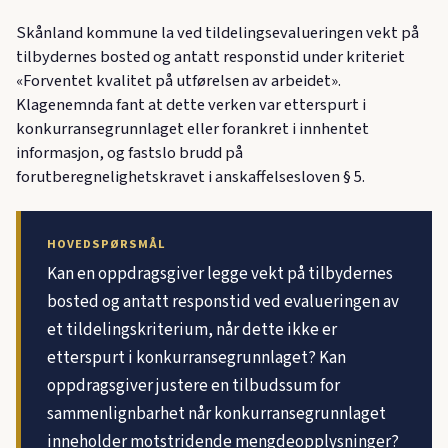
Skånland kommune la ved tildelingsevalueringen vekt på
tilbydernes bosted og antatt responstid under kriteriet
«Forventet kvalitet på utførelsen av arbeidet».
Klagenemnda fant at dette verken var etterspurt i
konkurransegrunnlaget eller forankret i innhentet
informasjon, og fastslo brudd på
forutberegnelighetskravet i anskaffelsesloven § 5.
HOVEDSPØRSMÅL
Kan en oppdragsgiver legge vekt på tilbydernes
bosted og antatt responstid ved evalueringen av
et tildelingskriterium, når dette ikke er
etterspurt i konkurransegrunnlaget? Kan
oppdragsgiver justere en tilbudssum for
sammenlignbarhet når konkurransegrunnlaget
inneholder motstridende mengdeopplysninger?