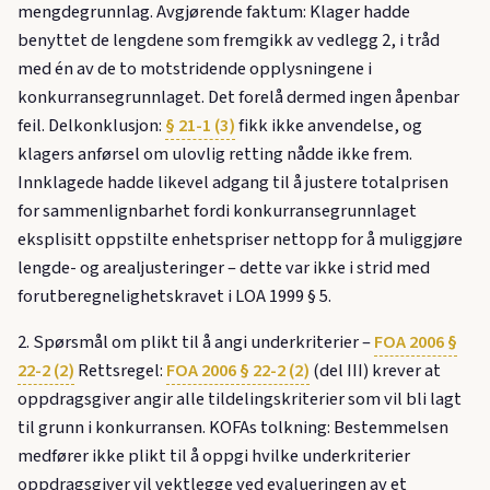
mengdegrunnlag. Avgjørende faktum: Klager hadde
benyttet de lengdene som fremgikk av vedlegg 2, i tråd
med én av de to motstridende opplysningene i
konkurransegrunnlaget. Det forelå dermed ingen åpenbar
feil. Delkonklusjon:
§ 21-1 (3)
fikk ikke anvendelse, og
klagers anførsel om ulovlig retting nådde ikke frem.
Innklagede hadde likevel adgang til å justere totalprisen
for sammenlignbarhet fordi konkurransegrunnlaget
eksplisitt oppstilte enhetspriser nettopp for å muliggjøre
lengde- og arealjusteringer – dette var ikke i strid med
forutberegnelighetskravet i LOA 1999 § 5.
2. Spørsmål om plikt til å angi underkriterier –
FOA 2006 §
22-2 (2)
Rettsregel:
FOA 2006 § 22-2 (2)
(del III) krever at
oppdragsgiver angir alle tildelingskriterier som vil bli lagt
til grunn i konkurransen. KOFAs tolkning: Bestemmelsen
medfører ikke plikt til å oppgi hvilke underkriterier
oppdragsgiver vil vektlegge ved evalueringen av et