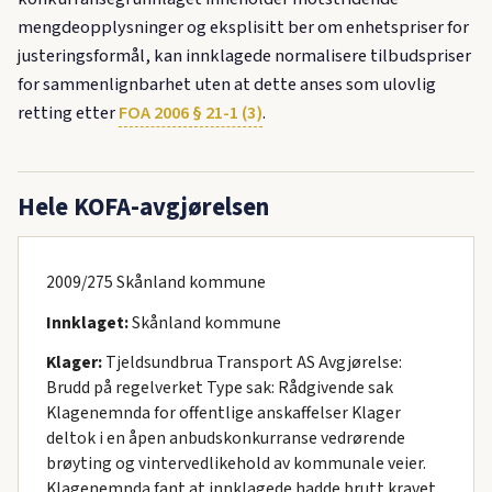
mengdeopplysninger og eksplisitt ber om enhetspriser for
justeringsformål, kan innklagede normalisere tilbudspriser
for sammenlignbarhet uten at dette anses som ulovlig
retting etter
FOA 2006 § 21-1 (3)
.
Hele KOFA-avgjørelsen
2009/275 Skånland kommune
Innklaget:
Skånland kommune
Klager:
Tjeldsundbrua Transport AS Avgjørelse:
Brudd på regelverket Type sak: Rådgivende sak
Klagenemnda for offentlige anskaffelser Klager
deltok i en åpen anbudskonkurranse vedrørende
brøyting og vintervedlikehold av kommunale veier.
Klagenemnda fant at innklagede hadde brutt kravet