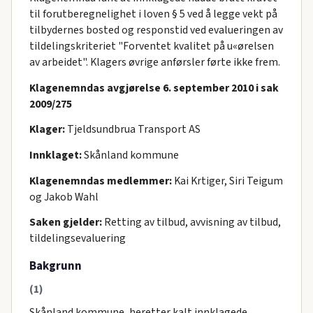
til forutberegnelighet i loven § 5 ved å legge vekt på
tilbydernes bosted og responstid ved evalueringen av
tildelingskriteriet "Forventet kvalitet på u«ørelsen
av arbeidet". Klagers øvrige anførsler førte ikke frem.
Klagenemndas avgjørelse 6. september 2010 i sak
2009/275
Klager:
Tjeldsundbrua Transport AS
Innklaget:
Skånland kommune
Klagenemndas medlemmer:
Kai Krtiger, Siri Teigum
og Jakob Wahl
Saken gjelder:
Retting av tilbud, avvisning av tilbud,
tildelingsevaluering
Bakgrunn
(1)
Skånland kommune, heretter kalt innklagede,