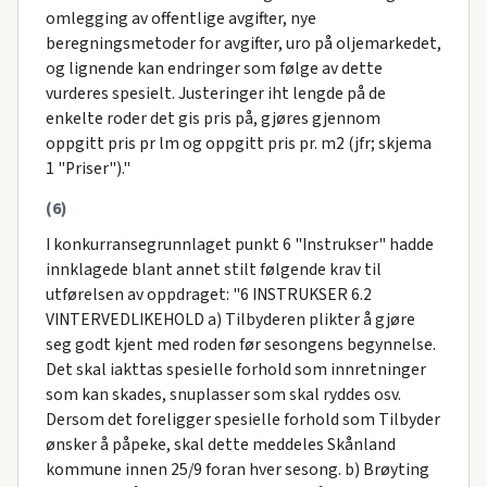
omlegging av offentlige avgifter, nye
beregningsmetoder for avgifter, uro på oljemarkedet,
og lignende kan endringer som følge av dette
vurderes spesielt. Justeringer iht lengde på de
enkelte roder det gis pris på, gjøres gjennom
oppgitt pris pr lm og oppgitt pris pr. m2 (jfr; skjema
1 "Priser")."
(6)
I konkurransegrunnlaget punkt 6 "Instrukser" hadde
innklagede blant annet stilt følgende krav til
utførelsen av oppdraget: "6 INSTRUKSER 6.2
VINTERVEDLIKEHOLD a) Tilbyderen plikter å gjøre
seg godt kjent med roden før sesongens begynnelse.
Det skal iakttas spesielle forhold som innretninger
som kan skades, snuplasser som skal ryddes osv.
Dersom det foreligger spesielle forhold som Tilbyder
ønsker å påpeke, skal dette meddeles Skånland
kommune innen 25/9 foran hver sesong. b) Brøyting