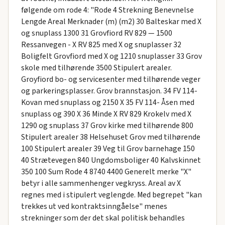
følgende om rode 4: "Rode 4 Strekning Benevnelse
Lengde Areal Merknader (m) (m2) 30 Balteskar med X
og snuplass 1300 31 Grovfiord RV 829 — 1500
Ressanvegen - X RV 825 med X og snuplasser 32
Boligfelt Grovfiord med X og 1210 snuplasser 33 Grov
skole med tilhørende 3500 Stipulert arealer.
Groyfiord bo- og servicesenter med tilhørende veger
og parkeringsplasser. Grov brannstasjon. 34 FV 114-
Kovan med snuplass og 2150 X 35 FV 114- Åsen med
snuplass og 390 X 36 Minde X RV 829 Krokelv med X
1290 og snuplass 37 Grov kirke med tilhørende 800
Stipulert arealer 38 Helsehuset Grov med tilhørende
100 Stipulert arealer 39 Veg til Grov barnehage 150
40 Strætevegen 840 Ungdomsboliger 40 Kalvskinnet
350 100 Sum Rode 4 8740 4400 Generelt merke "X"
betyr i alle sammenhenger vegkryss. Areal av X
regnes med i stipulert veglengde. Med begrepet "kan
trekkes ut ved kontraktsinngåelse" menes
strekninger som der det skal politisk behandles