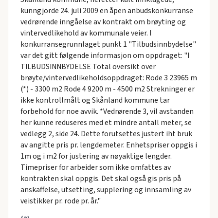
kunngjorde 24. juli 2009 en åpen anbudskonkurranse
vedrørende inngåelse av kontrakt om brøyting og
vintervedlikehold av kommunale veier. I
konkurransegrunnlaget punkt 1 "Tilbudsinnbydelse"
var det gitt følgende informasjon om oppdraget: "I
TILBUDSINNBYDELSE Total oversikt over
brøyte/vintervedlikeholdsoppdraget: Rode 3 23965 m
(*) - 3300 m2 Rode 4 9200 m - 4500 m2 Strekninger er
ikke kontrollmålt og Skånland kommune tar
forbehold for noe avvik. *Vedrørende 3, vil avstanden
her kunne reduseres med et mindre antall meter, se
vedlegg 2, side 24. Dette forutsettes justert iht bruk
av angitte pris pr. lengdemeter. Enhetspriser oppgis i
1m og i m2 for justering av nøyaktige lengder.
Timepriser for arbeider som ikke omfattes av
kontrakten skal oppgis. Det skal også gis pris på
anskaffelse, utsetting, supplering og innsamling av
veistikker pr. rode pr. år."