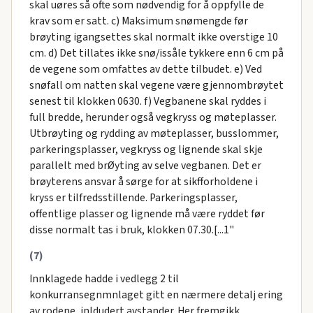
skal uøres så ofte som nødvendig for å oppfylle de
krav som er satt. c) Maksimum snømengde før
brøyting igangsettes skal normalt ikke overstige 10
cm. d) Det tillates ikke snø/issåle tykkere enn 6 cm på
de vegene som omfattes av dette tilbudet. e) Ved
snøfall om natten skal vegene være gjennombrøytet
senest til klokken 0630. f) Vegbanene skal ryddes i
full bredde, herunder også vegkryss og møteplasser.
Utbrøyting og rydding av møteplasser, busslommer,
parkeringsplasser, vegkryss og lignende skal skje
parallelt med brØyting av selve vegbanen. Det er
brøyterens ansvar å sørge for at sikfforholdene i
kryss er tilfredsstillende. Parkeringsplasser,
offentlige plasser og lignende må være ryddet før
disse normalt tas i bruk, klokken 07.30.[...1"
(7)
Innklagede hadde i vedlegg 2 til
konkurransegnmnlaget gitt en nærmere detalj ering
av rodene, inldudert avstander. Her fremgikk