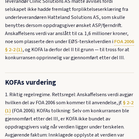
leverandør Clinic Solutions AS måtte avvises fordi
selskapet ikke hadde fremlagt forpliktelseserklæring fra
underleverandøren Hatteland Solutions AS, som skulle
benyttes dersom oppdragsgiver ønsket ASP/fjerndrift.
Anskaffelsens verdi var anslått til ca. 1,6 millioner kroner,
noe som plasserte den under EØS-terskelverdien i
FOA 2006
§ 2-2 (1)
, og KOFA la derfor del II til grunn — til tross for at
konkurransen opprinnelig var gjennomført etter del III.
KOFAs vurdering
1. Riktig regelregime. Rettsregel: Anskaffelsens verdi avgjør
hvilken del av FOA 2006 som kommer til anvendelse, jf.
§ 2-2
(1)
(FOA 2006). KOFAs tolkning: Selv om konkurransen ble
gjennomført etter del III, er KOFA ikke bundet av
oppdragsgivers valg når verdien ligger under terskelen.
Avgjørende faktum: Innklagede opplyste at verdien var