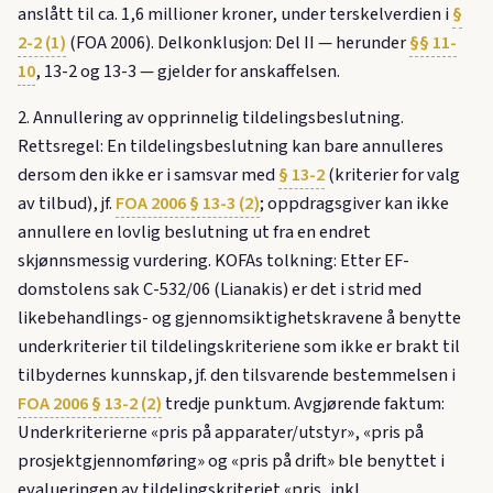
anslått til ca. 1,6 millioner kroner, under terskelverdien i
§
2-2 (1)
(FOA 2006). Delkonklusjon: Del II — herunder
§§ 11-
10
, 13-2 og 13-3 — gjelder for anskaffelsen.
2. Annullering av opprinnelig tildelingsbeslutning.
Rettsregel: En tildelingsbeslutning kan bare annulleres
dersom den ikke er i samsvar med
§ 13-2
(kriterier for valg
av tilbud), jf.
FOA 2006 § 13-3 (2)
; oppdragsgiver kan ikke
annullere en lovlig beslutning ut fra en endret
skjønnsmessig vurdering. KOFAs tolkning: Etter EF-
domstolens sak C-532/06 (Lianakis) er det i strid med
likebehandlings- og gjennomsiktighetskravene å benytte
underkriterier til tildelingskriteriene som ikke er brakt til
tilbydernes kunnskap, jf. den tilsvarende bestemmelsen i
FOA 2006 § 13-2 (2)
tredje punktum. Avgjørende faktum:
Underkriterierne «pris på apparater/utstyr», «pris på
prosjektgjennomføring» og «pris på drift» ble benyttet i
evalueringen av tildelingskriteriet «pris, inkl.