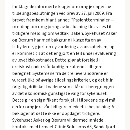
Innklagede informerte klager om omgjøringen av
tildelingsbeslutningen ved brev av 27. juli 2009. Fra
brevet fremkom blant annet: "Pasientterminaler —
m elding om omgjoring av beslutning Det vises til
tidligere melding om vedtak i saken. Sykehuset Asker
og Bærum har med bakgrunn i klage fta en av
tilbyderne, gjort en ny vurdering av anskaffelsen, og
er kommet til at det er gjort en feil under evaluering
av levetidskostnader. Dette gjør at forskjell i
driftskostnader slår kraftigere ut enn tidligere
beregnet. Systemene fra de tre leverandørene er
vurdert likt på øvrige tildelingskriterier, og det blir
følgelig driftskostnadene som slår ut i beregningen
av det økonomisk gunstigste valg for sykehuset.
Dette gir en signifikant forskjell i tilbudene og vi må
derfor omgjøre vår tidligere meddelte beslutning. Vi
beklager at dette ikke er oppdaget tidligere.
Sykehuset Asker og Bærum vil dermed innlede
kontakt med firmaet Clinic Solutions AS, Sandefjord