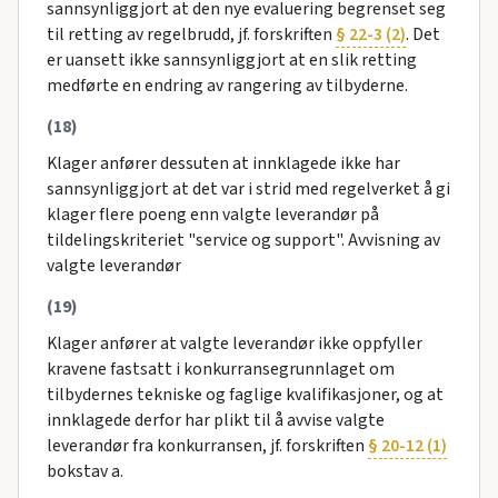
sannsynliggjort at den nye evaluering begrenset seg
til retting av regelbrudd, jf. forskriften
§ 22-3 (2)
. Det
er uansett ikke sannsynliggjort at en slik retting
medførte en endring av rangering av tilbyderne.
(18)
Klager anfører dessuten at innklagede ikke har
sannsynliggjort at det var i strid med regelverket å gi
klager flere poeng enn valgte leverandør på
tildelingskriteriet "service og support". Avvisning av
valgte leverandør
(19)
Klager anfører at valgte leverandør ikke oppfyller
kravene fastsatt i konkurransegrunnlaget om
tilbydernes tekniske og faglige kvalifikasjoner, og at
innklagede derfor har plikt til å avvise valgte
leverandør fra konkurransen, jf. forskriften
§ 20-12 (1)
bokstav a.