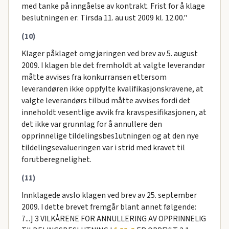
med tanke på inngåelse av kontrakt. Frist for å klage
beslutningen er: Tirsda 11. au ust 2009 kl. 12.00."
(10)
Klager påklaget omgjøringen ved brev av 5. august
2009. I klagen ble det fremholdt at valgte leverandør
måtte avvises fra konkurransen ettersom
leverandøren ikke oppfylte kvalifikasjonskravene, at
valgte leverandørs tilbud måtte avvises fordi det
inneholdt vesentlige avvik fra kravspesifikasjonen, at
det ikke var grunnlag for å annullere den
opprinnelige tildelingsbes1utningen og at den nye
tildelingsevalueringen var i strid med kravet til
forutberegnelighet.
(11)
Innklagede avslo klagen ved brev av 25. september
2009. I dette brevet fremgår blant annet følgende:
7...] 3 VILKÅRENE FOR ANNULLERING AV OPPRINNELIG