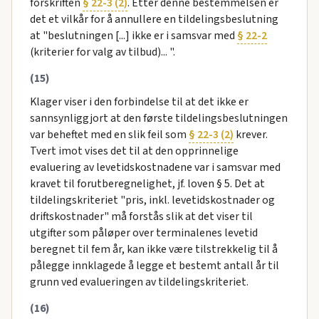
forskriften
§ 22-3 (2)
. Etter denne bestemmelsen er
det et vilkår for å annullere en tildelingsbeslutning
at "beslutningen [...] ikke er i samsvar med
§ 22-2
(kriterier for valg av tilbud)... ".
(15)
Klager viser i den forbindelse til at det ikke er
sannsynliggjort at den første tildelingsbeslutningen
var beheftet med en slik feil som
§ 22-3 (2)
krever.
Tvert imot vises det til at den opprinnelige
evaluering av levetidskostnadene var i samsvar med
kravet til forutberegnelighet, jf. loven § 5. Det at
tildelingskriteriet "pris, inkl. levetidskostnader og
driftskostnader" må forstås slik at det viser til
utgifter som påløper over terminalenes levetid
beregnet til fem år, kan ikke være tilstrekkelig til å
pålegge innklagede å legge et bestemt antall år til
grunn ved evalueringen av tildelingskriteriet.
(16)