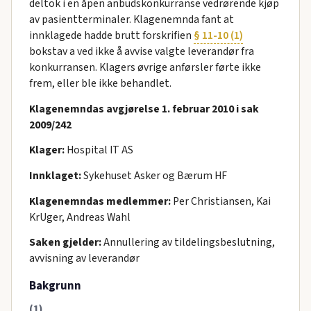
deltok i en åpen anbudskonkurranse vedrørende kjøp
av pasientterminaler. Klagenemnda fant at
innklagede hadde brutt forskrifien
§ 11-10 (1)
bokstav a ved ikke å avvise valgte leverandør fra
konkurransen. Klagers øvrige anførsler førte ikke
frem, eller ble ikke behandlet.
Klagenemndas avgjørelse 1. februar 2010 i sak
2009/242
Klager:
Hospital IT AS
Innklaget:
Sykehuset Asker og Bærum HF
Klagenemndas medlemmer:
Per Christiansen, Kai
KrUger, Andreas Wahl
Saken gjelder:
Annullering av tildelingsbeslutning,
avvisning av leverandør
Bakgrunn
(1)