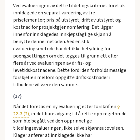
Ved evalueringen av dette tildelingskriteriet foretok
innldagede en separat vurdering av tre
priselementer; pris på utstyret, drift av utstyret og
kostnad for prosjektgjennomføring. Det ligger
innenfor innklagedes innkjøpsfaglige skjønn å
benytte denne metoden. Ved en slik
evalueringsmetode har det ikke betydning for
poengsettingen om det legges til grunn ett eller
flere år ved evalueringen av drifts- og
levetidskostnadene. Dette fordi den forholdsmessige
forskjellen mellom oppgitte driftskostnader i
tilbudene vil være den samme..
(17)
Når det foretas en ny evaluering etter forskriften
§
22-3 (2)
, er det bare adgang til å rette opp regelbrudd
som ble begått ved den opprinnelige
tildelingsevalueringen, ikke selve skjønnsutøvelsen.
Klager anfører at innklagede ikke har