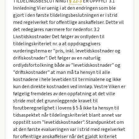
TILDELINGSBESLUTNING I
§ 22-3
ER OPPFYLT 3.1
Innledning Vi er uenig i at den endringen som ble
gjort i den første tildelingsbeslutningen er i strid
med regelverket for offentlige anskaffelser. Dette vil
det redegjøres nærmere for nedenfor. 3.2
Livstidskostnader Det følger av ordlyden til
tildelingskriteriet nr. a at oppdragsgivers
vurderingstema er "pris, inkl. levetidskostnader og
drifiskostnader". Det følger av en naturlig
ordlydsfortolkning både av "levetidskostnader" og
"driftskostnader" at man må ta hensyn til alle
kostnadene i hele levetiden til terminalene og ikke
kun den direkte kostnaden ved innløp. Vestre Viken er
følgelig fremdeles av den oppfatning at det ville
stride mot det grunnleggende kravet til
forutberegnelighet i lovens § 5 å ikke ta hensyn til
tidsaspektet når tildelingskriteriet blant annet var
oppstilt som "levetidskostnader". Standpunktet om
at den første evalueringen var i strid med regelverket
for offentlige anskaffelser når det gjaldt kriteriet