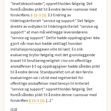
"levetidskostnader", opprettholdes følgelig. Det
forelå således plikt til å endre denne i samsvar med
forskriftens
§ 22-3 (2)
. 3.3 Endring av
tildelingskriteriet "service og support" Det følger
direkte av ordlyden til tildelingskriteriet "service og
support" at man må vektlegge leverandørens
"service og support". Dette hadde oppdragsgiver ikke
gjort når man kun hadde vektlagt hvordan
installasjonsoppgaven ville bli løst. En slik
evaluering bryter følgelig mot det grunnleggende
kravet til forutberegnelighet i lov om offentlige
anskaffelser § 5 og oppdragsgiver hadde således plikt
til å endre denne. Standpunktet om at den første
evalueringen var i strid med regelverket for
offentlige anskaffelser med hensyn til kriteriet
"service og support" opprettholdes følgelig. Det
forelå således plikt til å endre denne i samsvar med
forskriften
§ 22-3 (2)
. [...1"
(12)