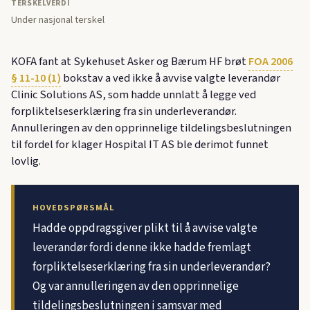
TERSKELVERDI
Under nasjonal terskel
KOFA fant at Sykehuset Asker og Bærum HF brøt
FOA 2006
§ 11-10 (1)
bokstav a ved ikke å avvise valgte leverandør
Clinic Solutions AS, som hadde unnlatt å legge ved
forpliktelseserklæring fra sin underleverandør.
Annulleringen av den opprinnelige tildelingsbeslutningen
til fordel for klager Hospital IT AS ble derimot funnet
lovlig.
HOVEDSPØRSMÅL
Hadde oppdragsgiver plikt til å avvise valgte
leverandør fordi denne ikke hadde fremlagt
forpliktelseserklæring fra sin underleverandør?
Og var annulleringen av den opprinnelige
tildelingsbeslutningen i samsvar med