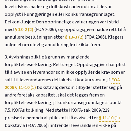
levetidskostnader og driftskostnader» uten at de var
opplyst i kunngjøringen eller konkurransegrunnlaget.
Delkonklusjon: Den opprinnelige evalueringen var i strid
med
§ 13-2 (2)
(FOA 2006), og oppdragsgiver hadde rett til å
annullere beslutningen etter
§ 13-3 (2)
(FOA 2006). Klagers
anførsel om ulovlig annullering førte ikke frem.
3. Avvisningsplikt på grunn av manglende
forpliktelseserklæring. Rettsregel: Oppdragsgiver har plikt
til å avvise en leverandør som ikke oppfyller de krav som er
satt til leverandørenes deltakelse i konkurransen, jf.
FOA
2006 § 11-10 (1)
bokstav a; dersom tilbyder støtter seg på
andre foretaks kapasitet, skal det legges frem en
forpliktelseserklæring, jf. konkurransegrunnlagets punkt
7.5. KOFAs tolkning: Med støtte i KOFA-sak 2009/219
presiserte nemnda at plikten til å avvise etter
§ 11-10 (1)
bokstav a (FOA 2006) inntrer der leverandøren «ikke på