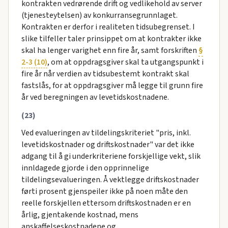
kontrakten vedrørende drift og vedlikehold av server
(tjenesteytelsen) av konkurransegrunnlaget.
Kontrakten er derfor i realiteten tidsubegrenset. I
slike tilfeller taler prinsippet om at kontrakter ikke
skal ha lenger varighet enn fire år, samt forskriften
§
2-3 (10)
, om at oppdragsgiver skal ta utgangspunkt i
fire år når verdien av tidsubestemt kontrakt skal
fastslås, for at oppdragsgiver må legge til grunn fire
år ved beregningen av levetidskostnadene.
(23)
Ved evalueringen av tildelingskriteriet "pris, inkl.
levetidskostnader og driftskostnader" var det ikke
adgang til å gi underkriteriene forskjellige vekt, slik
innldagede gjorde i den opprinnelige
tildelingsevalueringen. Å vektlegge driftskostnader
førti prosent gjenspeiler ikke på noen måte den
reelle forskjellen ettersom driftskostnaden er en
årlig, gjentakende kostnad, mens
anskaffelseskostnadene og