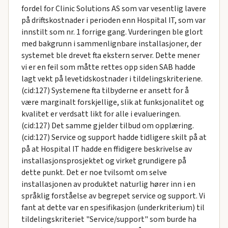
fordel for Clinic Solutions AS som var vesentlig lavere
på driftskostnader i perioden enn Hospital IT, som var
innstilt som nr. 1 forrige gang. Vurderingen ble glort
med bakgrunn i sammenlignbare installasjoner, der
systemet ble drevet fta ekstern server. Dette mener
vi er en feil som måtte rettes opp siden SAB hadde
lagt vekt på levetidskostnader i tildelingskriteriene.
(cid:127) Systemene fta tilbyderne er ansett for å
være marginalt forskjellige, slik at funksjonalitet og
kvalitet er verdsatt likt for alle i evalueringen.
(cid:127) Det samme gjelder tilbud om opplæring.
(cid:127) Service og support hadde tidligere skilt på at
på at Hospital IT hadde en ffidigere beskrivelse av
installasjonsprosjektet og virket grundigere på
dette punkt. Det er noe tvilsomt om selve
installasjonen av produktet naturlig hører inn i en
språklig forståelse av begrepet service og support. Vi
fant at dette var en spesifikasjon (underkriterium) til
tildelingskriteriet "Service/support" som burde ha