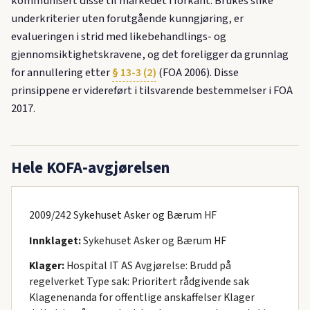
kommunisert disse til markedet i forkant. Brukes slike
underkriterier uten forutgående kunngjøring, er
evalueringen i strid med likebehandlings- og
gjennomsiktighetskravene, og det foreligger da grunnlag
for annullering etter
§ 13-3 (2)
(FOA 2006). Disse
prinsippene er videreført i tilsvarende bestemmelser i FOA
2017.
Hele KOFA-avgjørelsen
2009/242 Sykehuset Asker og Bærum HF
Innklaget:
Sykehuset Asker og Bærum HF
Klager:
Hospital IT AS Avgjørelse: Brudd på
regelverket Type sak: Prioritert rådgivende sak
Klagenenanda for offentlige anskaffelser Klager