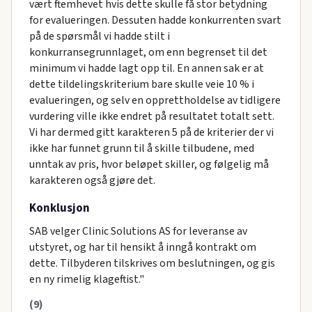
vært ftemhevet hvis dette skulle få stor betydning
for evalueringen. Dessuten hadde konkurrenten svart
på de spørsmål vi hadde stilt i
konkurransegrunnlaget, om enn begrenset til det
minimum vi hadde lagt opp til. En annen sak er at
dette tildelingskriterium bare skulle veie 10 % i
evalueringen, og selv en opprettholdelse av tidligere
vurdering ville ikke endret på resultatet totalt sett.
Vi har dermed gitt karakteren 5 på de kriterier der vi
ikke har funnet grunn til å skille tilbudene, med
unntak av pris, hvor beløpet skiller, og følgelig må
karakteren også gjøre det.
Konklusjon
SAB velger Clinic Solutions AS for leveranse av
utstyret, og har til hensikt å inngå kontrakt om
dette. Tilbyderen tilskrives om beslutningen, og gis
en ny rimelig klageftist."
(9)