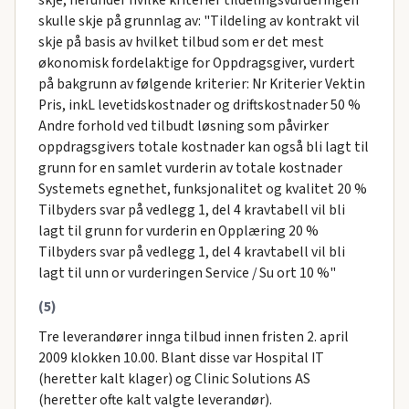
skje, herunder hvilke kriterier tildelingsvurderingen
skulle skje på grunnlag av: "Tildeling av kontrakt vil
skje på basis av hvilket tilbud som er det mest
økonomisk fordelaktige for Oppdragsgiver, vurdert
på bakgrunn av følgende kriterier: Nr Kriterier Vektin
Pris, inkL levetidskostnader og driftskostnader 50 %
Andre forhold ved tilbudt løsning som påvirker
oppdragsgivers totale kostnader kan også bli lagt til
grunn for en samlet vurderin av totale kostnader
Systemets egnethet, funksjonalitet og kvalitet 20 %
Tilbyders svar på vedlegg 1, del 4 kravtabell vil bli
lagt til grunn for vurderin en Opplæring 20 %
Tilbyders svar på vedlegg 1, del 4 kravtabell vil bli
lagt til unn or vurderingen Service / Su ort 10 %"
(5)
Tre leverandører innga tilbud innen fristen 2. april
2009 klokken 10.00. Blant disse var Hospital IT
(heretter kalt klager) og Clinic Solutions AS
(heretter ofte kalt valgte leverandør).