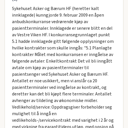
Sykehuset Asker og Bærum HF (heretter kalt
innklagede) kunngjorde 9. februar 2009 en åpen
anbudskonkurranse vedrørende kjøp av
pasientterminaler. InnkIagede er senere blitt en del
av Vestre Viken HF. I konkurransegrunnlaget punkt
5.1 hadde innklagede gitt følgende opplysninger om
hvilke kontrakter som skulle inngås: "5.1 Planlagte
kontrakter Målet med konkurransen er inngåelse av
følgende avtaler: Enkeltkontrakt Det vil bli inngått
avtale om kjøp av pasientterminaler til
pasientsenger ved Sykehuset Asker og Bærum HF.
Antallet er noe usikkert, men vi anslår ca 20
pasientterminaler ved inngåelse av kontrakt, og
deretter kan det bli kjøpt flere terminaler. Antallet
avhenger av tildeling av økonomiske midler.
Vedlikehold/service: Oppdragsgiver forbeholder seg
mulighet til å inngå en
vedlikeholds-/servicekontrakt med varighet i 2 år og
med virkning fra garantitidens utløp, med opsjon på