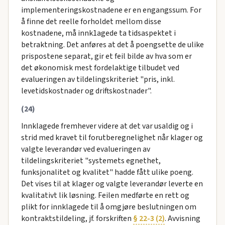
implementeringskostnadene er en engangssum. For
å finne det reelle forholdet mellom disse
kostnadene, må innk1agede ta tidsaspektet i
betraktning. Det anføres at det å poengsette de ulike
prispostene separat, gir et feil bilde av hva som er
det økonomisk mest fordelaktige tilbudet ved
evalueringen av tildelingskriteriet "pris, inkl.
levetidskostnader og driftskostnader".
(24)
Innklagede fremhever videre at det var usaldig og i
strid med kravet til forutberegnelighet når klager og
valgte leverandør ved evalueringen av
tildelingskriteriet "systemets egnethet,
funksjonalitet og kvalitet" hadde fått ulike poeng.
Det vises til at klager og valgte leverandør leverte en
kvalitativt lik løsning. Feilen medførte en rett og
plikt for innklagede til å omgjøre beslutningen om
kontraktstildeling, jf. forskriften
§ 22-3 (2)
. Avvisning