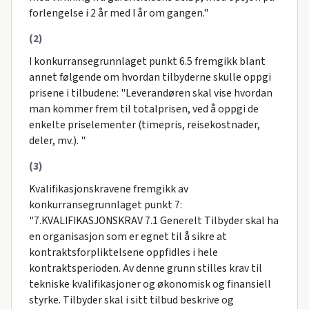
forlengelse i 2 år med I år om gangen."
(2)
I konkurransegrunnlaget punkt 6.5 fremgikk blant
annet følgende om hvordan tilbyderne skulle oppgi
prisene i tilbudene: "Leverandøren skal vise hvordan
man kommer frem til totalprisen, ved å oppgi de
enkelte priselementer (timepris, reisekostnader,
deler, mv.). "
(3)
Kvalifikasjonskravene fremgikk av
konkurransegrunnlaget punkt 7:
"7.KVALIFIKASJONSKRAV 7.1 Generelt Tilbyder skal ha
en organisasjon som er egnet til å sikre at
kontraktsforpliktelsene oppfidles i hele
kontraktsperioden. Av denne grunn stilles krav til
tekniske kvalifikasjoner og økonomisk og finansiell
styrke. Tilbyder skal i sitt tilbud beskrive og