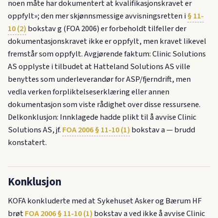
noen måte har dokumentert at kvalifikasjonskravet er
oppfylt»; den mer skjønnsmessige avvisningsretten i
§ 11-
10 (2)
bokstav g (FOA 2006) er forbeholdt tilfeller der
dokumentasjonskravet ikke er oppfylt, men kravet likevel
fremstår som oppfylt. Avgjørende faktum: Clinic Solutions
AS opplyste i tilbudet at Hatteland Solutions AS ville
benyttes som underleverandør for ASP/fjerndrift, men
vedla verken forpliktelseserklæring eller annen
dokumentasjon som viste rådighet over disse ressursene.
Delkonklusjon: Innklagede hadde plikt til å avvise Clinic
Solutions AS, jf.
FOA 2006 § 11-10 (1)
bokstav a — brudd
konstatert.
Konklusjon
KOFA konkluderte med at Sykehuset Asker og Bærum HF
brøt
FOA 2006 § 11-10 (1)
bokstav a ved ikke å avvise Clinic