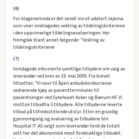
(6)
For klagenemnda er det sendt inn et udatert skjema
som viser innklagedes vekting av tildelingskriteriene
i den opprinnelige tildelingsevalueringen. Her
fremgikk blant annet følgende: "Vekting av
tildelingskriteriene
(7)
Innldagede informerte samtlige tilbydere om valg av
leverandør ved brev av 19. mai 2009. Fra brevet
hitsettes: "Vi viser til åpen anbudskonkurranse
vedrørende kjøp av pasientterminaler til
pasientsenger ved Sykehuset Asker og Bærum HF. Vi
mottok tilbudfra 3 tilbydere. Alle tilbyderne leverte
tilbud på tilfredsstillende utstyr. Etter en grundig
gjennomgang og evaluering av tilbudene blir
Hospital IT AS valgt som leverandør fordi de totalt
sett har det økonomisk mest fordelaktige tilbudet.