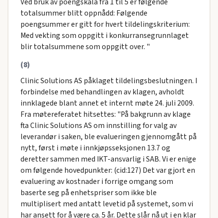
Ved bruk av poengskala fra 1 til 5 er følgende
totalsummer blitt oppnådd: Følgende
poengsummer er gitt for hvert tildelingskriterium:
Med vekting som oppgitt i konkurransegrunnlaget
blir totalsummene som oppgitt over. "
(8)
Clinic Solutions AS påklaget tildelingsbeslutningen. I
forbindelse med behandlingen av klagen, avholdt
innklagede blant annet et internt møte 24. juli 2009.
Fra møtereferatet hitsettes: "På bakgrunn av klage
fta Clinic Solutions AS om innstilling for valg av
leverandør i saken, ble evalueringen gjennomgått på
nytt, først i møte i innkjøpsseksjonen 13.7 og
deretter sammen med IKT-ansvarlig i SAB. Vi er enige
om følgende hovedpunkter: (cid:127) Det var gjort en
evaluering av kostnader i forrige omgang som
baserte seg på enhetspriser som ikke ble
multiplisert med antatt levetid på systemet, som vi
har ansett for å være ca. 5 år. Dette slår nå ut i en klar