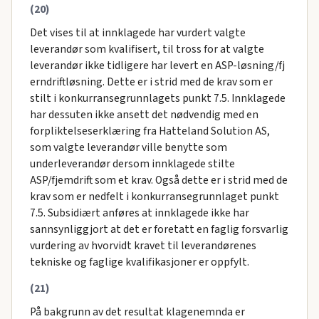
(20)
Det vises til at innklagede har vurdert valgte
leverandør som kvalifisert, til tross for at valgte
leverandør ikke tidligere har levert en ASP-løsning/fj
erndriftløsning. Dette er i strid med de krav som er
stilt i konkurransegrunnlagets punkt 7.5. Innklagede
har dessuten ikke ansett det nødvendig med en
forpliktelseserklæring fra Hatteland Solution AS,
som valgte leverandør ville benytte som
underleverandør dersom innklagede stilte
ASP/fjemdrift som et krav. Også dette er i strid med de
krav som er nedfelt i konkurransegrunnlaget punkt
7.5. Subsidiært anføres at innklagede ikke har
sannsynliggjort at det er foretatt en faglig forsvarlig
vurdering av hvorvidt kravet til leverandørenes
tekniske og faglige kvalifikasjoner er oppfylt.
(21)
På bakgrunn av det resultat klagenemnda er