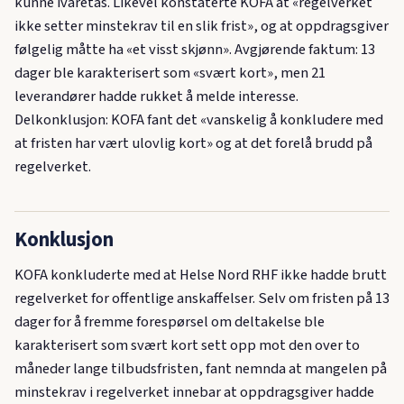
kunne ivaretas. Likevel konstaterte KOFA at «regelverket
ikke setter minstekrav til en slik frist», og at oppdragsgiver
følgelig måtte ha «et visst skjønn». Avgjørende faktum: 13
dager ble karakterisert som «svært kort», men 21
leverandører hadde rukket å melde interesse.
Delkonklusjon: KOFA fant det «vanskelig å konkludere med
at fristen har vært ulovlig kort» og at det forelå brudd på
regelverket.
Konklusjon
KOFA konkluderte med at Helse Nord RHF ikke hadde brutt
regelverket for offentlige anskaffelser. Selv om fristen på 13
dager for å fremme forespørsel om deltakelse ble
karakterisert som svært kort sett opp mot den over to
måneder lange tilbudsfristen, fant nemnda at mangelen på
minstekrav i regelverket innebar at oppdragsgiver hadde