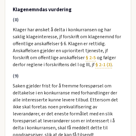
Klagenemndas vurdering
(8)
Klager har ønsket å delta i konkurransen og har
saklig klageinteresse, jf forskrift om klagenemnd for
offentlige anskaffelser § 6. Klagen er rettidig.
Anskaffelsen gjelder en uprioritert tjeneste, jf
forskrift om offentlige anskaffelser
§ 2-5
og følger
derfor reglene i forskriftens del I og III, jf
§ 2-1 (3)
.
(9)
Saken gjelder frist for å fremme forespørsel om
deltakelse i en konkurranse med forhandlinger der
alle interesserte kunne levere tilbud. Ettersom det
ikke skal foretas noen prekvalifisering av
leverandører, er det eneste formålet med en slik
forespørsel at leverandører som er interessert i å
delta i konkurransen, skal få meddelt dette til
oppdragsgiver, slik at de kan få tilsendt