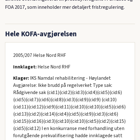
FOA 2017, som inneholder mer detaljert fristregulering.
Hele KOFA-avgjørelsen
2005/207 Helse Nord RHF
Innklaget:
Helse Nord RHF
Klager:
IKS Namdal rehabilitering - Høylandet
Avgjørelse: Ikke brudd på regelverket Type sak:
Rådgivende sak (cid:1)(cid:2)(cid:3)(cid:4)(cid:5)(cid:6)
(cid:5)(cid:7)(cid:6)(cid:8)(cid:3)(cid:9)(cid:9) (cid:10)
(cid:11)(cid:12)(cid:9)(cid:11)(cid:10)(cid:10)(cid:5)(cid:6)
(cid:13)(cid:2)(cid:14)(cid:4)(cid:5)(cid:9)(cid:3)(cid:6)
(cid:15)(cid:16)(cid:3)(cid:10)(cid:10)(cid:5)(cid:2)(cid:15)
(cid:5)(cid:12) I en konkurranse med forhandling uten
forutgående prekvalifisering hadde innklagede satt