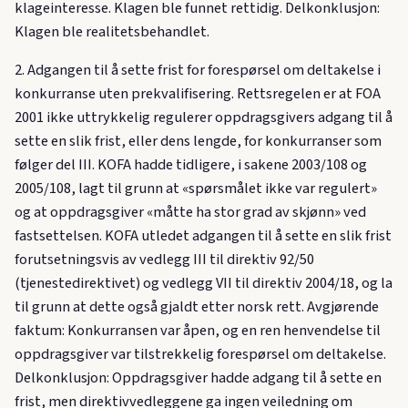
klageinteresse. Klagen ble funnet rettidig. Delkonklusjon:
Klagen ble realitetsbehandlet.
2. Adgangen til å sette frist for forespørsel om deltakelse i
konkurranse uten prekvalifisering. Rettsregelen er at FOA
2001 ikke uttrykkelig regulerer oppdragsgivers adgang til å
sette en slik frist, eller dens lengde, for konkurranser som
følger del III. KOFA hadde tidligere, i sakene 2003/108 og
2005/108, lagt til grunn at «spørsmålet ikke var regulert»
og at oppdragsgiver «måtte ha stor grad av skjønn» ved
fastsettelsen. KOFA utledet adgangen til å sette en slik frist
forutsetningsvis av vedlegg III til direktiv 92/50
(tjenestedirektivet) og vedlegg VII til direktiv 2004/18, og la
til grunn at dette også gjaldt etter norsk rett. Avgjørende
faktum: Konkurransen var åpen, og en ren henvendelse til
oppdragsgiver var tilstrekkelig forespørsel om deltakelse.
Delkonklusjon: Oppdragsgiver hadde adgang til å sette en
frist, men direktivvedleggene ga ingen veiledning om