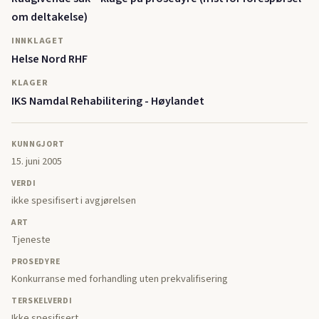
om deltakelse)
INNKLAGET
Helse Nord RHF
KLAGER
IKS Namdal Rehabilitering - Høylandet
KUNNGJORT
15. juni 2005
VERDI
ikke spesifisert i avgjørelsen
ART
Tjeneste
PROSEDYRE
Konkurranse med forhandling uten prekvalifisering
TERSKELVERDI
Ikke spesifisert