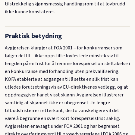
tilstrekkelig skjønnsmessig handlingsrom til at lovbrudd
ikke kunne konstateres.
Praktisk betydning
Avgjørelsen klargjør at FOA 2001 – for konkurranser som
følger del III – ikke oppstilte lovfestede minstekrav til
lengden på en frist for å fremme forespørsel om deltakelse i
en konkurranse med forhandling uten prekvalifisering.
KOFA etablerte at adgangen til å sette en slik frist kan
utledes forutsetningsvis av EU-direktivenes vedlegg, og at
oppdragsgiver har et visst skjønn. Avgjørelsen illustrerer
samtidig at skjønnet ikke er ubegrenset: Jo lengre
tilbudsfristen er i etterkant, desto vanskeligere vil det
være å begrunne en svært kort forespørselsfrist saklig.
Avgjørelsen er avsagt under FOA 2001 og har begrenset
direkte overføringsverdi til prosedyrereglene i FOA 2006 og