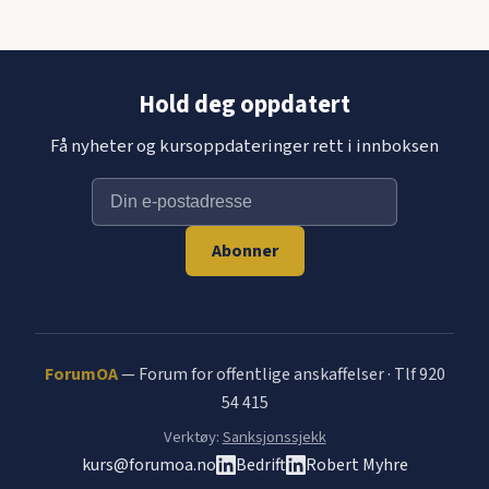
Hold deg oppdatert
Få nyheter og kursoppdateringer rett i innboksen
Abonner
ForumOA
— Forum for offentlige anskaffelser · Tlf 920
54 415
Verktøy:
Sanksjonssjekk
kurs@forumoa.no
Bedrift
Robert Myhre