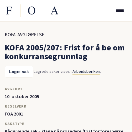
KOFA-AVGJØRELSE
KOFA 2005/207: Frist for å be om
konkurransegrunnlag
Lagrede saker vises i
Arbeidsbenken
.
Lagre sak
AVGJORT
10. oktober 2005
REGELVERK
FOA 2001
SAKSTYPE
Rådgivende sak – klage på prosedyre (frist for forespørsel