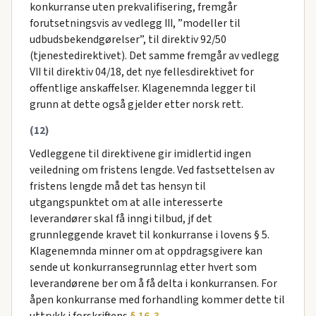
konkurranse uten prekvalifisering, fremgår
forutsetningsvis av vedlegg III, ”modeller til
udbudsbekendgørelser”, til direktiv 92/50
(tjenestedirektivet). Det samme fremgår av vedlegg
VII til direktiv 04/18, det nye fellesdirektivet for
offentlige anskaffelser. Klagenemnda legger til
grunn at dette også gjelder etter norsk rett.
(12)
Vedleggene til direktivene gir imidlertid ingen
veiledning om fristens lengde. Ved fastsettelsen av
fristens lengde må det tas hensyn til
utgangspunktet om at alle interesserte
leverandører skal få inngi tilbud, jf det
grunnleggende kravet til konkurranse i lovens § 5.
Klagenemnda minner om at oppdragsgivere kan
sende ut konkurransegrunnlag etter hvert som
leverandørene ber om å få delta i konkurransen. For
åpen konkurranse med forhandling kommer dette til
uttrykk i forskriftens
§ 16-3