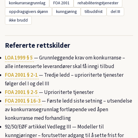
konkurransegrunnlag
FOA 2001
rehabiliteringstjenester
oppdragsgivers skjønn
kunngjøring
tilbudsfrist
del III
ikke brudd
Refererte rettskilder
LOA 1999 § 5
— Grunnleggende krav om konkurranse –
alle interesserte leverandører skal få inngi tilbud
FOA 2001 § 2-1
— Tredje ledd – uprioriterte tjenester
følger del I og del III
FOA 2001 § 2-5
— Uprioriterte tjenester
FOA 2001 § 16-3
— Første ledd siste setning – utsendelse
av konkurransegrunnlag fortløpende ved åpen
konkurranse med forhandling
92/50/EØF artikkel Vedlegg III — Modeller til
kunngjøringer – forutsetter adgang til å sette frist for