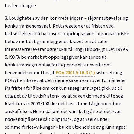
fristens lengde.
3. Lovligheten av den konkrete fristen – skjønnsutøvelse og
konkurransehensynet. Rettsregelen er at fristen ved
fastsettelsen må balansere oppdragsgivers organisatoriske
behov mot det grunnleggende kravet om at «alle
interesserte leverandører skal få inngi tilbud», jf. LOA 1999 §
5. KOFA bemerket at oppdragsgiver kan sende ut
konkurransegrunnlag fortløpende etter hvert som
henvendelser mottas, jf.
FOA 2001 § 16-3 (1)
siste setning.
KOFA fremhevet at det i denne saken var «over to måneder
fra fristen for å be om konkurransegrunnlaget gikk ut til
utløpet av tilbudsfristen», og at saken dermed skilte seg
klart fra sak 2003/108 der det hastet med å gjennomføre
anskaffelsen. Nemnda fant det vanskelig å se at det «var
nødvendig å sette så tidlig frist», og at «selv under
sommerferieavviklingen» burde utsendelse av grunnlaget