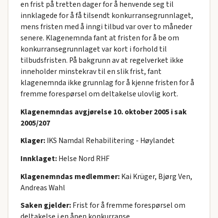
en frist på tretten dager for å henvende seg til
innklagede for å få tilsendt konkurransegrunnlaget,
mens fristen med å inngi tilbud var over to måneder
senere. Klagenemnda fant at fristen for å be om
konkurransegrunnlaget var kort i forhold til
tilbudsfristen. På bakgrunn av at regelverket ikke
inneholder minstekrav til en slik frist, fant
klagenemnda ikke grunnlag for å kjenne fristen for å
fremme forespørsel om deltakelse ulovlig kort.
Klagenemndas avgjørelse 10. oktober 2005 i sak
2005/207
Klager:
IKS Namdal Rehabilitering - Høylandet
Innklaget:
Helse Nord RHF
Klagenemndas medlemmer:
Kai Krüger, Bjørg Ven,
Andreas Wahl
Saken gjelder:
Frist for å fremme forespørsel om
deltakelse i en åpen konkurranse