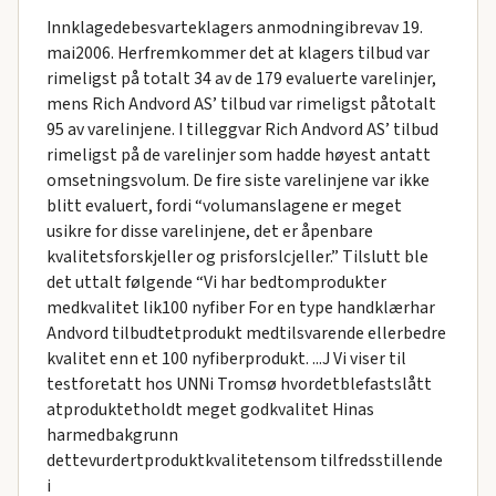
Innklagedebesvarteklagers anmodningibrevav 19.
mai2006. Herfremkommer det at klagers tilbud var
rimeligst på totalt 34 av de 179 evaluerte varelinjer,
mens Rich Andvord AS’ tilbud var rimeligst påtotalt
95 av varelinjene. I tilleggvar Rich Andvord AS’ tilbud
rimeligst på de varelinjer som hadde høyest antatt
omsetningsvolum. De fire siste varelinjene var ikke
blitt evaluert, fordi “volumanslagene er meget
usikre for disse varelinjene, det er åpenbare
kvalitetsforskjeller og prisforslcjeller.” Tilslutt ble
det uttalt følgende “Vi har bedtomprodukter
medkvalitet lik100 nyfiber For en type handklærhar
Andvord tilbudtetprodukt medtilsvarende ellerbedre
kvalitet enn et 100 nyfiberprodukt. ...J Vi viser til
testforetatt hos UNNi Tromsø hvordetblefastslått
atproduktetholdt meget godkvalitet Hinas
harmedbakgrunn
dettevurdertproduktkvalitetensom tilfredsstillende
i