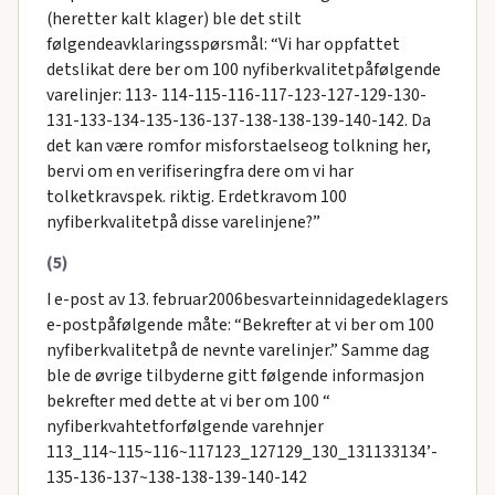
(heretter kalt klager) ble det stilt
følgendeavklaringsspørsmål: “Vi har oppfattet
detslikat dere ber om 100 nyfiberkvalitetpåfølgende
varelinjer: 113- 114-115-116-117-123-127-129-130-
131-133-134-135-136-137-138-138-139-140-142. Da
det kan være romfor misforstaelseog tolkning her,
bervi om en verifiseringfra dere om vi har
tolketkravspek. riktig. Erdetkravom 100
nyfiberkvalitetpå disse varelinjene?”
(5)
I e-post av 13. februar2006besvarteinnidagedeklagers
e-postpåfølgende måte: “Bekrefter at vi ber om 100
nyfiberkvalitetpå de nevnte varelinjer.” Samme dag
ble de øvrige tilbyderne gitt følgende informasjon
bekrefter med dette at vi ber om 100 “
nyfiberkvahtetforfølgende varehnjer
113_114~115~116~117123_127129_130_131133134’-
135-136-137~138-138-139-140-142