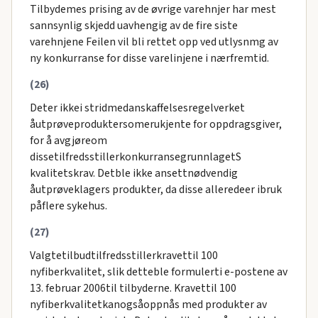
Tilbydemes prising av de øvrige varehnjer har mest
sannsynlig skjedd uavhengig av de fire siste
varehnjene Feilen vil bli rettet opp ved utlysnmg av
ny konkurranse for disse varelinjene i nærfremtid.
(26)
Deter ikkei stridmedanskaffelsesregelverket
åutprøveproduktersomerukjente for oppdragsgiver,
for å avgjøreom
dissetilfredsstillerkonkurransegrunnlagetS
kvalitetskrav. Detble ikke ansettnødvendig
åutprøveklagers produkter, da disse alleredeer ibruk
påflere sykehus.
(27)
Valgtetilbudtilfredsstillerkravettil 100
nyfiberkvalitet, slik detteble formulerti e-postene av
13. februar 2006til tilbyderne. Kravettil 100
nyfiberkvalitetkanogsåoppnås med produkter av