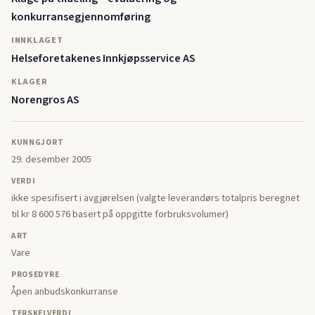
konkurransegjennomføring
INNKLAGET
Helseforetakenes Innkjøpsservice AS
KLAGER
Norengros AS
KUNNGJORT
29. desember 2005
VERDI
ikke spesifisert i avgjørelsen (valgte leverandørs totalpris beregnet
til kr 8 600 576 basert på oppgitte forbruksvolumer)
ART
Vare
PROSEDYRE
Åpen anbudskonkurranse
TERSKELVERDI