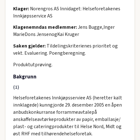
Klager:
Norengros AS Innidaget: Helseforetakenes
Innkjøpsservice AS
Klagenemndas medlemmer:
Jens Bugge,Inger
MarieDons JensenogKai Kruger
Saken gjelder:
Tildelingskriterienes prioritet og
vekt. Evaluering. Poengberegning.
Produktutprøving.
Bakgrunn
(1)
Helseforetakenes Innkjøpsserviee AS (heretter kalt
innklagede) kunngjorde 29. desember 2005 en åpen
anbudskonkurranse forrammeavtalepå
anskaffelseavtørkeprodukter av papir, emballasje/
plast- og cateringprodukter til Helse Nord, Midt og
øst RHF med tilhørendehelseforetak.