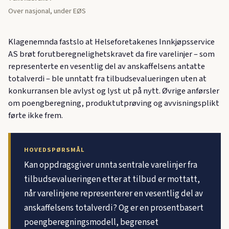
Over nasjonal, under EØS
Klagenemnda fastslo at Helseforetakenes Innkjøpsservice
AS brøt forutberegnelighetskravet da fire varelinjer – som
representerte en vesentlig del av anskaffelsens antatte
totalverdi – ble unntatt fra tilbudsevalueringen uten at
konkurransen ble avlyst og lyst ut på nytt. Øvrige anførsler
om poengberegning, produktutprøving og avvisningsplikt
førte ikke frem.
HOVEDSPØRSMÅL
Kan oppdragsgiver unnta sentrale varelinjer fra
tilbudsevalueringen etter at tilbud er mottatt,
når varelinjene representerer en vesentlig del av
anskaffelsens totalverdi? Og er en prosentbasert
poengberegningsmodell, begrenset