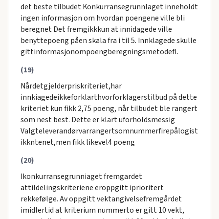
det beste tilbudet Konkurransegrunnlaget inneholdt
ingen informasjon om hvordan poengene ville bli
beregnet Det fremgikkkun at innidagede ville
benyttepoeng påen skala fra i til 5. Innklagede skulle
gittinformasjonompoengberegningsmetodefl.
(19)
Nårdetgjelderpriskriteriet,har
innkiagedeikkeforklarthvorforklagerstilbud på dette
kriteriet kun fikk 2,75 poeng, når tilbudet ble rangert
som nest best. Dette er klart uforholdsmessig
Valgteleverandørvarrangertsomnummerfirepålogist
ikkntenet,men fikk likevel4 poeng
(20)
Ikonkurransegrunniaget fremgardet
attildelingskriteriene eroppgitt iprioritert
rekkefølge. Av oppgitt vektangivelsefremgårdet
imidlertid at kriterium nummerto er gitt 10 vekt,