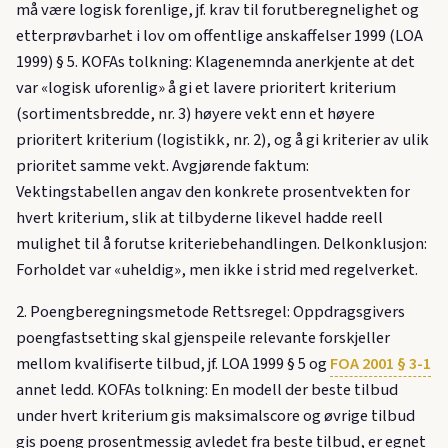
må være logisk forenlige, jf. krav til forutberegnelighet og
etterprøvbarhet i lov om offentlige anskaffelser 1999 (LOA
1999) § 5. KOFAs tolkning: Klagenemnda anerkjente at det
var «logisk uforenlig» å gi et lavere prioritert kriterium
(sortimentsbredde, nr. 3) høyere vekt enn et høyere
prioritert kriterium (logistikk, nr. 2), og å gi kriterier av ulik
prioritet samme vekt. Avgjørende faktum:
Vektingstabellen angav den konkrete prosentvekten for
hvert kriterium, slik at tilbyderne likevel hadde reell
mulighet til å forutse kriteriebehandlingen. Delkonklusjon:
Forholdet var «uheldig», men ikke i strid med regelverket.
2. Poengberegningsmetode Rettsregel: Oppdragsgivers
poengfastsetting skal gjenspeile relevante forskjeller
mellom kvalifiserte tilbud, jf. LOA 1999 § 5 og
FOA 2001 § 3-1
annet ledd. KOFAs tolkning: En modell der beste tilbud
under hvert kriterium gis maksimalscore og øvrige tilbud
gis poeng prosentmessig avledet fra beste tilbud, er egnet