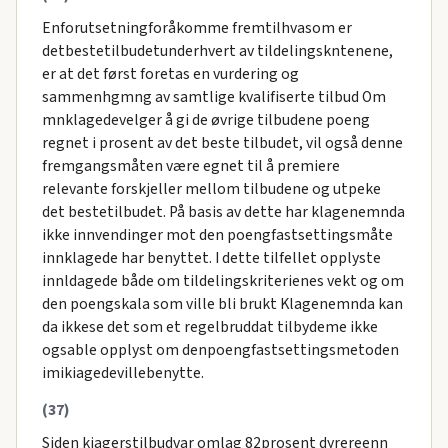
Enforutsetningforåkomme fremtilhvasom er
detbestetilbudetunderhvert av tildelingskntenene,
er at det først foretas en vurdering og
sammenhgmng av samtlige kvalifiserte tilbud Om
mnklagedevelger å gi de øvrige tilbudene poeng
regnet i prosent av det beste tilbudet, vil også denne
fremgangsmåten være egnet til å premiere
relevante forskjeller mellom tilbudene og utpeke
det bestetilbudet. På basis av dette har klagenemnda
ikke innvendinger mot den poengfastsettingsmåte
innklagede har benyttet. I dette tilfellet opplyste
innldagede både om tildelingskriterienes vekt og om
den poengskala som ville bli brukt Klagenemnda kan
da ikkese det som et regelbruddat tilbydeme ikke
ogsable opplyst om denpoengfastsettingsmetoden
imikiagedevillebenytte.
(37)
Siden kiagerstilbudvar omlag 82prosent dyrereenn