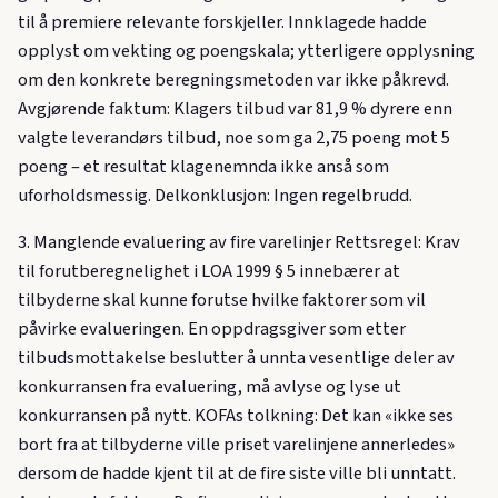
til å premiere relevante forskjeller. Innklagede hadde
opplyst om vekting og poengskala; ytterligere opplysning
om den konkrete beregningsmetoden var ikke påkrevd.
Avgjørende faktum: Klagers tilbud var 81,9 % dyrere enn
valgte leverandørs tilbud, noe som ga 2,75 poeng mot 5
poeng – et resultat klagenemnda ikke anså som
uforholdsmessig. Delkonklusjon: Ingen regelbrudd.
3. Manglende evaluering av fire varelinjer Rettsregel: Krav
til forutberegnelighet i LOA 1999 § 5 innebærer at
tilbyderne skal kunne forutse hvilke faktorer som vil
påvirke evalueringen. En oppdragsgiver som etter
tilbudsmottakelse beslutter å unnta vesentlige deler av
konkurransen fra evaluering, må avlyse og lyse ut
konkurransen på nytt. KOFAs tolkning: Det kan «ikke ses
bort fra at tilbyderne ville priset varelinjene annerledes»
dersom de hadde kjent til at de fire siste ville bli unntatt.