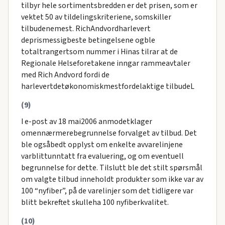
tilbyr hele sortimentsbredden er det prisen, som er
vektet 50 av tildelingskriteriene, somskiller
tilbudenemest. RichAndvordharlevert
deprismessigbeste betingelsene ogble
totaltrangertsom nummer i Hinas tilrar at de
Regionale Helseforetakene inngar rammeavtaler
med Rich Andvord fordi de
harlevertdetøkonomiskmestfordelaktige tilbudeL
(9)
I e-post av 18 mai2006 anmodetklager
omennærmerebegrunnelse forvalget av tilbud. Det
ble ogsåbedt opplyst om enkelte avvarelinjene
varblittunntatt fra evaluering, og om eventuell
begrunnelse for dette. Tilslutt ble det stilt spørsmål
om valgte tilbud inneholdt produkter som ikke var av
100 “nyfiber”, på de varelinjer som det tidligere var
blitt bekreftet skulleha 100 nyfiberkvalitet.
(10)