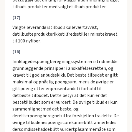
Dette gjør det umulig for klager a sammenligne eget
tilbuds produkter med valgtetilbudsprodukter
(17)
Valgte leverandørstilbud skulleværtavvist,
datilbudteprodukterikketilfredsstiller minstekravet
til 100 nyfiber.
(18)
Innklagedespoengberegningssystem eri stridmedde
grunnleggende prinsipper i anskaffelsesretten, og
kravet til god anbudsskikk. Det beste tilbudet er gitt
maksimal oppnåelig poengsum, mens de øvrige er
gittpoeng etter enprosentandel i forhold til
detbeste tilbudet. Dette betyr at det kun er det
bestetilbudet som er vurdert. De øvrige tilbud er kun
sammenlignetmed det beste, og
deretterpoengberegnetutfra forskjellen fra dette De
øvrige tilbudenespoengscorekunneblitt annerledes
dersomdissehaddeblitt vurdertpåsammemåte som