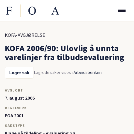
KOFA-AVGJØRELSE
KOFA 2006/90: Ulovlig å unnta
varelinjer fra tilbudsevaluering
Lagrede saker vises i
Arbeidsbenken
.
Lagre sak
AVGJORT
7. august 2006
REGELVERK
FOA 2001
SAKSTYPE
Klage på tildeling – evaluering og