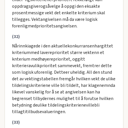
oppdragsgiverogsåvelge å oppgi den eksakte
prosentmessige vekt det enkelte kriterium skal
tillegges. Vektangivelsen må da være logisk
forenligmedprioritetsangivelsen.
(32)
Nårinnkiagede i den aktuellekonkurransenhargittet
kriteriummed lavereprioritet større vektenn et
knterium medhøyereprioritet, oggitt
kriterieravulikprioritet sammevekt, fremtrer dette
som logisk uforenlig. Detteer uheldig. All den stund
det av vektingstabellen fremgår hvilken vekt de ulike
tildelingskriteriene ville bli tildelt, har klagenemnda
likevel vanskelig for å se at angivelsen kan ha
begrenset tilbydernes mulighet til å forutse hvilken
betydning deulike tildelingskriterienevillebli
tillagtitilbudsevalueringen.
(33)