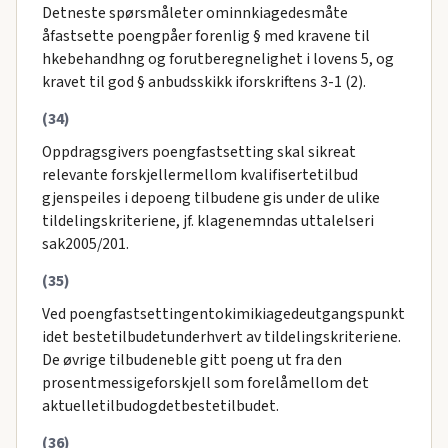
Detneste spørsmåleter ominnkiagedesmåte
åfastsette poengpåer forenlig § med kravene til
hkebehandhng og forutberegnelighet i lovens 5, og
kravet til god § anbudsskikk iforskriftens 3-1 (2).
(34)
Oppdragsgivers poengfastsetting skal sikreat
relevante forskjellermellom kvalifisertetilbud
gjenspeiles i depoeng tilbudene gis under de ulike
tildelingskriteriene, jf. klagenemndas uttalelseri
sak2005/201.
(35)
Ved poengfastsettingentokimikiagedeutgangspunkt
idet bestetilbudetunderhvert av tildelingskriteriene.
De øvrige tilbudeneble gitt poeng ut fra den
prosentmessigeforskjell som forelåmellom det
aktuelletilbudogdetbestetilbudet.
(36)