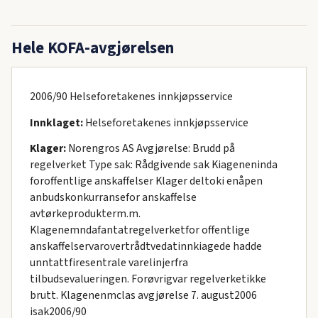
Hele KOFA-avgjørelsen
2006/90 Helseforetakenes innkjøpsservice
Innklaget:
Helseforetakenes innkjøpsservice
Klager:
Norengros AS Avgjørelse: Brudd på
regelverket Type sak: Rådgivende sak Kiageneninda
foroffentlige anskaffelser Klager deltoki enåpen
anbudskonkurransefor anskaffelse
avtørkeprodukterm.m.
Klagenemndafantatregelverketfor offentlige
anskaffelservarovertrådtvedatinnkiagede hadde
unntattfiresentrale varelinjerfra
tilbudsevalueringen. Forøvrigvar regelverketikke
brutt. Klagenenmclas avgjørelse 7. august2006
isak2006/90