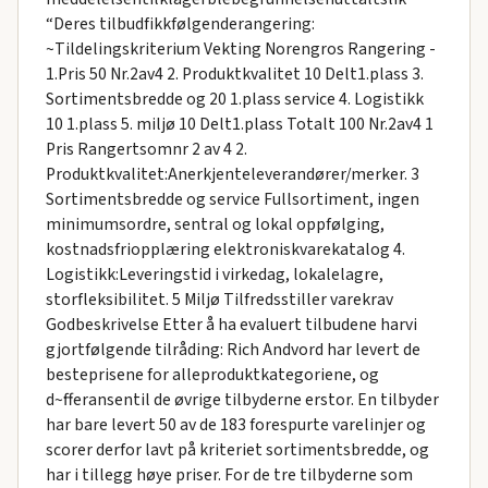
“Deres tilbudfikkfølgenderangering:
~Tildelingskriterium Vekting Norengros Rangering -
1.Pris 50 Nr.2av4 2. Produktkvalitet 10 Delt1.plass 3.
Sortimentsbredde og 20 1.plass service 4. Logistikk
10 1.plass 5. miljø 10 Delt1.plass Totalt 100 Nr.2av4 1
Pris Rangertsomnr 2 av 4 2.
Produktkvalitet:Anerkjenteleverandører/merker. 3
Sortimentsbredde og service Fullsortiment, ingen
minimumsordre, sentral og lokal oppfølging,
kostnadsfriopplæring elektroniskvarekatalog 4.
Logistikk:Leveringstid i virkedag, lokalelagre,
storfleksibilitet. 5 Miljø Tilfredsstiller varekrav
Godbeskrivelse Etter å ha evaluert tilbudene harvi
gjortfølgende tilråding: Rich Andvord har levert de
besteprisene for alleproduktkategoriene, og
d~fferansentil de øvrige tilbyderne erstor. En tilbyder
har bare levert 50 av de 183 forespurte varelinjer og
scorer derfor lavt på kriteriet sortimentsbredde, og
har i tillegg høye priser. For de tre tilbyderne som