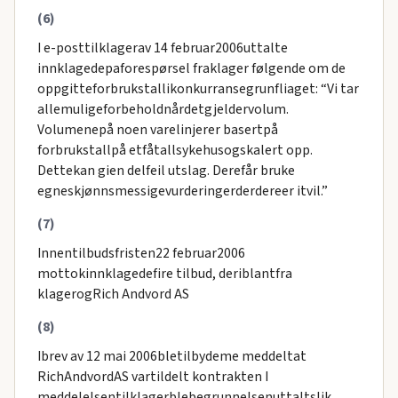
(6)
I e-posttilklagerav 14 februar2006uttalte
innklagedepaforespørsel fraklager følgende om de
oppgitteforbrukstallikonkurransegrunfliaget: “Vi tar
allemuligeforbeholdnårdetgjeldervolum.
Volumenepå noen varelinjerer basertpå
forbrukstallpå etfåtallsykehusogskalert opp.
Dettekan gien delfeil utslag. Derefår bruke
egneskjønnsmessigevurderingerderdereer itvil.”
(7)
Innentilbudsfristen22 februar2006
mottokinnklagedefire tilbud, deriblantfra
klagerogRich Andvord AS
(8)
Ibrev av 12 mai 2006bletilbydeme meddeltat
RichAndvordAS vartildelt kontrakten I
meddelelsentilklagerblebegrunnelsenuttaltslik