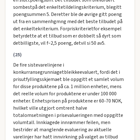
en sluttpoengsum. Det tilbudet som blevurdert
sombestpå det enkeltetildelingskriterium, blegitt
poengsummen 5. Deretter ble de øvrige gitt poeng
ut fra en sammenhgmng med det beste tilbudet på
det enkeltekriterium. Forpriskriterietfor eksempel
betyrdette at et tilbud som er dobbelt så dyrt som
detbilligste, vil f~2,5 poeng, detvil si 50 av5.
(25)
De fire sistevarelinjene i
konkurransegrunniagetbleikkeevaluert, fordi det i
prisutfyllingsskjemaet ble oppgitt et samlet volum
for disse produktene på ca. 1 million enheter, mens
det reelle volum for produktene er under 100 000
enheter. Enhetsprisen på produktene er 60-70 NOK,
hvilket ville utgjort omtrent halve
totalomsetningen i prisevalueringen med oppgitte
volumtall. Innkiagede innrømmer feilen, men
bestrider at manglende evaluering av aktuelle
varelinjer har hatt innvirkning på valget av tilbud