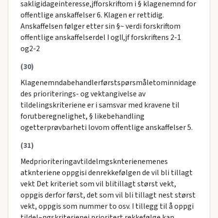
sakligidageinteresse,jfforskriftom i § klagenemnd for
offentlige anskaffelser 6. Klagen er rettidig.
Anskaffelsen følger etter sin §~ verdi forskriftom
offentlige anskaffelserdel I ogII,jf forskriftens 2-1
og2-2
(30)
Klagenemndabehandlerførstspørsmåletominnidage
des prioriterings- og vektangivelse av
tildelingskriteriene er i samsvar med kravene til
forutberegnelighet, § likebehandling
ogetterprøvbarheti lovom offentlige anskaffelser 5.
(31)
Medprioriteringavtildelmgsknterienemenes
atknteriene oppgisi denrekkefølgen de vil bli tillagt
vekt Det kriteriet som vil blitillagt størst vekt,
oppgis derfor først, det som vil bli tillagt nest størst
vekt, oppgis som nummer to osv. I tillegg til å oppgi
tildel~ngskriterienei prioritert rekkefølge kan