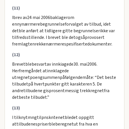
(11)
Ibrev av24 mai 2006baklagerom
ennynærmerebegrunnelseforvalget av tilbud, idet
detble anført at tidligere gitte begrunnelserikke var
tilfredsstillende. I brevet ble detogsåprovosert
fremlagtenrekkenærmerespesifisertedokumenter.
(12)
Brevetblebesvartav innkiagede30. mai2006.
Herfremgårdet atinnklagede
utregnetpoengsummenpåfølgendemåte: “Det beste
tilbudetpå hvertpunkter gitt karakteren 5. De
andretilbudene gisprosentmessig trekkregnetfra
detbeste tilbudet.”
(13)
I tilknytmngtilpnskntenetbledet oppgitt
attilbudenespriserbleberegnetut fra hva en