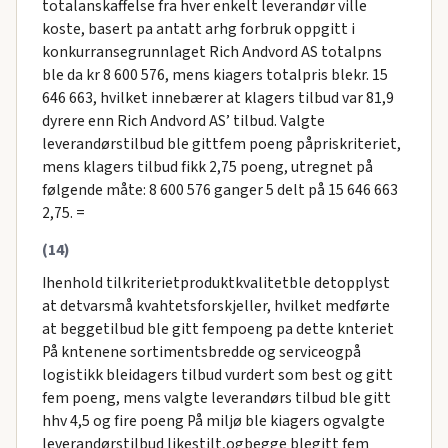
totalanskaffelse fra hver enkelt leverandør ville
koste, basert pa antatt arhg forbruk oppgitt i
konkurransegrunnlaget Rich Andvord AS totalpns
ble da kr 8 600 576, mens kiagers totalpris blekr. 15
646 663, hvilket innebærer at klagers tilbud var 81,9
dyrere enn Rich Andvord AS’ tilbud. Valgte
leverandørstilbud ble gittfem poeng påpriskriteriet,
mens klagers tilbud fikk 2,75 poeng, utregnet på
følgende måte: 8 600 576 ganger 5 delt på 15 646 663
2,75. =
(14)
Ihenhold tilkriterietproduktkvalitetble detopplyst
at detvarsmå kvahtetsforskjeller, hvilket medførte
at beggetilbud ble gitt fempoeng pa dette knteriet
På kntenene sortimentsbredde og serviceogpå
logistikk bleidagers tilbud vurdert som best og gitt
fem poeng, mens valgte leverandørs tilbud ble gitt
hhv 4,5 og fire poeng På miljø ble kiagers ogvalgte
leverandørstilbud likestilt,ogbegge blegitt fem