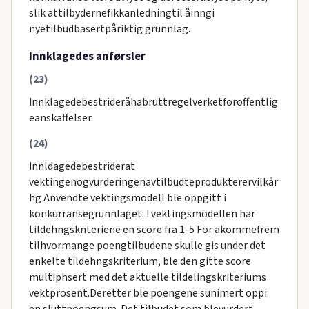
slik attilbydernefikkanledningtil åinngi
nyetilbudbasertpåriktig grunnlag.
Innklagedes anførsler
(23)
Innklagedebestrideråhabruttregelverketforoffentlig
eanskaffelser.
(24)
Innldagedebestriderat
vektingenogvurderingenavtilbudteprodukterervilkår
hg Anvendte vektingsmodell ble oppgitt i
konkurransegrunnlaget. I vektingsmodellen har
tildehngsknteriene en score fra 1-5 For akommefrem
tilhvormange poengtilbudene skulle gis under det
enkelte tildehngskriterium, ble den gitte score
multiphsert med det aktuelle tildelingskriteriums
vektprosent.Deretter ble poengene sunimert oppi