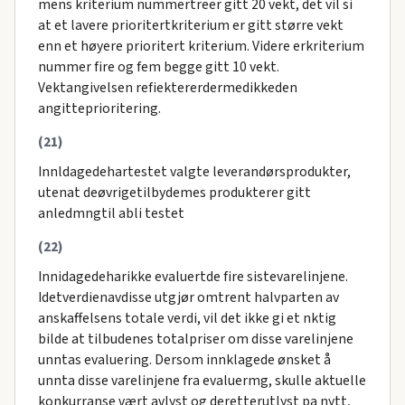
mens kriterium nummertreer gitt 20 vekt, det vil si
at et lavere prioritertkriterium er gitt større vekt
enn et høyere prioritert kriterium. Videre erkriterium
nummer fire og fem begge gitt 10 vekt.
Vektangivelsen refiektererdermedikkeden
angitteprioritering.
(21)
Innldagedehartestet valgte leverandørsprodukter,
utenat deøvrigetilbydemes produkterer gitt
anledmngtil abli testet
(22)
Innidagedeharikke evaluertde fire sistevarelinjene.
Idetverdienavdisse utgjør omtrent halvparten av
anskaffelsens totale verdi, vil det ikke gi et nktig
bilde at tilbudenes totalpriser om disse varelinjene
unntas evaluering. Dersom innklagede ønsket å
unnta disse varelinjene fra evaluermg, skulle aktuelle
konkurranse vært avlyst og deretterutlyst pa nytt,