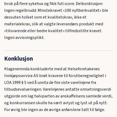
bruk på flere sykehus og fikk full score. Delkonklusjon:
Ingen regelbrudd. Minstekravet «100 nyfiberkvalitet» ble
dessuten tolket som et kvalitetskrav, ikke et
materialekrav, slik at valgte leverandørs produkt med
«tilsvarende eller bedre kvalitet» tilfredsstilte kravet.
Ingen avvisningsplikt.
Konklusjon
Klagenemnda konkluderte med at Helseforetakenes
Innkjøpsservice AS brøt kravene til forutberegnelighet i
LOA 1999 § 5 ved å unnta de fire siste varelinjene fra
tilbudsevalueringen. Varelinjenes antatte omsetningsverdi
utgjorde om lag halvparten av anskaffelsens samlede verdi,
og konkurransen skulle ha vært avlyst og lyst ut på nytt.
For øvrig ble ingen av de øvrige anførslene tatt til følge.