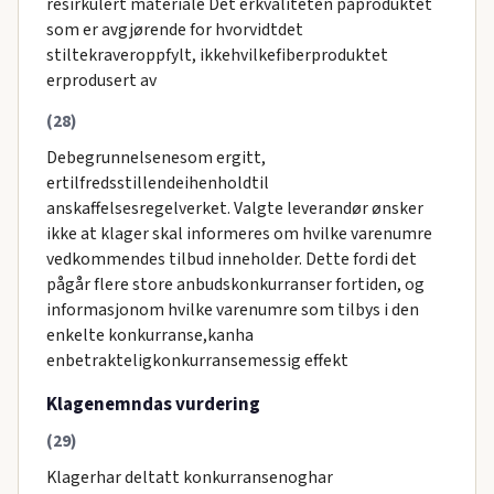
resirkulert materiale Det erkvaliteten påproduktet
som er avgjørende for hvorvidtdet
stiltekraveroppfylt, ikkehvilkefiberproduktet
erprodusert av
(28)
Debegrunnelsenesom ergitt,
ertilfredsstillendeihenholdtil
anskaffelsesregelverket. Valgte leverandør ønsker
ikke at klager skal informeres om hvilke varenumre
vedkommendes tilbud inneholder. Dette fordi det
pågår flere store anbudskonkurranser fortiden, og
informasjonom hvilke varenumre som tilbys i den
enkelte konkurranse,kanha
enbetrakteligkonkurransemessig effekt
Klagenemndas vurdering
(29)
Klagerhar deltatt konkurransenoghar