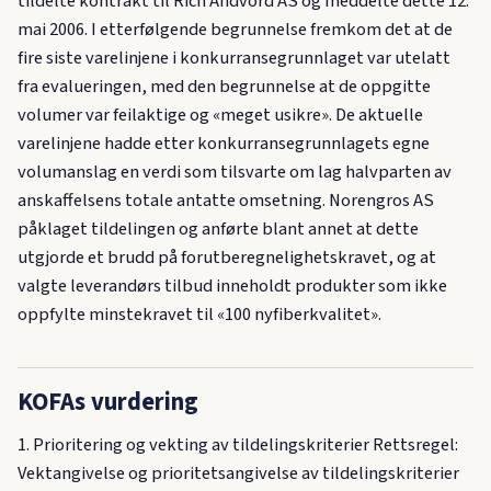
tildelte kontrakt til Rich Andvord AS og meddelte dette 12.
mai 2006. I etterfølgende begrunnelse fremkom det at de
fire siste varelinjene i konkurransegrunnlaget var utelatt
fra evalueringen, med den begrunnelse at de oppgitte
volumer var feilaktige og «meget usikre». De aktuelle
varelinjene hadde etter konkurransegrunnlagets egne
volumanslag en verdi som tilsvarte om lag halvparten av
anskaffelsens totale antatte omsetning. Norengros AS
påklaget tildelingen og anførte blant annet at dette
utgjorde et brudd på forutberegnelighetskravet, og at
valgte leverandørs tilbud inneholdt produkter som ikke
oppfylte minstekravet til «100 nyfiberkvalitet».
KOFAs vurdering
1. Prioritering og vekting av tildelingskriterier Rettsregel:
Vektangivelse og prioritetsangivelse av tildelingskriterier