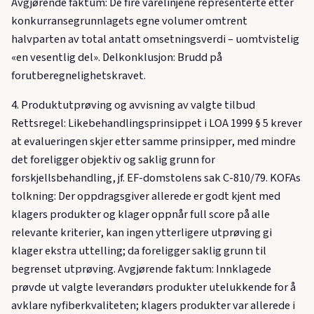
Avgjørende faktum: De fire varelinjene representerte etter
konkurransegrunnlagets egne volumer omtrent
halvparten av total antatt omsetningsverdi – uomtvistelig
«en vesentlig del». Delkonklusjon: Brudd på
forutberegnelighetskravet.
4. Produktutprøving og avvisning av valgte tilbud
Rettsregel: Likebehandlingsprinsippet i LOA 1999 § 5 krever
at evalueringen skjer etter samme prinsipper, med mindre
det foreligger objektiv og saklig grunn for
forskjellsbehandling, jf. EF-domstolens sak C-810/79. KOFAs
tolkning: Der oppdragsgiver allerede er godt kjent med
klagers produkter og klager oppnår full score på alle
relevante kriterier, kan ingen ytterligere utprøving gi
klager ekstra uttelling; da foreligger saklig grunn til
begrenset utprøving. Avgjørende faktum: Innklagede
prøvde ut valgte leverandørs produkter utelukkende for å
avklare nyfiberkvaliteten; klagers produkter var allerede i